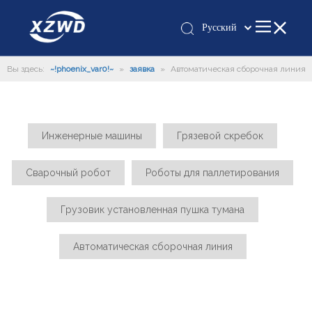
Pусский
Қазақша
Вы здесь:
~!phoenix_var0!~
»
заявка
»
Автоматическая сборочная линия
românesc
Türk dili
Tiếng Việt
한국어
Инженерные машины
Грязевой скребок
日本語
Italiano
Сварочный робот
Роботы для паллетирования
Deutsch
Грузовик установленная пушка тумана
Português
Español
Автоматическая сборочная линия
Français
العربية
English
Español