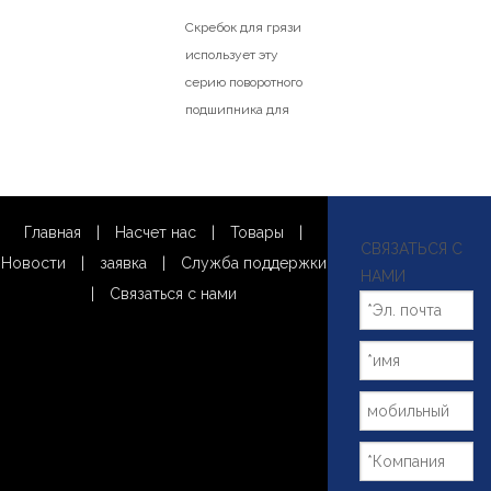
Скребок для грязи
использует эту
серию поворотного
подшипника для
соединения
неподвижной оси
и подвески,
приводное
Главная
|
Насчет нас
|
Товары
|
устройство
СВЯЗАТЬСЯ С
Новости
|
заявка
|
Служба поддержки
приводит в
НАМИ
|
Связаться с нами
движение
зубчатое кольцо и
подвеску для
удаления грязи.