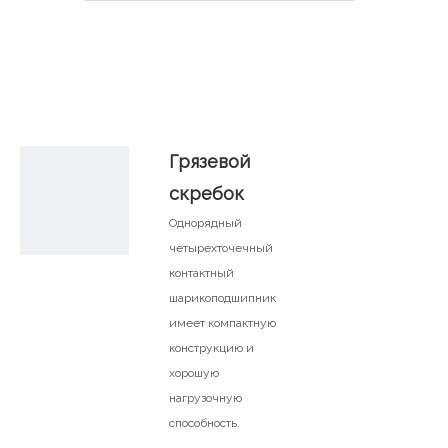
简体中文
Грязевой
скребок
Однорядный
четырехточечный
контактный
шарикоподшипник
имеет компактную
конструкцию и
хорошую
нагрузочную
способность.