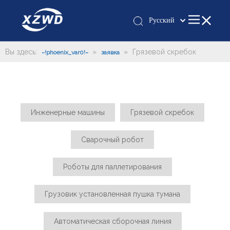
Pусский
Қазақша
românesc
Вы здесь:
»
»
Грязевой скребок
~!phoenix_var0!~
заявка
Türk dili
Tiếng Việt
한국어
日本語
Инженерные машины
Грязевой скребок
Italiano
Сварочный робот
Deutsch
Português
Роботы для паллетирования
Español
Français
Грузовик установленная пушка тумана
العربية
English
Автоматическая сборочная линия
Español