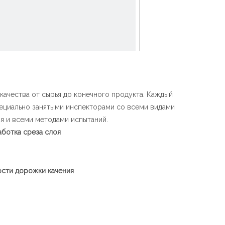
ачества от сырья до конечного продукта. Каждый
ециально занятыми инспекторами со всеми видами
я и всеми методами испытаний.
аботка среза слоя
~!phoenix_var3!~
сти дорожки качения
~!phoenix_var3!~