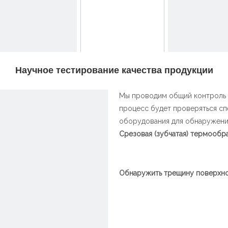
Научное тестирование качества продукции
Мы проводим общий контроль к
процесс будет проверяться сп
оборудования для обнаружени
Срезовая (зубчатая) термообр
~!phoenix_var1!~
Обнаружить трещину поверхно
~!phoenix_var1!~