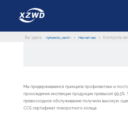
Вы здесь:
»
»
Контроль ка
~!phoenix_var0!~
Насчет нас
Мы придерживаемся принципа профилактики и постоян
прохождения инспекции продукции превысил 99,5%. У
превосходное обслуживание получили высокую оцен
CCS сертификат поворотного кольца