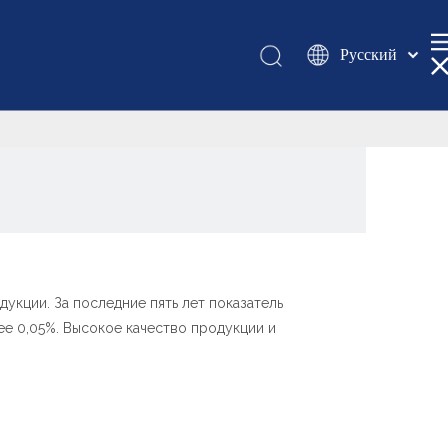
Pусский
Қазақша
românesc
Türk dili
Tiếng Việt
한국어
日本語
Italiano
Deutsch
кции. За последние пять лет показатель
Português
ее 0,05%. Высокое качество продукции и
Español
Français
العربية
English