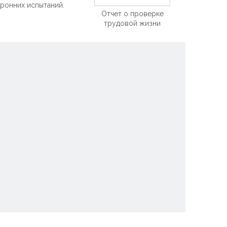
оронних испытаний.
Español
Отчет о проверке
简体中文
трудовой жизни