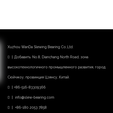
Xuzhou WanDa Slewing Bearing Co.,Ltd.
丨Добавить: No.8, Dianchang North Road, зона

высокотехнологичного промышленного развития, город
Сюйчжоу, провинция Цзянсу, Китай.
丨+86-516-83309366

丨 info@slew-bearing.com

丨 +86-180 2053 7858
