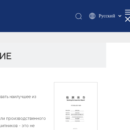
Pусский
Қазақша
românesc
Türk dili
Tiếng Việt
ИЕ
한국어
日本語
Italiano
Deutsch
Português
вать наилучшее из
Español
Français
العربية
или производственного
ипников - это не
English