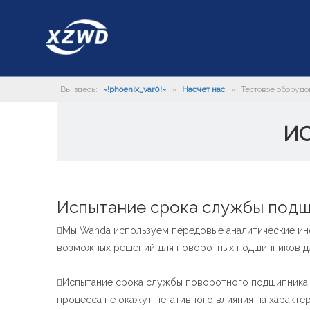
Вы здесь:
~!phoenix_var0!~
»
Насчет нас
»
Тестовое оборуд
И
Испытание срока службы под
Мы Wanda используем передовые аналитические инс

возможных решений для поворотных подшипников дл
Испытание срока службы поворотного подшипника 

процесса не окажут негативного влияния на характе