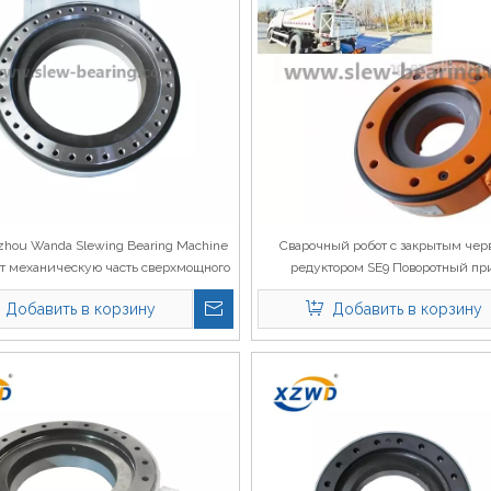
hou Wanda Slewing Bearing Machine
Сварочный робот с закрытым че
т механическую часть сверхмощного
редуктором SE9 Поворотный пр
го привода WEA21 с гидравлическим
гидравлическим двигателем 
Добавить в корзину
Добавить в корзину
двигателем