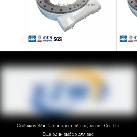
~!phoenix_var0!~
Высок
солнечног
тока 24
Добавить в корзину
1
2
3
4
»
Сюйчжоу WanDa поворотный подшипник Co., Ltd.
Еще один выбор для вас!