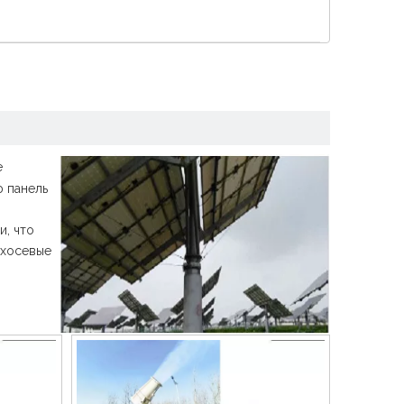
Español
简体中文
е
ю панель
, что
ухосевые