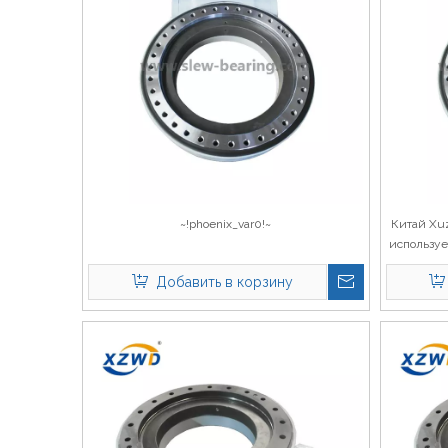
~!phoenix_var0!~
Китай Xuz
используе
поворотно
Добавить в корзину