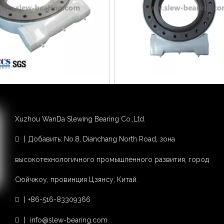
оточный поворотный привод для
Сварочный робот с закрытым че
о трекера с двигателем постоянного
редуктором SE9 Поворотный пр
 В, аналогичный кинематическому
гидравлическим двигателем 
Добавить в корзину
Добавить в корзину
поворотному приводу
Xuzhou WanDa Slewing Bearing Co.,Ltd.
丨Добавить: No.8, Dianchang North Road, зона

высокотехнологичного промышленного развития, город
Сюйчжоу, провинция Цзянсу, Китай.
丨+86-516-83309366

丨 info@slew-bearing.com
