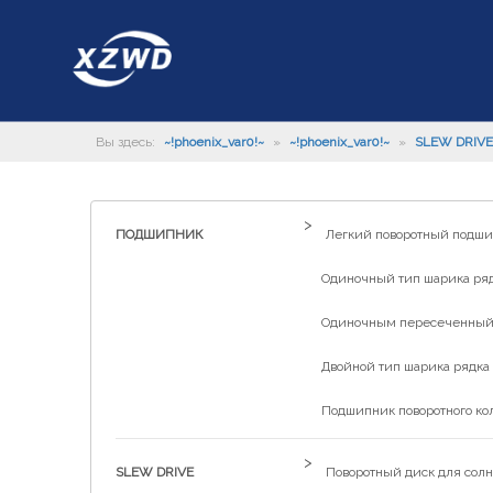
Вы здесь:
~!phoenix_var0!~
»
~!phoenix_var0!~
»
SLEW DRIVE
>
ПОДШИПНИК
Легкий поворотный подш
Одиночный тип шарика рядк
Одиночным пересеченный р
Двойной тип шарика рядка 
Подшипник поворотного ко
>
SLEW DRIVE
Поворотный диск для солн