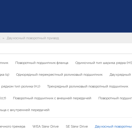
»
Двухосный поворотный привод
ипник
Поворотный подшипник фланца
Одиночный тип шарика рядка (HS
а (q)
Однорядный перекрестный роликовый подшипник
Двухрядный 
ядком тип ролика (HJ)
Трехрядный роликовый поворотный подшипник
(07)
Поворотный подшипник с внешней передачей
Поворотный подшип
льца с внутренней передачей
ечного трекера
WEA Slew Drive
SE Slew Drive
Двухосный поворотны