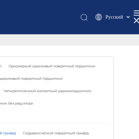
Pусский
Қазақша
românesc
Türk dili
Tiếng Việt
한국어
)
Однорядный шариковый поворотный подшипник
日本語
шариковый поворотный подшипник
Italiano
Deutsch
Четырехточечный контактный шарикоподшипник
Português
ник без редуктора
Español
Français
العربية
й привод
Гидравлический поворотный привод
English