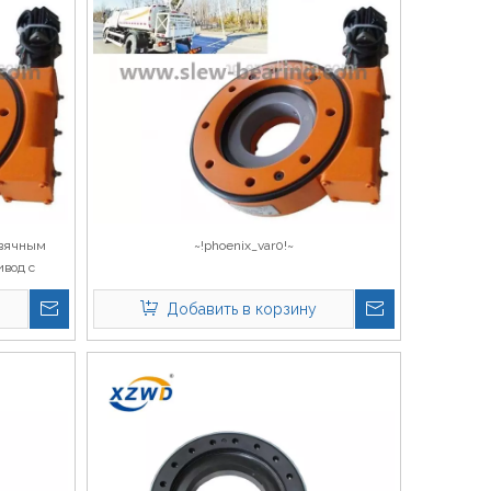
рвячным
~!phoenix_var0!~
ивод с
Цена
Добавить в корзину