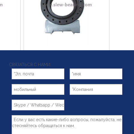
рвячным
~!phoenix_var0!~
ивод с
Цена
СВЯЗАТЬСЯ С НАМИ
Добавить в корзину