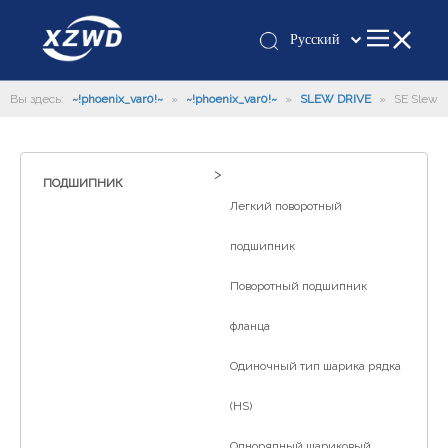
Pусский
Қазақша
Вы здесь:
~!phoenix_var0!~
»
~!phoenix_var0!~
»
românesc
SLEW DRIVE
»
SE Slew
Drive
Türk dili
Tiếng Việt
>
ПОДШИПНИК
한국어
Легкий поворотный
日本語
Italiano
подшипник
Deutsch
Поворотный подшипник
Português
фланца
Español
Français
Одиночный тип шарика рядка
العربية
(HS)
English
Однорядный шариковый
Español