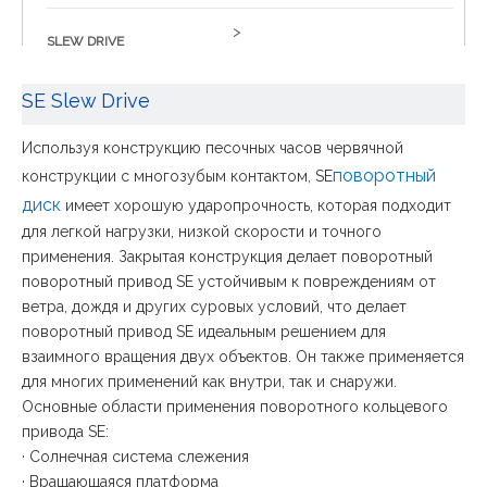
>
SLEW DRIVE
Поворотный диск для
SE Slew Drive
солнечного трекера
Используя конструкцию песочных часов червячной
WEA Slew Drive
поворотный
конструкции с многозубым контактом, SE
SE Slew Drive
диск
имеет хорошую ударопрочность, которая подходит
для легкой нагрузки, низкой скорости и точного
Двухосный поворотный
применения. Закрытая конструкция делает поворотный
поворотный привод SE устойчивым к повреждениям от
привод
ветра, дождя и других суровых условий, что делает
Гидравлический поворотный
поворотный привод SE идеальным решением для
взаимного вращения двух объектов. Он также применяется
привод
для многих применений как внутри, так и снаружи.
Основные области применения поворотного кольцевого
Вертикальный поворотный
привода SE:
· Солнечная система слежения
привод
· Вращающаяся платформа