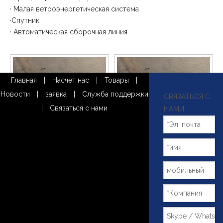
Червячная передача
· Малая ветроэнергетическая система
·Спутник
поворотный привод
· Автоматическая сборочная линия
Главная
|
Насчет нас
|
Товары
|
Новости
|
заявка
|
Служба поддержки
СВЯЗАТЬСЯ С
|
Связаться с нами
НАМИ
Поворотный привод SE9-61-H-
~!phoenix_var0!~
25R с двигателем для 3D-
движущегося света и
Добавить в корзину
Добавить в корзину
солнечного трекера