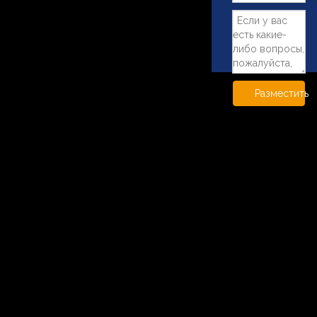
Разместить
Китай Xuzhou Wanda Slewing
~!phoenix_var0!~
Bearing Machine использует
механическую часть
Добавить в корзину
Добавить в корзину
сверхмощного поворотного
привода WEA21 с
гидравлическим двигателем