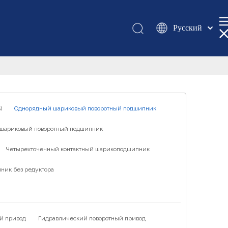
Pусский
Қазақша
românesc
Türk dili
Tiếng Việt
한국어
)
Однорядный шариковый поворотный подшипник
日本語
шариковый поворотный подшипник
Italiano
Deutsch
Четырехточечный контактный шарикоподшипник
Português
ник без редуктора
Español
Français
العربية
й привод
Гидравлический поворотный привод
English