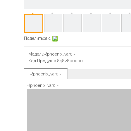
Поделиться с:
Модель:
~!phoenix_var0!~
Код Продукта:
8482800000
~!phoenix_var0!~
~!phoenix_var0!~