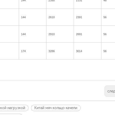
144
2350
2131
48
144
2610
2391
56
144
2910
2691
56
174
3286
3014
56
сле
кой нагрузкой
Китай мяч кольцо качели