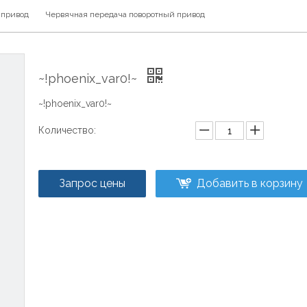
 привод
Червячная передача поворотный привод
~!phoenix_var0!~
~!phoenix_var0!~
Количество:
Запрос цены
Добавить в корзину