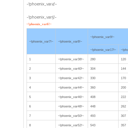
~!phoenix_var4!~
~!phoenix_var5!~
~!phoenix_var6!~
~!phoenix_var9!~
~!phoenix_var7!~
~!phoenix_var8!~
~!phoenix_var17!~
~!ph
1
~!phoenix_var38!~
280
120
2
~!phoenix_var40!~
304
144
3
~!phoenix_var42!~
330
170
4
~!phoenix_var44!~
360
200
5
~!phoenix_var46!~
408
222
6
~!phoenix_var48!~
448
262
7
~!phoenix_var50!~
493
307
8
~!phoenix_var52!~
543
357