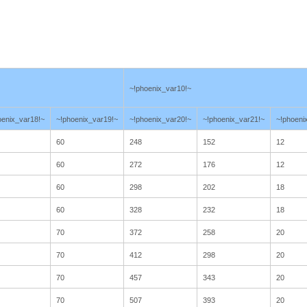
~!phoenix_var10!~
oenix_var18!~
~!phoenix_var19!~
~!phoenix_var20!~
~!phoenix_var21!~
~!phoeni
60
248
152
12
60
272
176
12
60
298
202
18
60
328
232
18
70
372
258
20
70
412
298
20
70
457
343
20
70
507
393
20