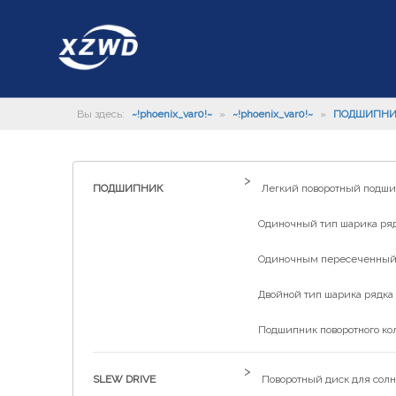
Вы здесь:
~!phoenix_var0!~
»
~!phoenix_var0!~
»
ПОДШИПН
>
ПОДШИПНИК
Легкий поворотный подш
Одиночный тип шарика рядк
Одиночным пересеченный р
Двойной тип шарика рядка 
Подшипник поворотного ко
>
SLEW DRIVE
Поворотный диск для солн