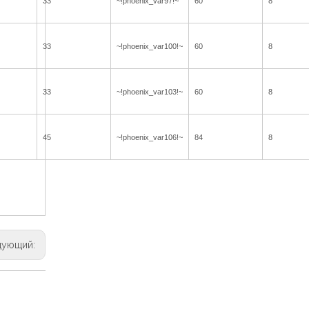
33
~!phoenix_var97!~
60
8
33
~!phoenix_var100!~
60
8
33
~!phoenix_var103!~
60
8
45
~!phoenix_var106!~
84
8
дующий: