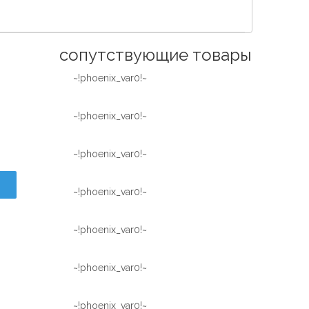
Español
简体中文
сопутствующие товары
~!phoenix_var0!~
~!phoenix_var0!~
~!phoenix_var0!~
~!phoenix_var0!~
~!phoenix_var0!~
~!phoenix_var0!~
~!phoenix_var0!~