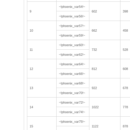
~!phoenix_var54!~
9
602
398
~!phoenix_var56!~
~!phoenix_var57!~
10
662
458
~!phoenix_var59!~
~!phoenix_var60!~
11
732
528
~!phoenix_var62!~
~!phoenix_var64!~
12
812
608
~!phoenix_var66!~
~!phoenix_var68!~
13
922
678
~!phoenix_var70!~
~!phoenix_var72!~
14
1022
778
~!phoenix_var74!~
~!phoenix_var75!~
15
1122
878