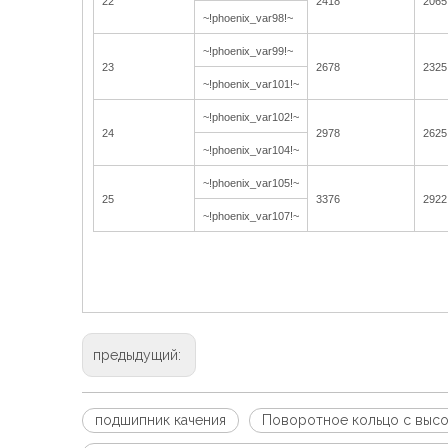
22
2418
2065
~!phoenix_var98!~
~!phoenix_var99!~
23
2678
2325
~!phoenix_var101!~
~!phoenix_var102!~
24
2978
2625
~!phoenix_var104!~
~!phoenix_var105!~
25
3376
2922
~!phoenix_var107!~
предыдущий:
подшипник качения
Поворотное кольцо с высо