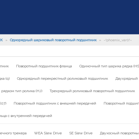
ИК
»
Однорядный шариковый поворотный подшипник
»
~!phoenix_var0!~
ипник
Поворотный подшипник фланца
Одиночный тип шарика рядка (HS
а (q)
Однорядный перекрестный роликовый подшипник
Двухрядный 
ядком тип ролика (HJ)
Трехрядный роликовый поворотный подшипник
(07)
Поворотный подшипник с внешней передачей
Поворотный подшип
льца с внутренней передачей
ечного трекера
WEA Slew Drive
SE Slew Drive
Двухосный поворотны