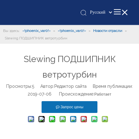
Pусский
Қазақша
Вы здесь:
~!phoenix_var0!~
»
~!phoenix_var0!~
»
românesc
Новости отрасли
»
Slewing ПОДШИПНИК ветротурбин
Türk dili
Tiếng Việt
Slewing ПОДШИПНИК
한국어
日本語
ветротурбин
Italiano
Deutsch
Просмотры:
5
Автор:Pедактор сайта Время публикации:
2019-07-06 Происхождение:
Português
Работает
Español
Запрос цены
Français
العربية
English
Español