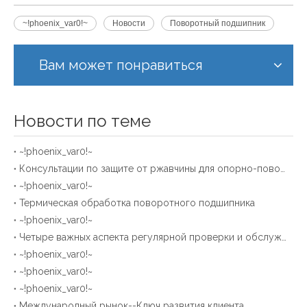
简体中文
~!phoenix_var0!~
Новости
Поворотный подшипник
Вам может понравиться
Новости по теме
~!phoenix_var0!~
Консультации по защите от ржавчины для опорно-поворотных подшипников компании XZWD на складе
~!phoenix_var0!~
Термическая обработка поворотного подшипника
~!phoenix_var0!~
Четыре важных аспекта регулярной проверки и обслуживания поворотных подшипников
~!phoenix_var0!~
~!phoenix_var0!~
~!phoenix_var0!~
Международный рынок--Ключ развития клиента