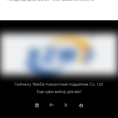
Сюйчжоу WanDa поворотный подшипник Co., Ltd.
Еще один выбор для вас!