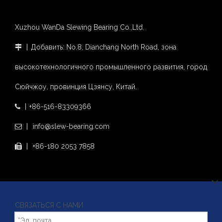
Xuzhou WanDa Slewing Bearing Co.,Ltd.
丨Добавить: No.8, Dianchang North Road, зона

высокотехнологичного промышленного развития, город
Сюйчжоу, провинция Цзянсу, Китай.
丨+86-516-83309366

丨 info@slew-bearing.com

丨 +86-180 2053 7858

СВЯЗАТЬСЯ С НАМИ