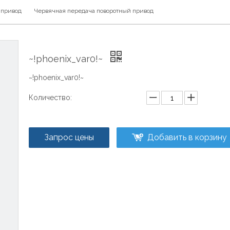
 привод
Червячная передача поворотный привод
~!phoenix_var0!~
~!phoenix_var0!~
Количество:
Запрос цены
Добавить в корзину