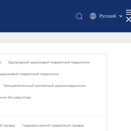
Pусский
Қазақша
românesc
Türk dili
Tiếng Việt
한국어
)
Однорядный шариковый поворотный подшипник
日本語
шариковый поворотный подшипник
Italiano
Deutsch
Четырехточечный контактный шарикоподшипник
Português
ник без редуктора
Español
Français
العربية
й привод
Гидравлический поворотный привод
English