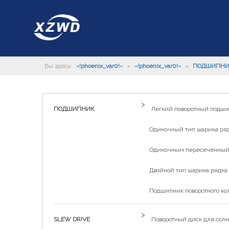
Вы здесь:
~!phoenix_var0!~
»
~!phoenix_var0!~
»
ПОДШИПН
>
ПОДШИПНИК
Легкий поворотный подш
Одиночный тип шарика рядк
Одиночным пересеченный р
Двойной тип шарика рядка 
Подшипник поворотного ко
>
SLEW DRIVE
Поворотный диск для солн