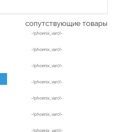
Español
简体中文
сопутствующие товары
~!phoenix_var0!~
~!phoenix_var0!~
~!phoenix_var0!~
~!phoenix_var0!~
~!phoenix_var0!~
~!phoenix_var0!~
~!phoenix_var0!~