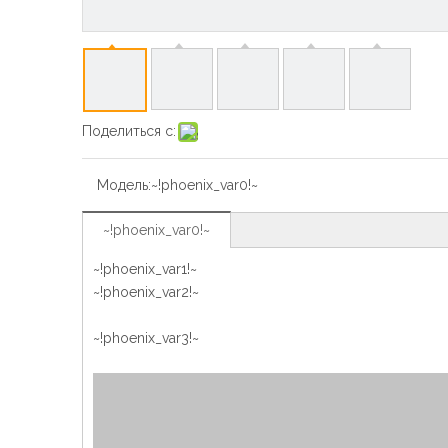
Поделиться с:
Модель:
~!phoenix_var0!~
~!phoenix_var0!~
~!phoenix_var1!~
~!phoenix_var2!~
~!phoenix_var3!~