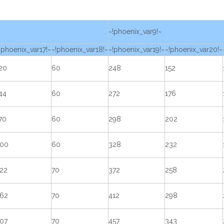
~!phoenix_var9!~
!phoenix_var17!~
~!phoenix_var18!~
~!phoenix_var19!~
~!phoenix_var20!~
20
60
248
152
44
60
272
176
70
60
298
202
00
60
328
232
22
70
372
258
62
70
412
298
07
70
457
343