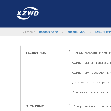
Вы здесь:
~!phoenix_var0!~
»
~!phoenix_var0!~
»
ПОДШИПН
>
ПОДШИПНИК
Легкий поворотный подш
Одиночный тип шарика рядк
Одиночным пересеченный р
Двойной тип шарика рядка 
Подшипник поворотного ко
>
SLEW DRIVE
Поворотный диск для солн