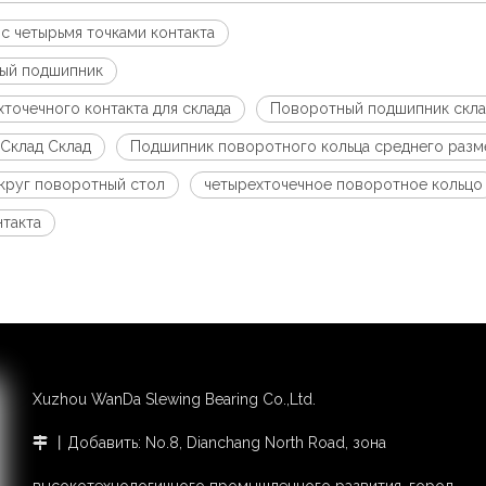
с четырьмя точками контакта
ный подшипник
точечного контакта для склада
Поворотный подшипник скла
Склад Склад
Подшипник поворотного кольца среднего разм
круг поворотный стол
четырехточечное поворотное кольцо
такта
Xuzhou WanDa Slewing Bearing Co.,Ltd.
丨Добавить: No.8, Dianchang North Road, зона
