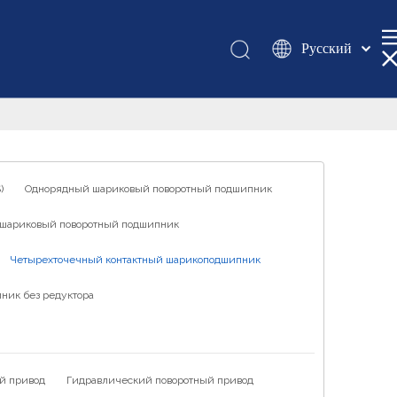
Pусский
Қазақша
românesc
Türk dili
Tiếng Việt
한국어
)
Однорядный шариковый поворотный подшипник
日本語
шариковый поворотный подшипник
Italiano
Deutsch
Четырехточечный контактный шарикоподшипник
Português
ник без редуктора
Español
Français
العربية
й привод
Гидравлический поворотный привод
English