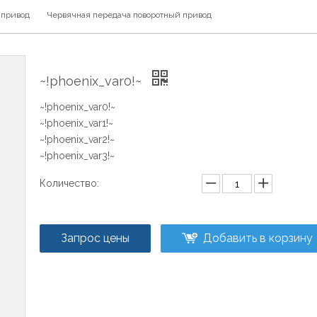
 привод
Червячная передача поворотный привод
~!phoenix_var0!~
~!phoenix_var0!~
~!phoenix_var1!~
~!phoenix_var2!~
~!phoenix_var3!~
Количество:
Запрос цены
Добавить в корзину