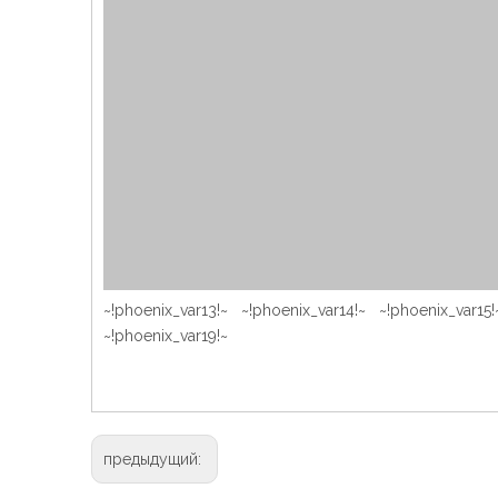
~!phoenix_var13!~ ~!phoenix_var14!~ ~!phoenix_var15
~!phoenix_var19!~
предыдущий: