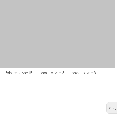
!~ ~!phoenix_var16!~ ~!phoenix_var17!~ ~!phoenix_var18!~
сле