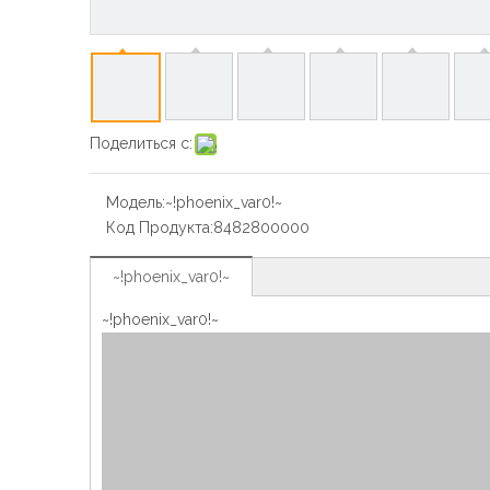
Поделиться с:
Модель:
~!phoenix_var0!~
Код Продукта:
8482800000
~!phoenix_var0!~
~!phoenix_var0!~