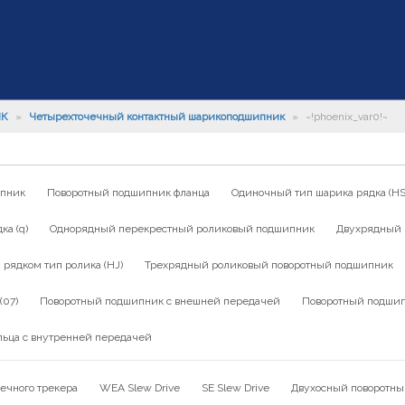
ИК
»
Четырехточечный контактный шарикоподшипник
»
~!phoenix_var0!~
ипник
Поворотный подшипник фланца
Одиночный тип шарика рядка (HS
а (q)
Однорядный перекрестный роликовый подшипник
Двухрядный 
ядком тип ролика (HJ)
Трехрядный роликовый поворотный подшипник
(07)
Поворотный подшипник с внешней передачей
Поворотный подшип
льца с внутренней передачей
ечного трекера
WEA Slew Drive
SE Slew Drive
Двухосный поворотны