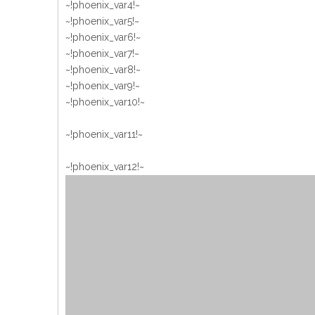
~!phoenix_var4!~
~!phoenix_var5!~
~!phoenix_var6!~
~!phoenix_var7!~
~!phoenix_var8!~
~!phoenix_var9!~
~!phoenix_var10!~
~!phoenix_var11!~
~!phoenix_var12!~