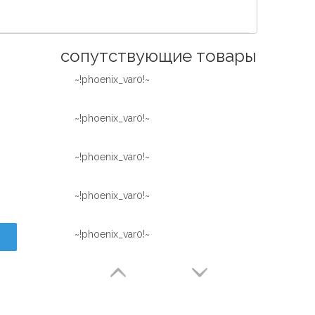
Español
简体中文
сопутствующие товары
~!phoenix_var0!~
~!phoenix_var0!~
~!phoenix_var0!~
~!phoenix_var0!~
~!phoenix_var0!~