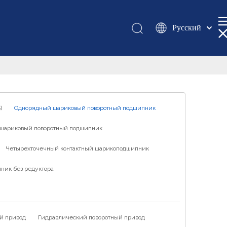
Pусский
Қазақша
românesc
Türk dili
Tiếng Việt
한국어
)
Однорядный шариковый поворотный подшипник
日本語
шариковый поворотный подшипник
Italiano
Deutsch
Четырехточечный контактный шарикоподшипник
Português
ник без редуктора
Español
Français
العربية
й привод
Гидравлический поворотный привод
English