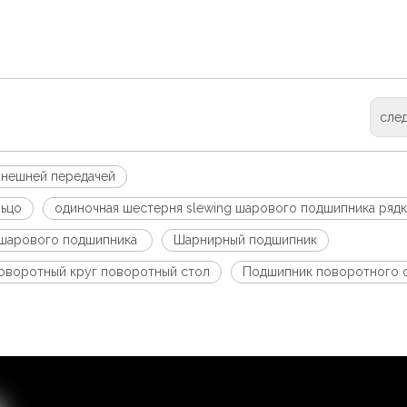
сле
внешней передачей
льцо
одиночная шестерня slewing шарового подшипника рядк
g шарового подшипника
Шарнирный подшипник
оворотный круг поворотный стол
Подшипник поворотного 