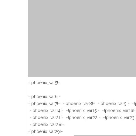
~!phoenix_var5!~
~!phoenix_var6!~
~!phoenix_var7!~ ~!phoenix_var8!~ ~!phoenix_var9!~ ~!
~!phoenix_var14!~ ~!phoenix_var15!~ ~!phoenix_var16!
~!phoenix_var21!~ ~!phoenix_var22!~ ~!phoenix_var23!
~!phoenix_var28!~
~!phoenix_var29!~