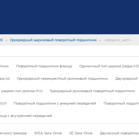
ИК
»
Однорядный шариковый поворотный подшипник
»
~!phoenix_var0!~
ипник
Поворотный подшипник фланца
Одиночный тип шарика рядка (HS
а (q)
Однорядный перекрестный роликовый подшипник
Двухрядный 
ядком тип ролика (HJ)
Трехрядный роликовый поворотный подшипник
(07)
Поворотный подшипник с внешней передачей
Поворотный подшип
льца с внутренней передачей
ечного трекера
WEA Slew Drive
SE Slew Drive
Двухосный поворотны