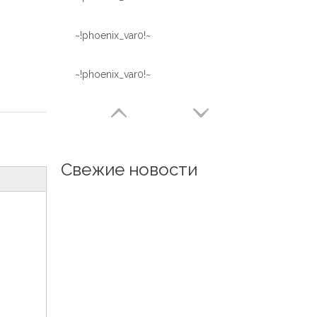
~!phoenix_var0!~
~!phoenix_var0!~
Свежие новости