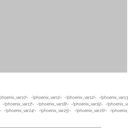
phoenix_var10!~ ~!phoenix_var11!~ ~!phoenix_var12!~ ~!phoenix_var13
~ ~!phoenix_var17!~ ~!phoenix_var18!~ ~!phoenix_var19!~ ~!phoenix_v
~ ~!phoenix_var24!~ ~!phoenix_var25!~ ~!phoenix_var26!~ ~!phoenix