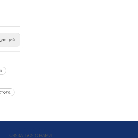
дующий:
а
стола
СВЯЗАТЬСЯ С НАМИ