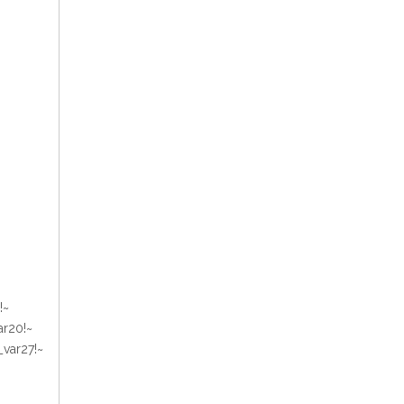
!~
ar20!~
_var27!~