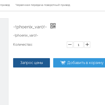
 привод
Червячная передача поворотный привод
~!phoenix_var0!~
~!phoenix_var0!~
Количество:
Запрос цены
Добавить в корзину