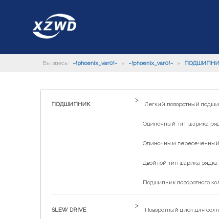
Вы здесь:
~!phoenix_var0!~
»
~!phoenix_var0!~
»
ПОДШИПН
>
ПОДШИПНИК
Легкий поворотный подш
Одиночный тип шарика рядк
Одиночным пересеченный р
Двойной тип шарика рядка 
Подшипник поворотного ко
>
SLEW DRIVE
Поворотный диск для солн