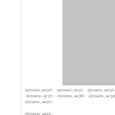
~!phoenix_var30!~ ~!phoenix_var31!~ ~!phoenix_var32!
~!phoenix_var37!~ ~!phoenix_var38!~ ~!phoenix_var39
~!phoenix_var40!~
~!phoenix_var41!~