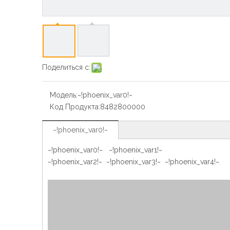
Поделиться с:
Модель:
~!phoenix_var0!~
Код Продукта:
8482800000
~!phoenix_var0!~
~!phoenix_var0!~ ~!phoenix_var1!~
~!phoenix_var2!~ ~!phoenix_var3!~ ~!phoenix_var4!~