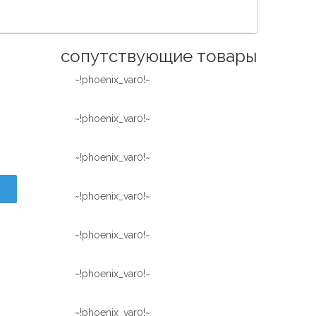
Español
简体中文
сопутствующие товары
~!phoenix_var0!~
~!phoenix_var0!~
~!phoenix_var0!~
~!phoenix_var0!~
~!phoenix_var0!~
~!phoenix_var0!~
~!phoenix_var0!~