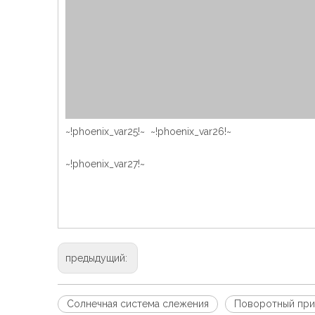
~!phoenix_var25!~ ~!phoenix_var26!~
~!phoenix_var27!~
предыдущий:
Солнечная система слежения
Поворотный при