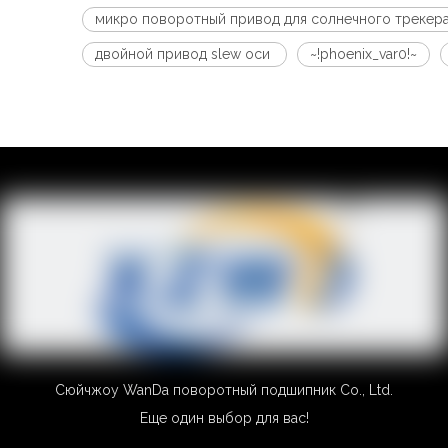
микро поворотный привод для солнечного трекер
двойной привод slew оси
~!phoenix_var0!~
Сюйчжоу WanDa поворотный подшипник Co., Ltd.
Еще один выбор для вас!