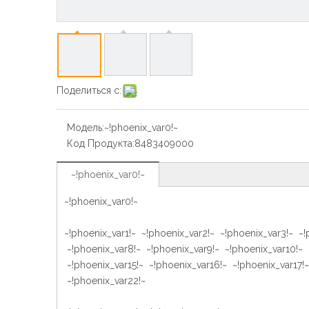
Поделиться с:
Модель:
~!phoenix_var0!~
Код Продукта:
8483409000
~!phoenix_var0!~
~!phoenix_var0!~
~!phoenix_var1!~ ~!phoenix_var2!~ ~!phoenix_var3!~ ~!
~!phoenix_var8!~ ~!phoenix_var9!~ ~!phoenix_var10!~ 
~!phoenix_var15!~ ~!phoenix_var16!~ ~!phoenix_var17!
~!phoenix_var22!~