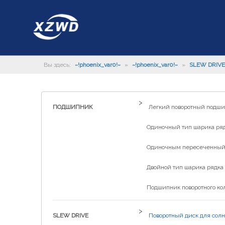
Вы здесь:
~!phoenix_var0!~
»
~!phoenix_var0!~
»
SLEW DRIVE
>
ПОДШИПНИК
Легкий поворотный подш
Одиночный тип шарика рядк
Одиночным пересеченный р
Двойной тип шарика рядка 
Подшипник поворотного ко
>
SLEW DRIVE
Поворотный диск для солн