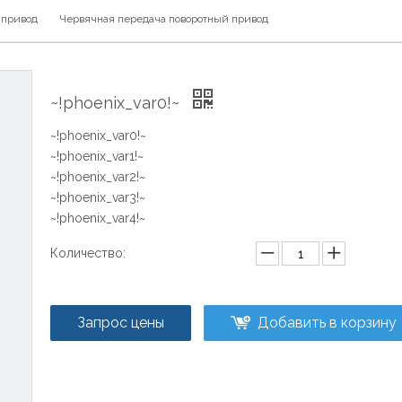
 привод
Червячная передача поворотный привод
~!phoenix_var0!~
~!phoenix_var0!~
~!phoenix_var1!~
~!phoenix_var2!~
~!phoenix_var3!~
~!phoenix_var4!~
Количество:
Запрос цены
Добавить в корзину