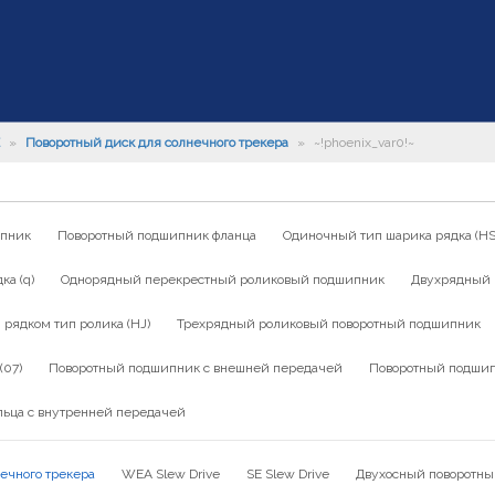
»
Поворотный диск для солнечного трекера
»
~!phoenix_var0!~
ипник
Поворотный подшипник фланца
Одиночный тип шарика рядка (HS
а (q)
Однорядный перекрестный роликовый подшипник
Двухрядный 
ядком тип ролика (HJ)
Трехрядный роликовый поворотный подшипник
(07)
Поворотный подшипник с внешней передачей
Поворотный подшип
льца с внутренней передачей
ечного трекера
WEA Slew Drive
SE Slew Drive
Двухосный поворотны