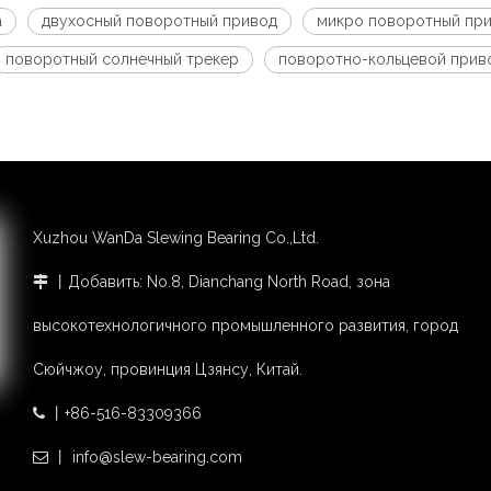
а
двухосный поворотный привод
микро поворотный пр
поворотный солнечный трекер
поворотно-кольцевой прив
Xuzhou WanDa Slewing Bearing Co.,Ltd.
丨Добавить: No.8, Dianchang North Road, зона

высокотехнологичного промышленного развития, город
Сюйчжоу, провинция Цзянсу, Китай.
丨+86-516-83309366

丨 info@slew-bearing.com
