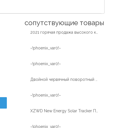
Español
简体中文
сопутствующие товары
2021 горячая продажа высокого качества двойной червячный поворотный привод
~!phoenix_var0!~
~!phoenix_var0!~
Двойной червячный поворотный привод для солнечного трекера
~!phoenix_var0!~
XZWD New Energy Solar Tracker Поворотный привод для солнечного трекера
~!phoenix_var0!~