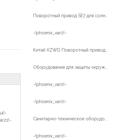
Поворотный привод SE7 для солнечной системы слежения и ветряной электростанции
~!phoenix_var0!~
Китай XZWD Поворотный привод SE9 Червячный поворотный привод для промышленного робота
Оборудование для защиты окружающей среды Оборудование для дезинфекции воздуха Usd Slewing Drive
~!phoenix_var0!~
~!phoenix_var0!~
14!~
Санитарно-техническое оборудование опрыскиватель автомобильный туман пушка использовать поворотный подшипник поворотный привод
ar21!~
~!phoenix_var0!~