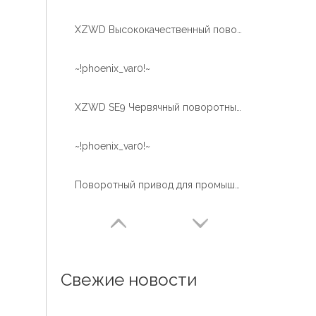
XZWD Высококачественный поворотный привод Wanda с двойным червячным редуктором
~!phoenix_var0!~
XZWD SE9 Червячный поворотный привод с гидравлическим двигателем
~!phoenix_var0!~
Поворотный привод для промышленных и OEM-приложений |Быстрая доставка |XZWD
Свежие новости