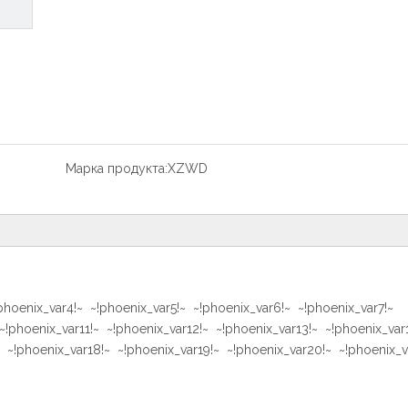
Марка продукта:
XZWD
phoenix_var4!~ ~!phoenix_var5!~ ~!phoenix_var6!~ ~!phoenix_var7!~
~!phoenix_var11!~ ~!phoenix_var12!~ ~!phoenix_var13!~ ~!phoenix_var
~ ~!phoenix_var18!~ ~!phoenix_var19!~ ~!phoenix_var20!~ ~!phoenix_v