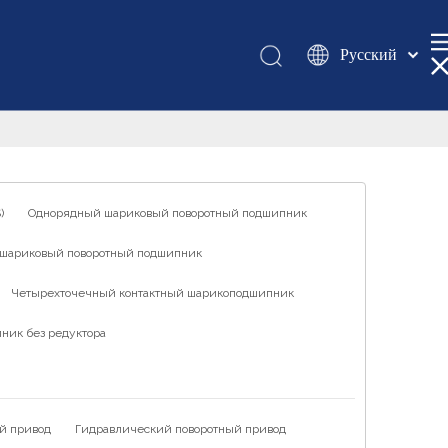
Pусский
Қазақша
românesc
Türk dili
Tiếng Việt
한국어
)
Однорядный шариковый поворотный подшипник
日本語
шариковый поворотный подшипник
Italiano
Deutsch
Четырехточечный контактный шарикоподшипник
Português
ник без редуктора
Español
Français
العربية
й привод
Гидравлический поворотный привод
English