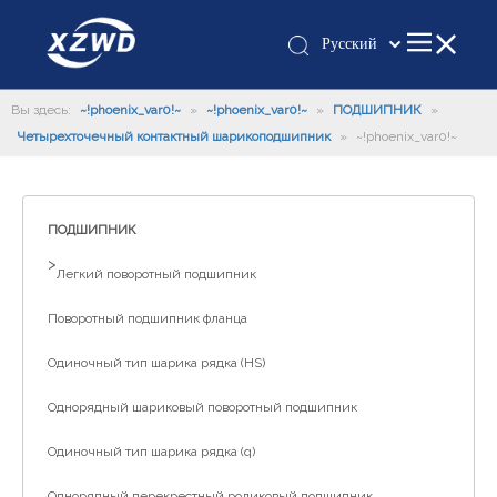
Pусский
Қазақша
Вы здесь:
~!phoenix_var0!~
»
~!phoenix_var0!~
»
românesc
ПОДШИПНИК
»
Четырехточечный контактный шарикоподшипник
»
~!phoenix_var0!~
Türk dili
Tiếng Việt
한국어
ПОДШИПНИК
日本語
>
Italiano
Легкий поворотный подшипник
Deutsch
Поворотный подшипник фланца
Português
Одиночный тип шарика рядка (HS)
Español
Français
Однорядный шариковый поворотный подшипник
العربية
Одиночный тип шарика рядка (q)
English
Однорядный перекрестный роликовый подшипник
Español