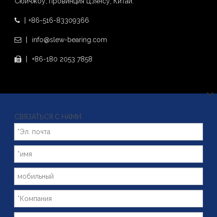
Сюйчжоу, провинция Цзянсу, Китай.
丨+86-516-83309366

丨 info@slew-bearing.com

丨 +86-180 2053 7858

СВЯЗАТЬСЯ С НАМИ