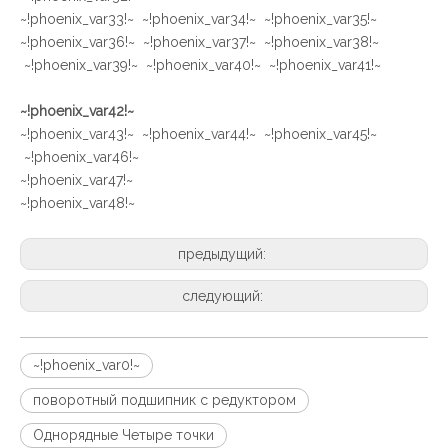
~!phoenix_var33!~ ~!phoenix_var34!~ ~!phoenix_var35!~
~!phoenix_var36!~ ~!phoenix_var37!~ ~!phoenix_var38!~
~!phoenix_var39!~ ~!phoenix_var40!~ ~!phoenix_var41!~
~!phoenix_var42!~
~!phoenix_var43!~ ~!phoenix_var44!~ ~!phoenix_var45!~
~!phoenix_var46!~
~!phoenix_var47!~
~!phoenix_var48!~
предыдущий:
следующий:
~!phoenix_var0!~
поворотный подшипник с редуктором
Однорядные Четыре точки