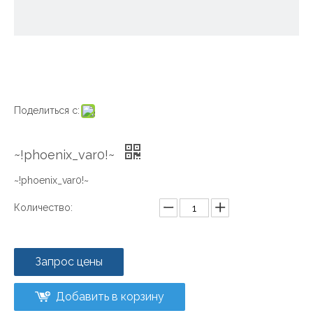
Поделиться с:
~!phoenix_var0!~
~!phoenix_var0!~
Количество:
Запрос цены
Добавить в корзину