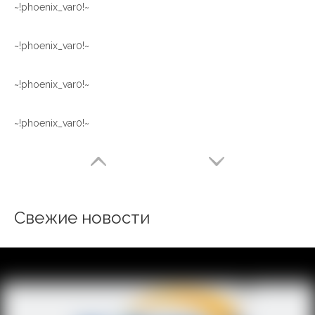
~!phoenix_var0!~
~!phoenix_var0!~
~!phoenix_var0!~
~!phoenix_var0!~
Свежие новости