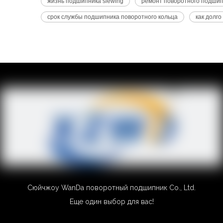
жизнь подшипника slewing
ремонт поворотного подши
срок службы подшипника поворотного кольца
как долг
Сюйчжоу WanDa поворотный подшипник Co., Ltd.
Еще один выбор для вас!