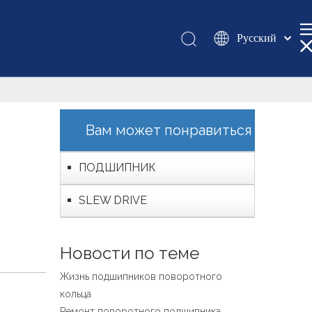
Pусский
Қазақша
românesc
Türk dili
Tiếng Việt
Вам может понравиться
한국어
日本語
ПОДШИПНИК
Italiano
SLEW DRIVE
Deutsch
Português
Español
Новости по теме
Français
Жизнь подшипников поворотного
العربية
кольца
English
Ремонт поворотного подшипника