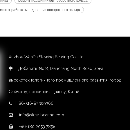
пника
ремонт подшипников поворотного кольца
о может работать подшипник поворотного кольца
Xuzhou WanDa Slewing Bearing Co.,Ltd.
丨Добавить: No.8, Dianchang North Road, зона

высокотехнологичного промышленного развития, город
Сюйчжоу, провинция Цзянсу, Китай.
丨+86-516-83309366

丨 info@slew-bearing.com

丨 +86-180 2053 7858
