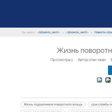
Вы здесь:
~!phoenix_var0!~
»
~!phoenix_var0!~
»
Новости отр
Жизнь поворотн
Просмотры:
1
Автор:этан чжан Вр
Жизнь подшипников поворотного кольца
срок службы п