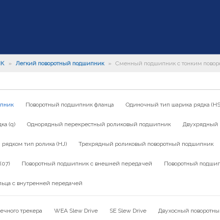
ИК
»
Легкий поворотный подшипник
»
Сменный подшипник с тонким пово
ипник
Поворотный подшипник фланца
Одиночный тип шарика рядка (HS
а (q)
Однорядный перекрестный роликовый подшипник
Двухрядный 
ядком тип ролика (HJ)
Трехрядный роликовый поворотный подшипник
(07)
Поворотный подшипник с внешней передачей
Поворотный подшип
льца с внутренней передачей
ечного трекера
WEA Slew Drive
SE Slew Drive
Двухосный поворотны