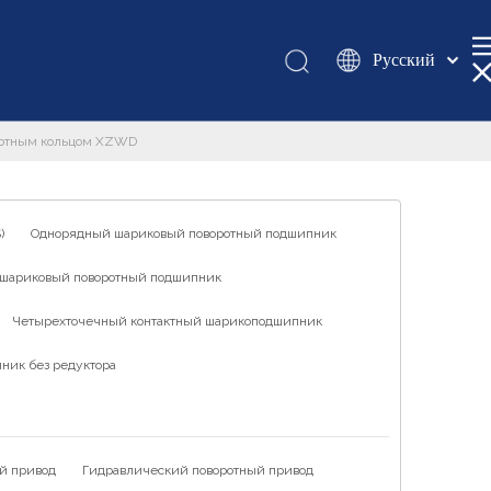
Pусский
Қазақша
românesc
ротным кольцом XZWD
Türk dili
Tiếng Việt
한국어
)
Однорядный шариковый поворотный подшипник
日本語
шариковый поворотный подшипник
Italiano
Deutsch
Четырехточечный контактный шарикоподшипник
Português
ник без редуктора
Español
Français
العربية
й привод
Гидравлический поворотный привод
English