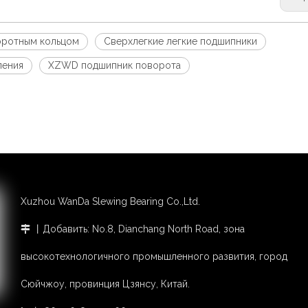
оротным кольцом
Сверхлегкие легкие подшипники
ления
XZWD подшипник поворота
Xuzhou WanDa Slewing Bearing Co.,Ltd.
丨Добавить: No.8, Dianchang North Road, зона

высокотехнологичного промышленного развития, город
Сюйчжоу, провинция Цзянсу, Китай.