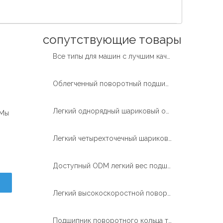
Español
简体中文
сопутствующие товары
Все типы для машин с лучшим качеством Выбор опорно-поворотного кольца
Облегченный поворотный подшипник замены поворотного кольца крана постамента без шестерни
Легкий однорядный шариковый опорно-поворотный подшипник без шестерни для железных дорог
.Мы
Легкий четырехточечный шариковый поворотный подшипник с внешним зацеплением
Доступный ODM легкий вес подшипника поворотного кольца с внешней шестерней для крана, установленного на грузовике
Легкий высокоскоростной поворотный подшипник малого диаметра с внешней шестерней
Подшипник поворотного кольца точности Нонгеаред шарика контакта легкой обязанности 4