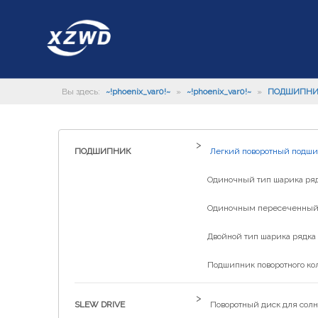
Вы здесь:
~!phoenix_var0!~
»
~!phoenix_var0!~
»
ПОДШИПН
>
ПОДШИПНИК
Легкий поворотный подш
Одиночный тип шарика рядк
Одиночным пересеченный р
Двойной тип шарика рядка 
Подшипник поворотного ко
>
SLEW DRIVE
Поворотный диск для солн