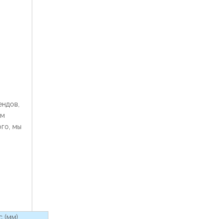
ендов,
им
го, мы
 (мм)