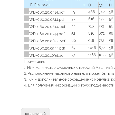
Pdf.формат
кг
D
де
H
29
486
342
56
WD-060.20.0414.pdf
37
616
472
56
WD-060.20.0544.pdf
44
716
572
56
WD-060.20.0644.pdf
52
816
672
56
WD-060.20.0744.pdf
60
916
772
56
WD-060.20.0844.pdf
67
1016
872
56
WD-060.20.0944.pdf
77
1166
1022
56
WD-060.20.1094.pdf
Примечание:
1. N1 – количество смазочных отверстий.Масляный 
2. Расположение масляного ниппеля может быть из
3. 'Км' - дополнительное сокращение;м: модуль;z: 
4. Для получения информации о грузоподъемности 
предыдущий: