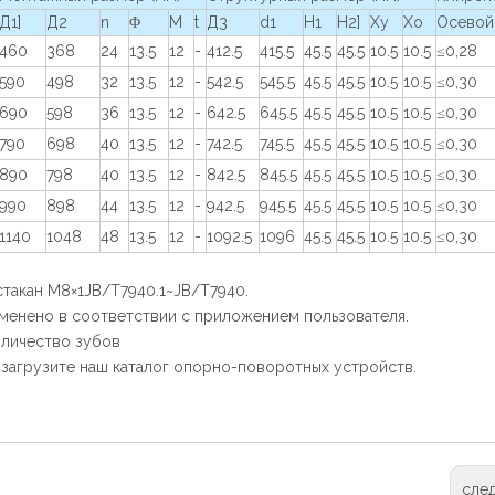
Д1]
Д2
n
Φ
M
t
Д3
d1
H1
Н2]
Ху
Хо
Осевой
460
368
24
13.5
12
-
412.5
415.5
45.5
45.5
10.5
10.5
≤0,28
590
498
32
13.5
12
-
542.5
545.5
45.5
45.5
10.5
10.5
≤0,30
690
598
36
13.5
12
-
642.5
645.5
45.5
45.5
10.5
10.5
≤0,30
790
698
40
13.5
12
-
742.5
745.5
45.5
45.5
10.5
10.5
≤0,30
890
798
40
13.5
12
-
842.5
845.5
45.5
45.5
10.5
10.5
≤0,30
990
898
44
13.5
12
-
942.5
945.5
45.5
45.5
10.5
10.5
≤0,30
1140
1048
48
13.5
12
-
1092.5
1096
45.5
45.5
10.5
10.5
≤0,30
стакан M8×1JB/T7940.1~JB/T7940.
менено в соответствии с приложением пользователя.
количество зубов
загрузите наш каталог опорно-поворотных устройств.
сле