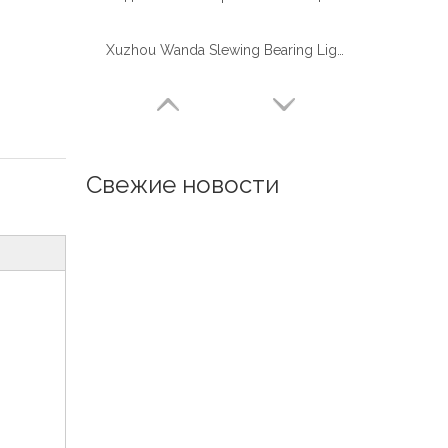
Xuzhou Wanda Slewing Bearing Light Type (WD-06) без зубчатого поворотного подшипника
Свежие новости