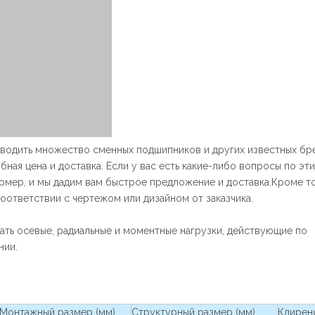
изводить множество сменных подшипников и других известных бр
бная цена и доставка. Если у вас есть какие-либо вопросы по эт
мер, и мы дадим вам быстрое предложение и доставка.Кроме то
ответствии с чертежом или дизайном от заказчика.
ь осевые, радиальные и моментные нагрузки, действующие по
нии.
Монтажный размер (мм)
Структурный размер (мм)
Клиренс