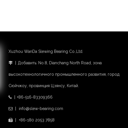
Xuzhou WanDa Slewing Bearing Co.,Ltd.
丨Добавить: No.8, Dianchang North Road, зона

высокотехнологичного промышленного развития, город
Сюйчжоу, провинция Цзянсу, Китай.
丨+86-516-83309366

丨 info@slew-bearing.com

丨 +86-180 2053 7858
