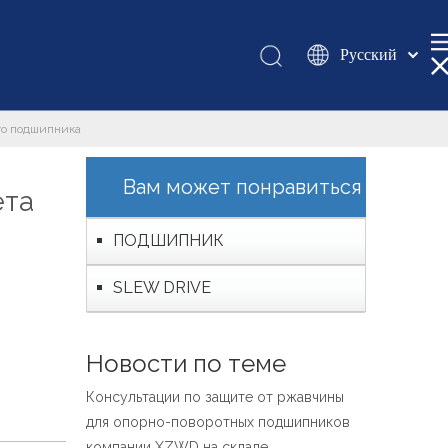
Pусский
Қазақша
românesc
го подшипника
Türk dili
Tiếng Việt
Вам может понравиться
ета
한국어
日本語
ПОДШИПНИК
Italiano
SLEW DRIVE
Deutsch
Português
Español
Новости по теме
Français
Консультации по защите от ржавчины
العربية
для опорно-поворотных подшипников
English
компании XZWD на складе