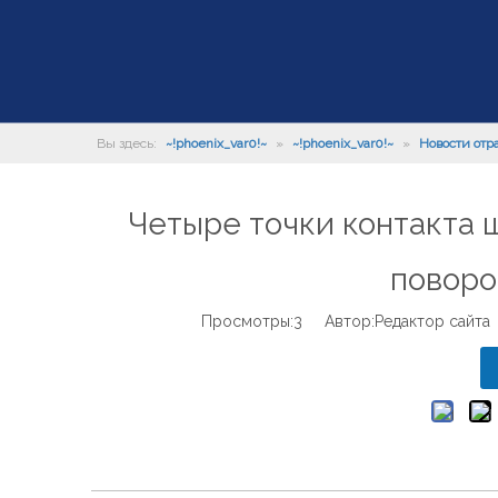
Вы здесь:
~!phoenix_var0!~
»
~!phoenix_var0!~
»
Новости отр
Четыре точки контакта 
поворо
Просмотры:
3
Автор:Pедактор сайта 