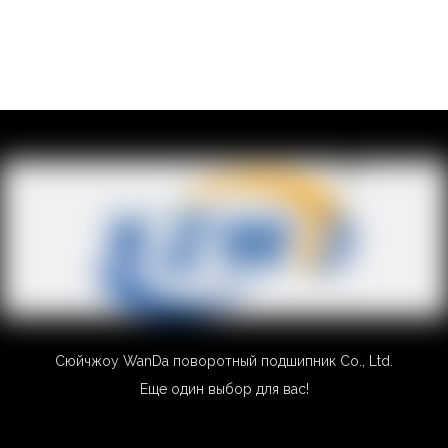
Сюйчжоу WanDa поворотный подшипник Co., Ltd.
Еще один выбор для вас!