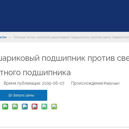
асли
»
Четыре точки контакта шариковый подшипник против света поворотно
шариковый подшипник против св
тного подшипника
Время публикации: 2019-06-07 Происхождение:
Работает
Запрос цены