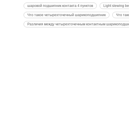
шаровой подшипник контакта 4 пунктов
Light slewing b
Что такое четырехточечный шарикоподшипник
Что так
Различия между четырехточечным контактным шарикоподши