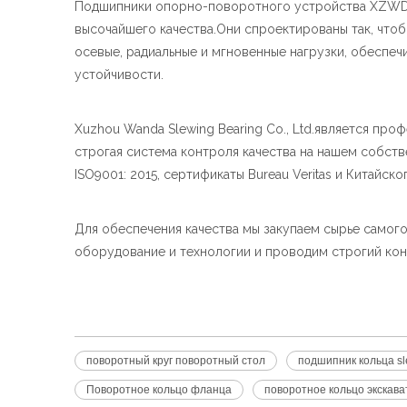
Подшипники опорно-поворотного устройства XZWD 
высочайшего качества.Они спроектированы так, что
осевые, радиальные и мгновенные нагрузки, обеспеч
устойчивости.
Xuzhou Wanda Slewing Bearing Co., Ltd.является пр
строгая система контроля качества на нашем собст
ISO9001: 2015, сертификаты Bureau Veritas и Китайс
Для обеспечения качества мы закупаем сырье самог
оборудование и технологии и проводим строгий кон
поворотный круг поворотный стол
подшипник кольца sl
Поворотное кольцо фланца
поворотное кольцо экскава