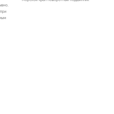
Español
ывно,
简体中文
 при
емым