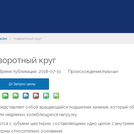
асли
»
поворотный круг
воротный круг
емя публикации: 2018-07-10 Происхождение:
Работает
Запрос цены
едставляет собой вращающийся подшипник качения, который о
ли медленно колеблющуюся нагрузку.
тся с зубьями шестерни, составляющими одно целое с внутренн
ормы относительно основания.