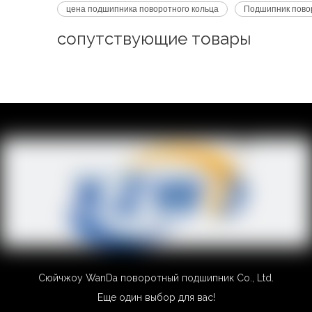
цена подшипника поворотного кольца
Подшипник повор
сопутствующие товары
Сюйчжоу WanDa поворотный подшипник Co., Ltd.
Еще один выбор для вас!