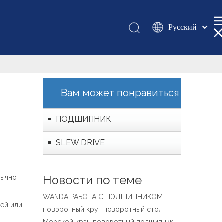
Pусский
Қазақша
românesc
Türk dili
Tiếng Việt
Вам может понравиться
한국어
日本語
ПОДШИПНИК
Italiano
SLEW DRIVE
Deutsch
Português
Español
Новости по теме
бычно
Français
WANDA РАБОТА С ПОДШИПНИКОМ
العربية
ей или
поворотный круг поворотный стол
English
Морской кран поворотный подшипник