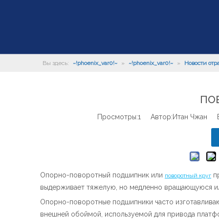
Вы здесь:
~!phoenix_var0!~
»
~!phoenix_var0!~
»
Новости отр
по
Просмотры:
1
Автор:Итан Чжан Вр
Опорно-поворотный подшипник или
пр
поворотный круг
выдерживает тяжелую, но медленно вращающуюся и
Опорно-поворотные подшипники часто изготавливаю
внешней обоймой, используемой для привода платф