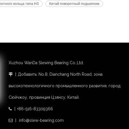
отного кольца типа HS
Китай поворотный подшипник
Xuzhou WanDa Slewing Bearing Co.,Ltd.
丨Добавить: No.8, Dianchang North Road, зона

высокотехнологичного промышленного развития, город
Сюйчжоу, провинция Цзянсу, Китай.
丨+86-516-83309366

丨 info@slew-bearing.com
