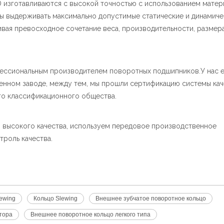
изготавливаются с высокой точностью с использованием матер
бы выдерживать максимально допустимые статические и динамиче
ивая превосходное сочетание веса, производительности, размер
офессиональным производителем поворотных подшипников.У нас е
венном заводе, между тем, мы прошли сертификацию системы кач
кого классификационного общества.
о высокого качества, используем передовое производственное
троль качества.
ewing
Кольцо Slewing
Внешнее зубчатое поворотное кольцо
тора
Внешнее поворотное кольцо легкого типа