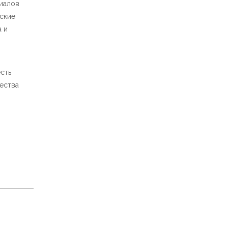
иалов
ские
а и
сть
ества