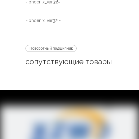
~!phoenix_var31!~
~!phoenix_var32!~
Поворотный подшипник
сопутствующие товары