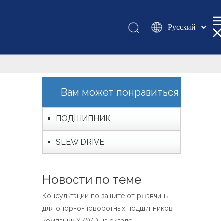
Pусский
Қазақша
românesc
Türk dili
Tiếng Việt
Вам может понравиться
한국어
日本語
ПОДШИПНИК
Italiano
SLEW DRIVE
Deutsch
Português
Español
Новости по теме
Français
Консультации по защите от ржавчины
العربية
для опорно-поворотных подшипников
English
компании XZWD на складе