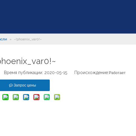
асли
»
~!phoenix_var0!~
phoenix_var0!~
Время публикации: 2020-05-15 Происхождение:
Работает
Запрос цены