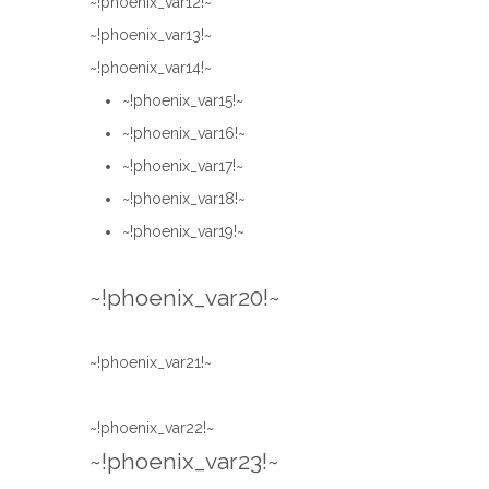
~!phoenix_var12!~
~!phoenix_var13!~
~!phoenix_var14!~
~!phoenix_var15!~
~!phoenix_var16!~
~!phoenix_var17!~
~!phoenix_var18!~
~!phoenix_var19!~
~!phoenix_var20!~
~!phoenix_var21!~
~!phoenix_var22!~
~!phoenix_var23!~