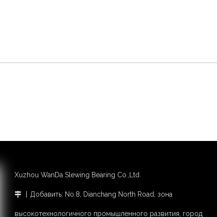
Xuzhou WanDa Slewing Bearing Co.,Ltd.
丨Добавить: No.8, Dianchang North Road, зона

высокотехнологичного промышленного развития, город