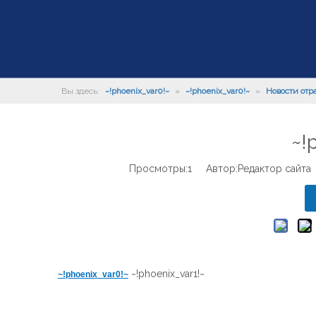
Вы здесь:
~!phoenix_var0!~
»
~!phoenix_var0!~
»
Новости отр
~!
Просмотры:
1
Автор:Pедактор сайта 
~!phoenix_var1!~
~!phoenix_var0!~