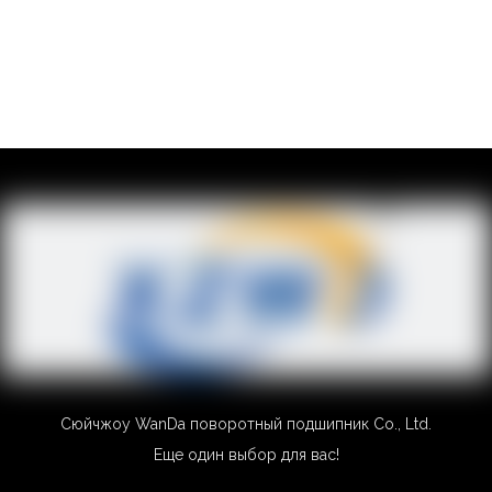
Сюйчжоу WanDa поворотный подшипник Co., Ltd.
Еще один выбор для вас!