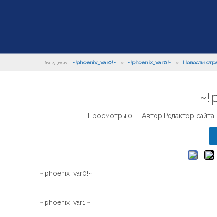
Вы здесь:
~!phoenix_var0!~
»
~!phoenix_var0!~
»
Новости отр
~!
Просмотры:
0
Автор:Pедактор сайта
~!phoenix_var0!~
~!phoenix_var1!~