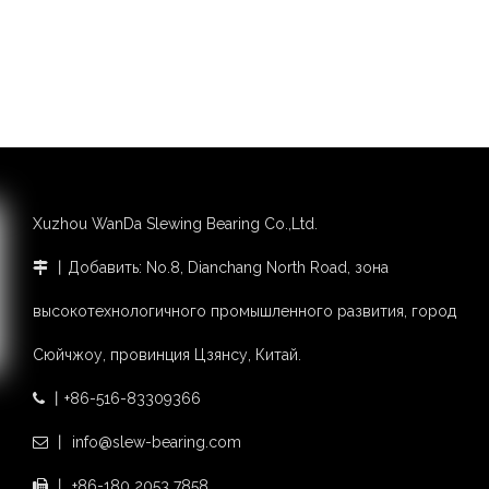
Xuzhou WanDa Slewing Bearing Co.,Ltd.
丨Добавить: No.8, Dianchang North Road, зона

высокотехнологичного промышленного развития, город
Сюйчжоу, провинция Цзянсу, Китай.
丨+86-516-83309366

丨 info@slew-bearing.com

丨 +86-180 2053 7858
