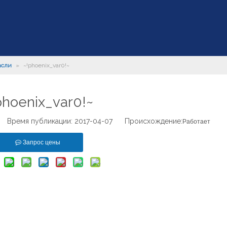
асли
»
~!phoenix_var0!~
phoenix_var0!~
 Время публикации: 2017-04-07 Происхождение:
Работает
Запрос цены