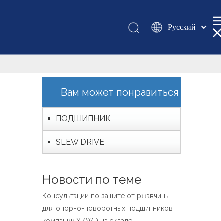
Pусский
Қазақша
românesc
Türk dili
Tiếng Việt
Вам может понравиться
한국어
日本語
ПОДШИПНИК
Italiano
SLEW DRIVE
Deutsch
Português
Español
Новости по теме
Français
Консультации по защите от ржавчины
العربية
для опорно-поворотных подшипников
English
компании XZWD на складе