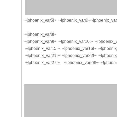
~!phoenix_var5!~ ~!phoenix_var6!~
~!phoenix_var
~!phoenix_var8!~
~!phoenix_var9!~ ~!phoenix_var10!~ ~!phoenix_
~!phoenix_var15!~ ~!phoenix_var16!~ ~!phoenix
~!phoenix_var21!~ ~!phoenix_var22!~ ~!phoenix
~!phoenix_var27!~ ~!phoenix_var28!~ ~!phoenix