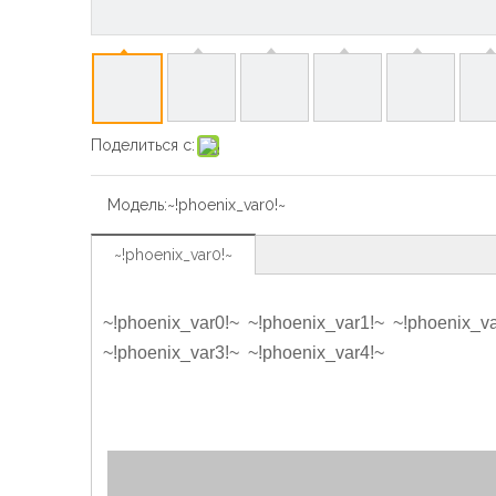
Поделиться с:
Модель:
~!phoenix_var0!~
~!phoenix_var0!~
~!phoenix_var0!~ ~!phoenix_var1!~ ~!phoenix_va
~!phoenix_var3!~ ~!phoenix_var4!~