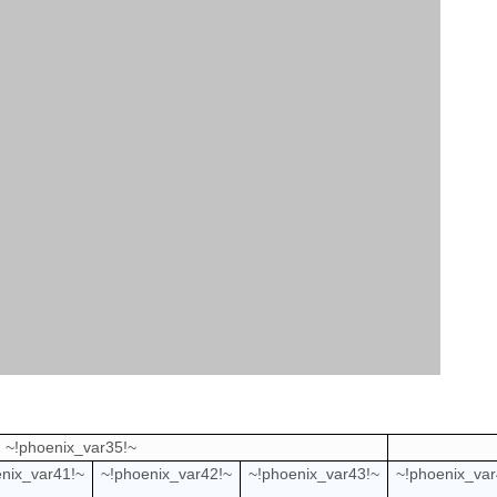
~!phoenix_var35!~
nix_var41!~
~!phoenix_var42!~
~!phoenix_var43!~
~!phoenix_var