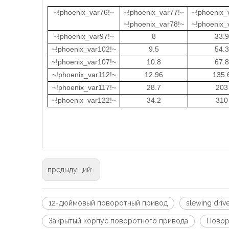
~!phoenix_var76!~
~!phoenix_var77!~
~!phoenix_
~!phoenix_var78!~
~!phoenix_
~!phoenix_var97!~
8
33.9
~!phoenix_var102!~
9.5
54.3
~!phoenix_var107!~
10.8
67.8
~!phoenix_var112!~
12.96
135.
~!phoenix_var117!~
28.7
203
~!phoenix_var122!~
34.2
310
предыдущий:
12-дюймовый поворотный привод
slewing dri
Закрытый корпус поворотного привода
Повор