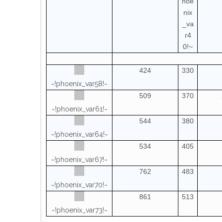
hoe
nix
_va
r4
0!~
424
330
~!phoenix_var58!~
509
370
~!phoenix_var61!~
544
380
~!phoenix_var64!~
534
405
~!phoenix_var67!~
762
483
~!phoenix_var70!~
861
513
~!phoenix_var73!~