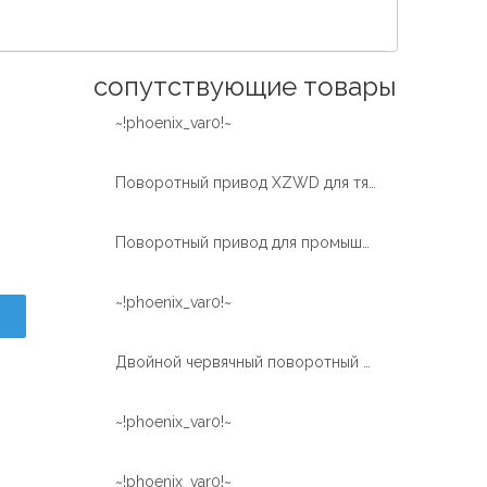
Español
简体中文
сопутствующие товары
~!phoenix_var0!~
Поворотный привод XZWD для тяжелых условий эксплуатации, используемый в транспортных средствах с автовышками
Поворотный привод для промышленных и OEM-приложений |Быстрая доставка |XZWD
~!phoenix_var0!~
Двойной червячный поворотный привод WEA17 для машины
~!phoenix_var0!~
~!phoenix_var0!~