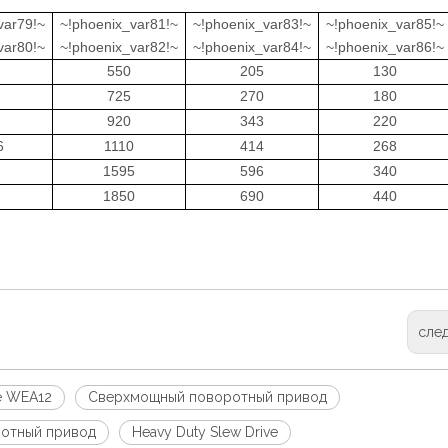
var79!~
~!phoenix_var81!~
~!phoenix_var83!~
~!phoenix_var85!~
var80!~
~!phoenix_var82!~
~!phoenix_var84!~
~!phoenix_var86!~
550
205
130
725
270
180
920
343
220
6
1110
414
268
1595
596
340
1850
690
440
сле
ve WEA12
Сверхмощный поворотный привод
отный привод
Heavy Duty Slew Drive