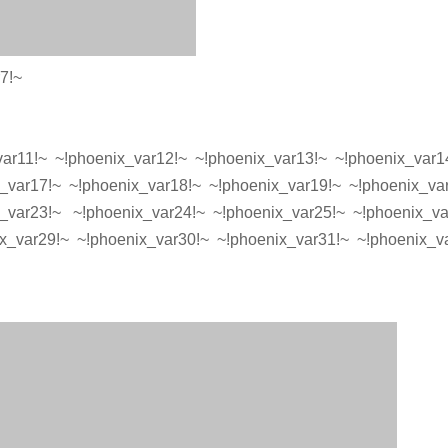
7!~
var11!~ ~!phoenix_var12!~ ~!phoenix_var13!~ ~!phoenix_var1
_var17!~ ~!phoenix_var18!~ ~!phoenix_var19!~ ~!phoenix_va
_var23!~ ~!phoenix_var24!~ ~!phoenix_var25!~ ~!phoenix_va
_var29!~ ~!phoenix_var30!~ ~!phoenix_var31!~ ~!phoenix_v