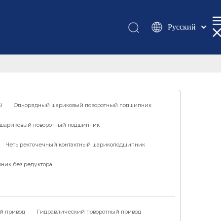
Pусский
Қазақша
românesc
Türk dili
Tiếng Việt
한국어
)
Однорядный шариковый поворотный подшипник
日本語
шариковый поворотный подшипник
Italiano
Deutsch
Четырехточечный контактный шарикоподшипник
Português
ник без редуктора
Español
Français
العربية
й привод
Гидравлический поворотный привод
English