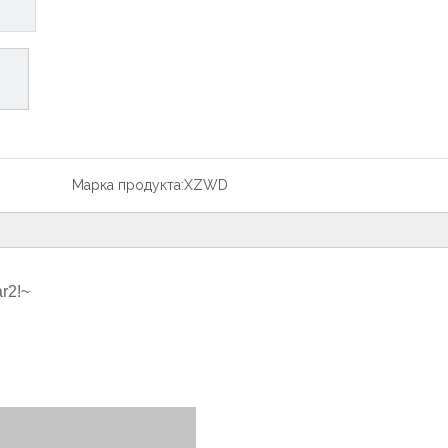
Марка продукта:
XZWD
r2!~