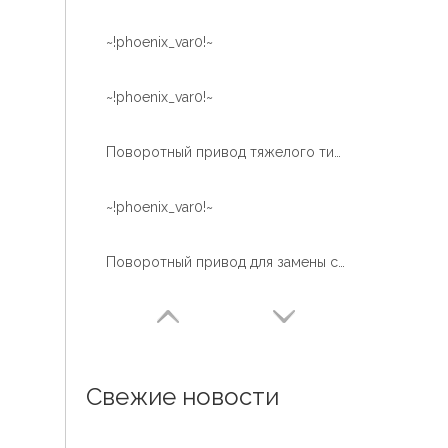
~!phoenix_var0!~
~!phoenix_var0!~
Поворотный привод тяжелого типа серии WEA для строительной техники
~!phoenix_var0!~
Поворотный привод для замены строительной техники Доступен OEM и складской сервис
Свежие новости