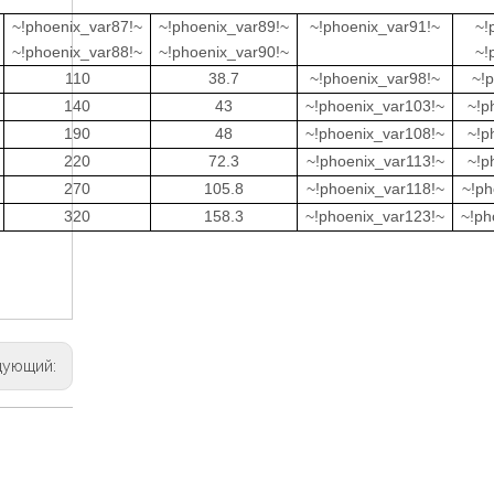
~!phoenix_var87!~
~!phoenix_var89!~
~!phoenix_var91!~
~!
~!phoenix_var88!~
~!phoenix_var90!~
~!
110
38.7
~!phoenix_var98!~
~!
140
43
~!phoenix_var103!~
~!p
190
48
~!phoenix_var108!~
~!p
220
72.3
~!phoenix_var113!~
~!p
270
105.8
~!phoenix_var118!~
~!ph
320
158.3
~!phoenix_var123!~
~!ph
дующий: