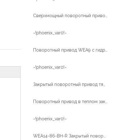
Сверхмощный поворотный привод, используемый в транспортных средствах с платформой
~!phoenix_var0!~
Поворотный привод WEA9 с гидравлическим двигателем для ручных машин
~!phoenix_var0!~
Закрытый поворотный привод тяжелого типа WEA21 для модульного прицепа
Поворотный привод в теплом закрытом корпусе для системы слежения за солнечной батареей WEA9-62-BH-R
~!phoenix_var0!~
WEA14-86-BH-R Закрытый поворотный привод с электродвигателем постоянного тока 24 В и гидравлическим двигателем 50 см3