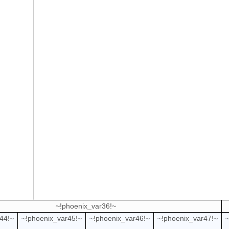
~!phoenix_var36!~
44!~
~!phoenix_var45!~
~!phoenix_var46!~
~!phoenix_var47!~
~