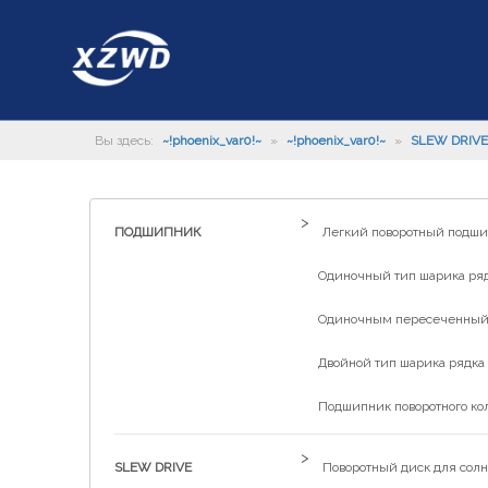
Вы здесь:
~!phoenix_var0!~
»
~!phoenix_var0!~
»
SLEW DRIVE
>
ПОДШИПНИК
Легкий поворотный подш
Одиночный тип шарика рядк
Одиночным пересеченный р
Двойной тип шарика рядка 
Подшипник поворотного ко
>
SLEW DRIVE
Поворотный диск для солн