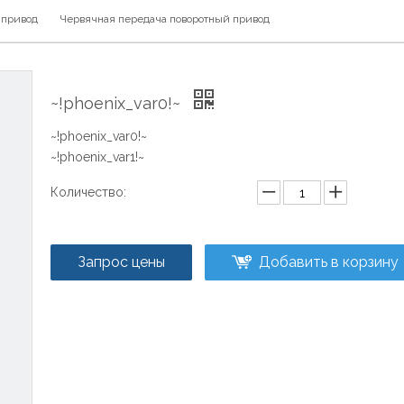
 привод
Червячная передача поворотный привод
~!phoenix_var0!~
~!phoenix_var0!~
~!phoenix_var1!~
Количество:
Запрос цены
Добавить в корзину