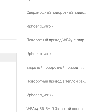
Сверхмощный поворотный привод, используемый в транспортных средствах с платформой
~!phoenix_var0!~
Поворотный привод WEA9 с гидравлическим двигателем для ручных машин
~!phoenix_var0!~
Закрытый поворотный привод тяжелого типа WEA21 для модульного прицепа
Поворотный привод в теплом закрытом корпусе для системы слежения за солнечной батареей WEA9-62-BH-R
~!phoenix_var0!~
WEA14-86-BH-R Закрытый поворотный привод с электродвигателем постоянного тока 24 В и гидравлическим двигателем 50 см3