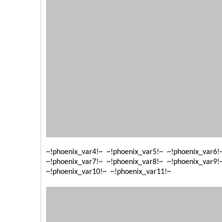
~!phoenix_var4!~ ~!phoenix_var5!~ ~!phoenix_var6!
~!phoenix_var7!~ ~!phoenix_var8!~ ~!phoenix_var9!
~!phoenix_var10!~ ~!phoenix_var11!~