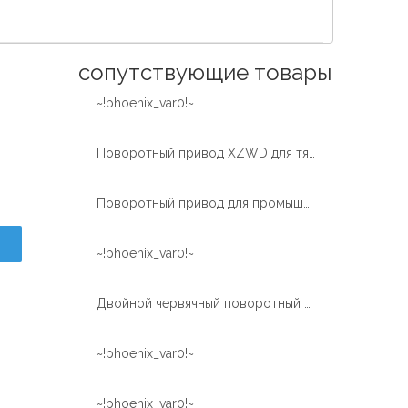
Español
简体中文
сопутствующие товары
~!phoenix_var0!~
Поворотный привод XZWD для тяжелых условий эксплуатации, используемый в транспортных средствах с автовышками
Поворотный привод для промышленных и OEM-приложений |Быстрая доставка |XZWD
~!phoenix_var0!~
Двойной червячный поворотный привод WEA17 для машины
~!phoenix_var0!~
~!phoenix_var0!~