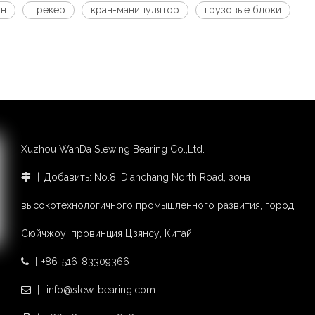
ин
трекер
кран-манипулятор
грузовые блоки
Xuzhou WanDa Slewing Bearing Co.,Ltd.
丨Добавить: No.8, Dianchang North Road, зона

высокотехнологичного промышленного развития, город
Сюйчжоу, провинция Цзянсу, Китай.
丨+86-516-83309366

丨 info@slew-bearing.com
