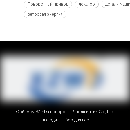
Поворотный привод
локатор
детали маш
ветровая энергия
Сюйчжоу WanDa поворотный подшипник Co., Ltd.
Еще один выбор для вас!