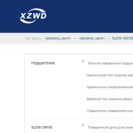
Вы здесь:
~!phoenix_var0!~
»
~!phoenix_var0!~
»
SLEW DRIVE
>
ПОДШИПНИК
Легкий поворотный подш
Одиночный тип шарика рядк
Одиночным пересеченный р
Двойной тип шарика рядка 
Подшипник поворотного ко
>
SLEW DRIVE
Поворотный диск для солн