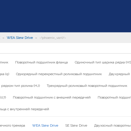
»
WEA Slew Drive
»
~!phoenix_var0!~
ипник
Поворотный подшипник фланца
Одиночный тип шарика рядка (HS
а (q)
Однорядный перекрестный роликовый подшипник
Двухрядный 
ядком тип ролика (HJ)
Трехрядный роликовый поворотный подшипник
(07)
Поворотный подшипник с внешней передачей
Поворотный подшип
льца с внутренней передачей
ечного трекера
WEA Slew Drive
SE Slew Drive
Двухосный поворотны