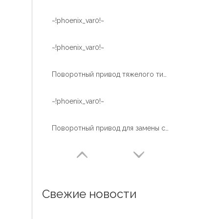
~!phoenix_var0!~
~!phoenix_var0!~
Поворотный привод тяжелого типа серии WEA для строительной техники
~!phoenix_var0!~
Поворотный привод для замены строительной техники Доступен OEM и складской сервис
Свежие новости