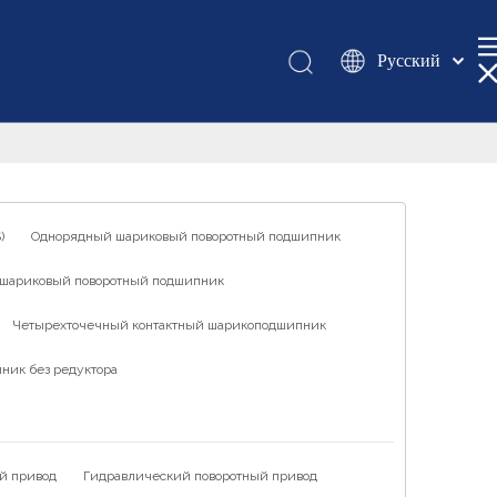
Pусский
Қазақша
românesc
Türk dili
Tiếng Việt
한국어
)
Однорядный шариковый поворотный подшипник
日本語
шариковый поворотный подшипник
Italiano
Deutsch
Четырехточечный контактный шарикоподшипник
Português
ник без редуктора
Español
Français
العربية
й привод
Гидравлический поворотный привод
English