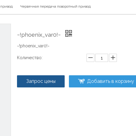
 привод
Червячная передача поворотный привод
~!phoenix_var0!~
~!phoenix_var0!~
Количество:
Запрос цены
Добавить в корзину