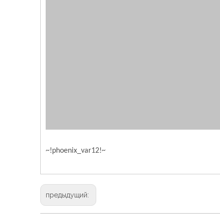
~!phoenix_var12!~
предыдущий: