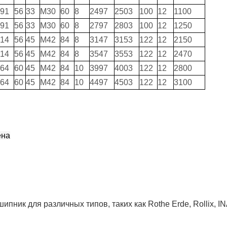
91
56
33
М30
60
8
2497
2503
100
12
1100
91
56
33
М30
60
8
2797
2803
100
12
1250
14
56
45
М42
84
8
3147
3153
122
12
2150
14
56
45
М42
84
8
3547
3553
122
12
2470
64
60
45
М42
84
10
3997
4003
122
12
2800
64
60
45
М42
84
10
4497
4503
122
12
3100
ена
ик для различных типов, таких как Rothe Erde, Rollix, IN