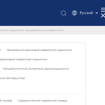
Pусский
Қазақша
românesc
отный подшипник трехрядного роликового типа
Türk dili
Tiếng Việt
한국어
)
Однорядный шариковый поворотный подшипник
日本語
шариковый поворотный подшипник
Italiano
Deutsch
Четырехточечный контактный шарикоподшипник
Português
ник без редуктора
Español
Français
العربية
й привод
Гидравлический поворотный привод
English