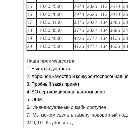
15
110.40.2500
2678
2325
112
2610
23
16
110.40.2800
2978
2625
112
2910
26
17
110.50.3150
3376
2922
134
3286
30
18
110.50.3550
3776
3322
134
3686
34
19
110.50.4000
4226
3772
134
4136
38
20
110.50.4500
4726
4272
134
4636
43
Наши преимущества:
1. Быстрая доставка
2. Хорошее качество и конкурентоспособная ц
3. Пробный заказ принят
4.ISO сертифицированная компания
5. OEM
6.
Индивидуальный дизайн доступен.
7.
Мы можем сделать замену поворотный подшипн
IMO, TG, Kaydon и т. д.