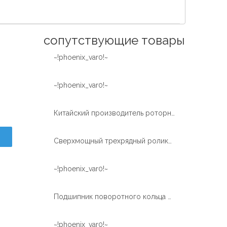
Español
简体中文
сопутствующие товары
~!phoenix_var0!~
~!phoenix_var0!~
Китайский производитель роторно-сверлильного станка использовал подшипник поворотного кольца с высокой нагрузкой
Сверхмощный трехрядный роликоповоротный подшипник для роторно-сверлильного станка
~!phoenix_var0!~
Подшипник поворотного кольца ролика 3 рядков большого диаметра для буровых машин тоннеля
~!phoenix_var0!~