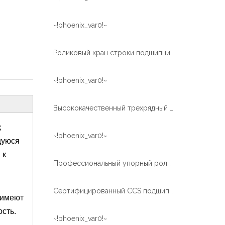
~!phoenix_var0!~
Роликовый кран строки подшипников большого диаметра 3 использует подшипник поворотного кольца
~!phoenix_var0!~
Высококачественный трехрядный роликовый внешний зубчатый большой поворотный подшипник для портового крана
к
~!phoenix_var0!~
щуюся
 к
Профессиональный упорный роликовый подшипник Дешевый подшипник и индивидуальный роликовый подшипник Производитель быстрой доставки
Сертифицированный CCS подшипник поворота ролика внешней шестерни 3 для морского крана
 имеют
ость.
~!phoenix_var0!~