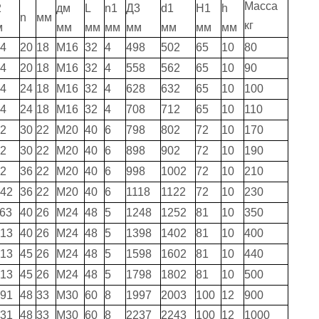
Масса
2
дм
L
n1
Д3
d1
Н1
h
n
мм
кг
м
мм
мм
мм
мм
мм
мм
мм
4
20
18
М16
32
4
498
502
65
10
80
4
20
18
М16
32
4
558
562
65
10
90
4
24
18
М16
32
4
628
632
65
10
100
4
24
18
М16
32
4
708
712
65
10
110
2
30
22
М20
40
6
798
802
72
10
170
2
30
22
М20
40
6
898
902
72
10
190
2
36
22
М20
40
6
998
1002
72
10
210
42
36
22
М20
40
6
1118
1122
72
10
230
63
40
26
М24
48
5
1248
1252
81
10
350
13
40
26
М24
48
5
1398
1402
81
10
400
13
45
26
М24
48
5
1598
1602
81
10
440
13
45
26
М24
48
5
1798
1802
81
10
500
91
48
33
М30
60
8
1997
2003
100
12
900
31
48
33
М30
60
8
2237
2243
100
12
1000