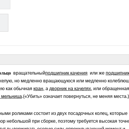
ольцо
вращательный
подшипник качения
или же
подшипни
желую, но медленно вращающуюся или медленно колеблю
 ​​​​как обычная
кран
, а
дворник на качелях
, или обращенная
 мельница
.(«Убить» означает повернуться, не меняя места.)
ыми роликами состоит из двух посадочных колец, которые
зор небольшой при сборке, поэтому требуется высокая точн
огут выдерживать осевую силу, опрокидывающий момент и