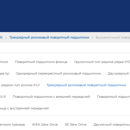
ИК
»
Трехрядный роликовый поворотный подшипник
»
Высокоточный повор
ипник
Поворотный подшипник фланца
Одиночный тип шарика рядка (HS
а (q)
Однорядный перекрестный роликовый подшипник
Двухрядный 
ядком тип ролика (HJ)
Трехрядный роликовый поворотный подшипник
(07)
Поворотный подшипник с внешней передачей
Поворотный подшип
льца с внутренней передачей
ечного трекера
WEA Slew Drive
SE Slew Drive
Двухосный поворотны