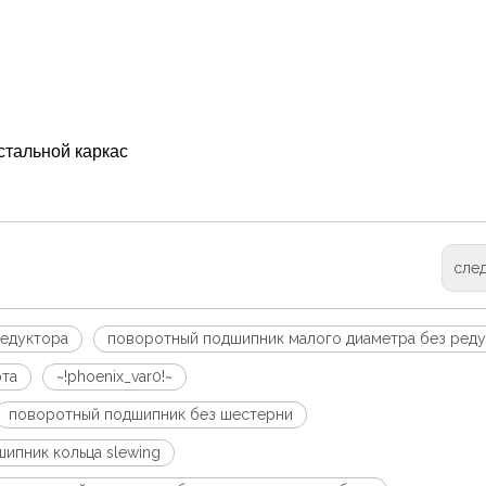
стальной каркас
сле
редуктора
поворотный подшипник малого диаметра без ред
ота
~!phoenix_var0!~
поворотный подшипник без шестерни
ипник кольца slewing