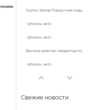
техники
Xuzhou Wanda Поворотный подшипник Тяжелая нагрузка Трехрядный роликовый ролик (серия 13) Без шестерни Поворотно-поворотный подшипник Спецификация
~!phoenix_var0!~
~!phoenix_var0!~
Высокое качество сепаратора поворотного подшипника для горнодобывающей промышленности
~!phoenix_var0!~
Свежие новости