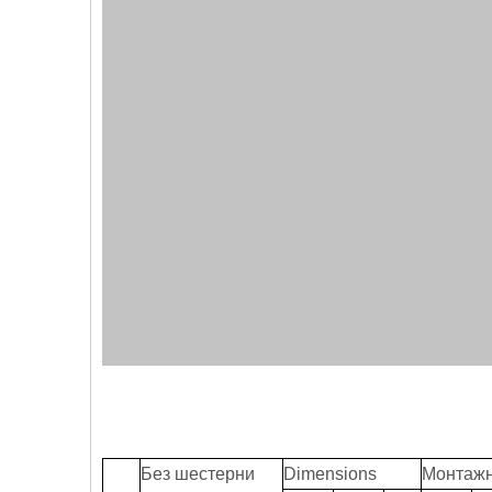
Без шестерни
Dimensions
Монтажн