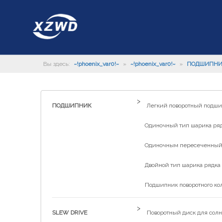
Вы здесь:
~!phoenix_var0!~
»
~!phoenix_var0!~
»
ПОДШИПН
>
ПОДШИПНИК
Легкий поворотный подш
Одиночный тип шарика рядк
Одиночным пересеченный р
Двойной тип шарика рядка 
Подшипник поворотного ко
>
SLEW DRIVE
Поворотный диск для солн