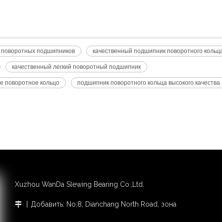
о поворотных подшипников
качественный подшипник поворотного кольц
качественный легкий поворотный подшипник
е поворотное кольцо
подшипник поворотного кольца высокого качества
Xuzhou WanDa Slewing Bearing Co.,Ltd.
丨Добавить: No.8, Dianchang North Road, зона
