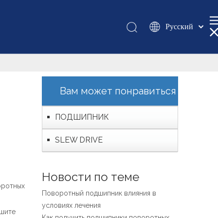
Pусский
Қазақша
românesc
Türk dili
Tiếng Việt
Вам может понравиться
한국어
日本語
ПОДШИПНИК
Italiano
SLEW DRIVE
Deutsch
Português
Español
Новости по теме
Français
оротных
Поворотный подшипник влияния в
العربية
условиях лечения
English
ешите
Как получить подшипники поворотных