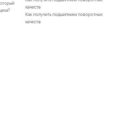
который
Español
качеств
цеха?
简体中文
Как получить подшипники поворотных
качеств