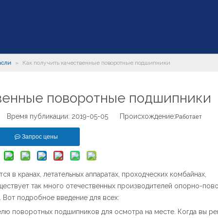
асли
»
Как получить качественные поворотные подшипники
твенные поворотные подшипники
 Время публикации: 2019-05-05 Происхождение:
Работает
Запрос цены
 в кранах, летательных аппаратах, проходческих комбайнах,
существует так много отечественных производителей опорно-пов
. Вот подробное введение для всех:
елю поворотных подшипников для осмотра на месте. Когда вы р