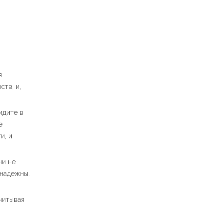
я
тв, и,
идите в
е
и, и
ни не
енадежны.
читывая