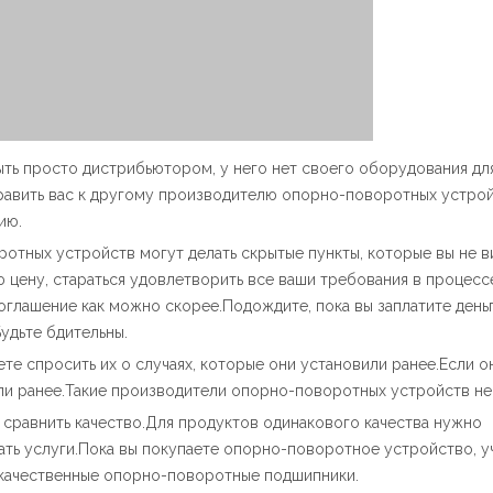
ыть просто дистрибьютором, у него нет своего оборудования дл
править вас к другому производителю опорно-поворотных устройс
ию.
тных устройств могут делать скрытые пункты, которые вы не в
 цену, стараться удовлетворить все ваши требования в процесс
оглашение как можно скорее.Подождите, пока вы заплатите деньг
удьте бдительны.
те спросить их о случаях, которые они установили ранее.Если о
дали ранее.Такие производители опорно-поворотных устройств н
 сравнить качество.Для продуктов одинакового качества нужно
ать услуги.Пока вы покупаете опорно-поворотное устройство, у
 качественные опорно-поворотные подшипники.