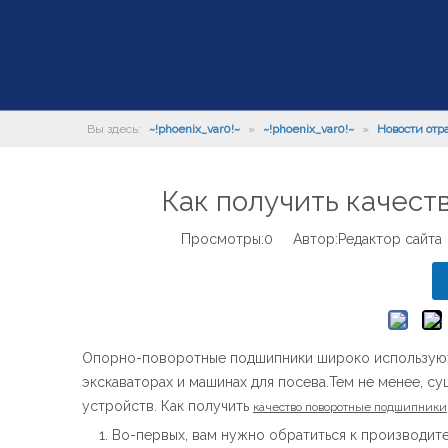
Вы здесь:
~!phoenix_var0!~
»
~!phoenix_var0!~
»
Новости отр
Как получить качес
Просмотры:
0
Автор:Pедактор сайта
Опорно-поворотные подшипники широко используются
экскаваторах и машинах для посева.Тем не менее, 
устройств. Как получить
качество
поворотные подшипники
Во-первых, вам нужно обратиться к производит