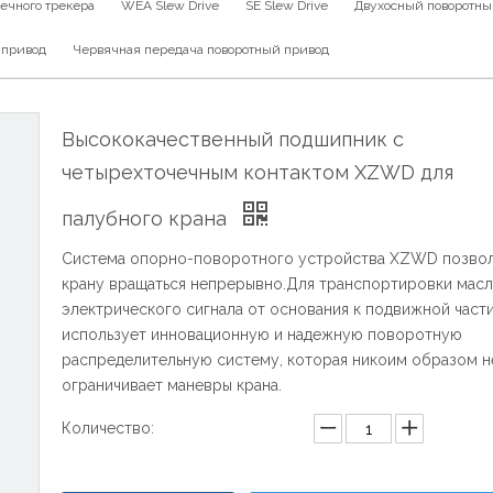
ечного трекера
WEA Slew Drive
SE Slew Drive
Двухосный поворотны
 привод
Червячная передача поворотный привод
Высококачественный подшипник с
четырехточечным контактом XZWD для
палубного крана
Система опорно-поворотного устройства XZWD позво
крану вращаться непрерывно.Для транспортировки масл
электрического сигнала от основания к подвижной час
использует инновационную и надежную поворотную
распределительную систему, которая никоим образом н
ограничивает маневры крана.
Количество: