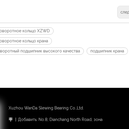
сле
оворотное кольцо XZWD
оворотное кольцо крана
воротный подшипник высокого качества
подшипник крана
Xuzhou WanDa Slewing Bearing Co.,Ltd.
丨Добавить: No.8, Dianchang North Road, зона
