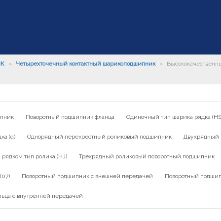
ИК
»
Четырехточечный контактный шарикоподшипник
»
Высококачественн
ипник
Поворотный подшипник фланца
Одиночный тип шарика рядка (HS
а (q)
Однорядный перекрестный роликовый подшипник
Двухрядный 
ядком тип ролика (HJ)
Трехрядный роликовый поворотный подшипник
(07)
Поворотный подшипник с внешней передачей
Поворотный подшип
льца с внутренней передачей