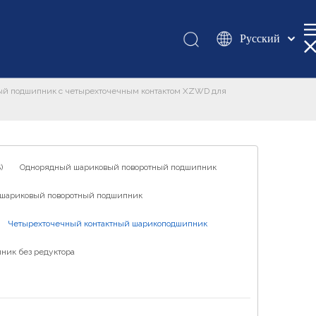
Pусский
Қазақша
românesc
ый подшипник с четырехточечным контактом XZWD для
Türk dili
Tiếng Việt
한국어
日本語
)
Однорядный шариковый поворотный подшипник
Italiano
шариковый поворотный подшипник
Deutsch
Четырехточечный контактный шарикоподшипник
Português
Español
ник без редуктора
Français
العربية
English