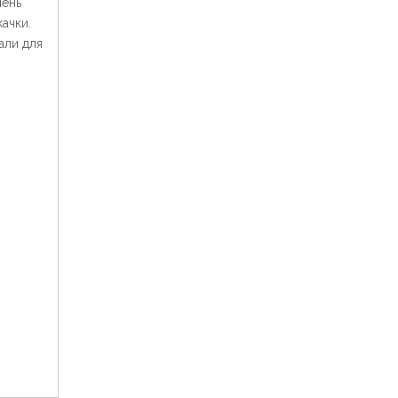
чень
качки.
али для