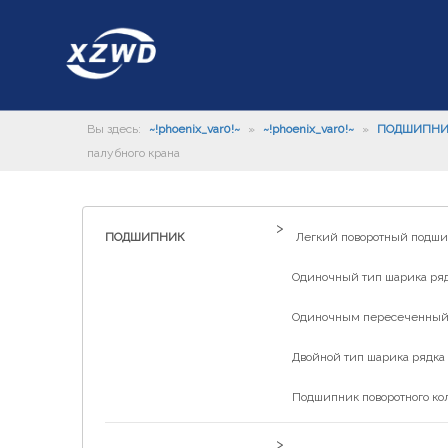
Вы здесь:
~!phoenix_var0!~
»
~!phoenix_var0!~
»
ПОДШИПН
палубного крана
>
ПОДШИПНИК
Легкий поворотный подш
Одиночный тип шарика рядк
Одиночным пересеченный р
Двойной тип шарика рядка 
Подшипник поворотного ко
>