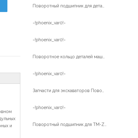
Поворотный подшипник для деталей машин EC210
~!phoenix_var0!~
~!phoenix_var0!~
Поворотное кольцо деталей машин
~!phoenix_var0!~
Запчасти для экскаваторов Поворотный подшипник экскаватора
~!phoenix_var0!~
овном
дульных
Поворотный подшипник для TM-Z300
рных и