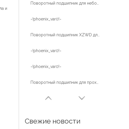
Поворотный подшипник для небольшого экскаватора
ла и
~!phoenix_var0!~
Поворотный подшипник XZWD для ветроэнергетической турбины
~!phoenix_var0!~
~!phoenix_var0!~
Поворотный подшипник для проходческой машины
Свежие новости