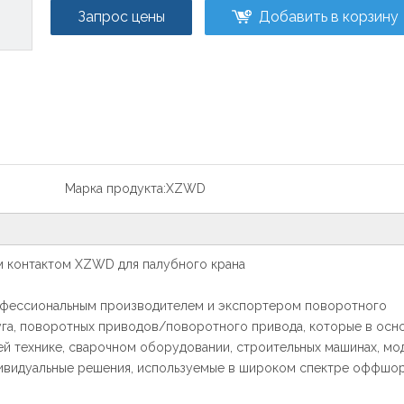
Запрос цены
Добавить в корзину
Марка продукта:
XZWD
м контактом XZWD для палубного крана
профессиональным производителем и экспортером поворотного
га, поворотных приводов/поворотного привода, которые в осн
й технике, сварочном оборудовании, строительных машинах, мо
дивидуальные решения, используемые в широком спектре оффшо