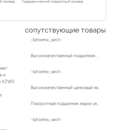
й привод
Гидравлический поворотный привод
Español
简体中文
сопутствующие товары
~!phoenix_var0!~
Высококачественный подшипник поворотного кольца с цинковым напылением для ветряных турбин из Китая
ляет
~!phoenix_var0!~
а и
ти XZWD
Высококачественный цинковый напыленный поворотный подшипник XZWD для ветроэнергетической турбины
е
Поворотный подшипник марки экскаватора
~!phoenix_var0!~