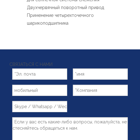
Español
Двухчервячный поворотный привод
简体中文
Применение четырехточечного
шарикоподшипника
СВЯЗАТЬСЯ С НАМИ