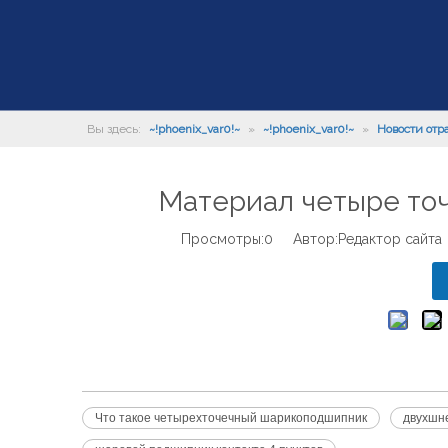
Вы здесь:
~!phoenix_var0!~
»
~!phoenix_var0!~
»
Новости отр
Материал четыре то
Просмотры:
0
Автор:Pедактор сайта
Что такое четырехточечный шарикоподшипник
двухшн