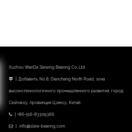
Xuzhou WanDa Slewing Bearing Co.,Ltd.
丨Добавить: No.8, Dianchang North Road, зона

высокотехнологичного промышленного развития, город
Сюйчжоу, провинция Цзянсу, Китай.
丨+86-516-83309366

丨 info@slew-bearing.com
