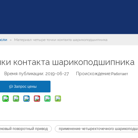
асли
»
Материал четыре точки контакта шарикоподшипника
чки контакта шарикоподшипника
 Время публикации: 2019-06-27 Происхождение:
Работает
Запрос цены
ековый поворотный привод
применение четырехточечного шарикоподш