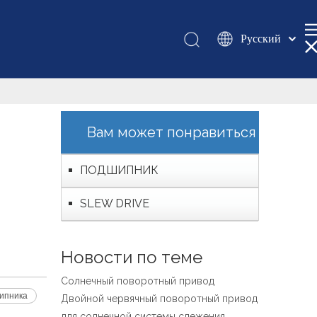
Pусский
Қазақша
românesc
Türk dili
Tiếng Việt
Вам может понравиться
한국어
日本語
ПОДШИПНИК
Italiano
SLEW DRIVE
Deutsch
Português
Español
Новости по теме
Français
Солнечный поворотный привод
العربية
ипника
Двойной червячный поворотный привод
English
для солнечной системы слежения