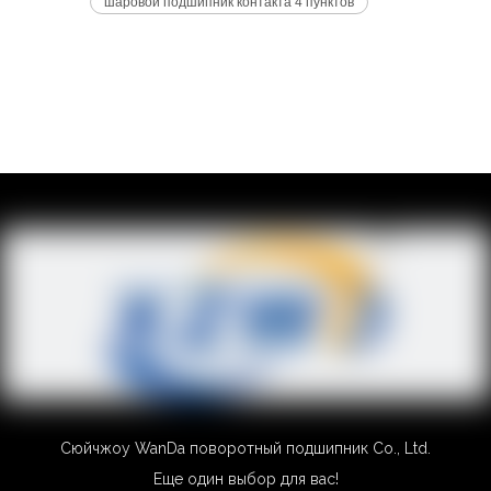
шаровой подшипник контакта 4 пунктов
Сюйчжоу WanDa поворотный подшипник Co., Ltd.
Еще один выбор для вас!