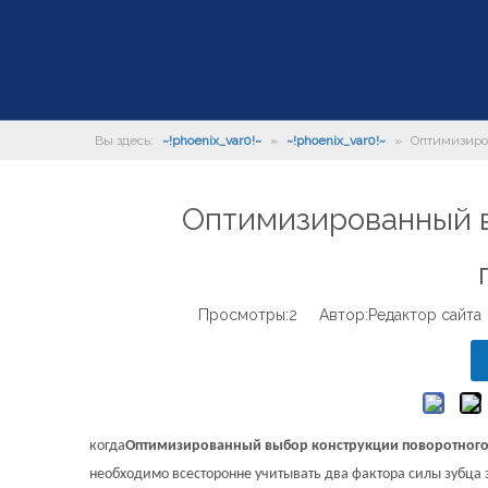
Вы здесь:
~!phoenix_var0!~
»
~!phoenix_var0!~
»
Оптимизиро
Оптимизированный в
Просмотры:
2
Автор:Pедактор сайта
когда
Оптимизированный выбор конструкции поворотног
необходимо всесторонне учитывать два фактора силы зубца 