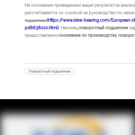
На основании приведенных выше результатов анализ
рассчитывается со ссылкой на руководство по мех
(Https://www.slew-bearing.com/European-sta
подшипника
pd6636010.html)
.
Наконец,
поворотный подшипник
пар
предоставленной
компания по производству поворо
Поворотный подшипник