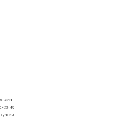
 формы
ложение
туации.