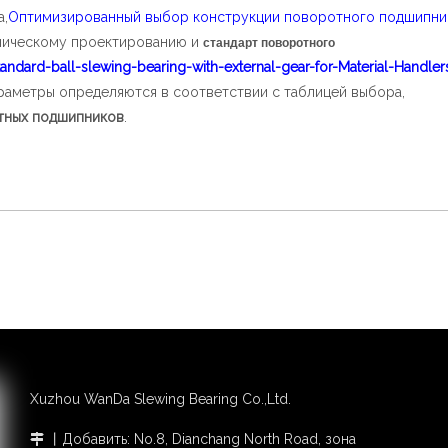
а,
Оптимизированный выбор конструкции поворотного подшипник
аническому проектированию и
стандарт поворотного
ndard-ball-slewing-bearing-with-external-gear-for-Material-Handler
аметры определяются в соответствии с таблицей выбора,
тных подшипников
.
Xuzhou WanDa Slewing Bearing Co.,Ltd.
丨Добавить: No.8, Dianchang North Road, зона
