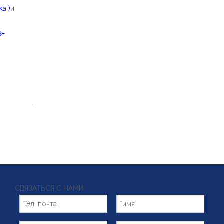
а )
и
s-
СВЯЗАТЬСЯ С НАМИ