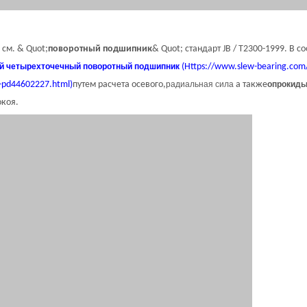
см. & Quot;
поворотный подшипник
& Quot; стандарт JB / T2300-1999. В с
й четырехточечный поворотный подшипник
(Https://www.slew-bearing.com
S-pd44602227.html)
путем расчета осевого,
радиальная сила
а также
опрокид
окоя.