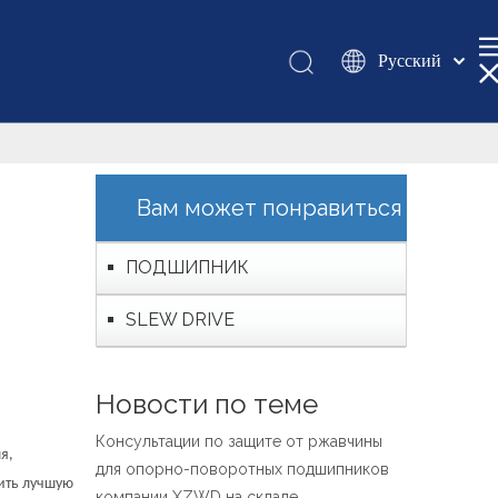
Pусский
Қазақша
românesc
Türk dili
Tiếng Việt
Вам может понравиться
한국어
日本語
ПОДШИПНИК
Italiano
SLEW DRIVE
Deutsch
Português
Español
Новости по теме
Français
Консультации по защите от ржавчины
العربية
я,
для опорно-поворотных подшипников
English
чить лучшую
компании XZWD на складе