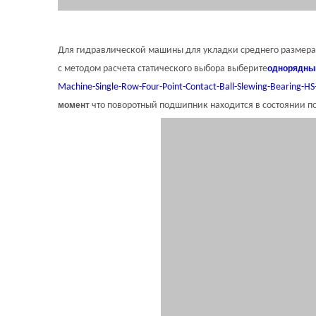
Для гидравлической машины для укладки среднего размера 
с методом расчета статического выбора выберите
однорядны
Machine-Single-Row-Four-Point-Contact-Ball-Slewing-Bearing-H
момент
что поворотный подшипник находится в состоянии п