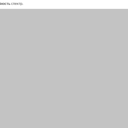
бность
спектр.