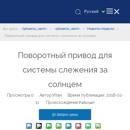
Pусский
Қазақша
Вы здесь:
~!phoenix_var0!~
»
~!phoenix_var0!~
»
românesc
Новости отрасли
»
Поворотный привод для системы слежения за солнцем
Türk dili
Tiếng Việt
Поворотный привод для
한국어
日本語
системы слежения за
Italiano
Deutsch
солнцем
Português
Просмотры:
0
Автор:Итан Время публикации: 2018-01-
Español
11 Происхождение:
Работает
Français
العربية
Запрос цены
English
Español