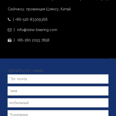
Сюйчжоу, провинция Цзянсу, Китай.
丨+86-516-83309366

丨 info@slew-bearing.com

丨 +86-180 2053 7858

СВЯЗАТЬСЯ С НАМИ