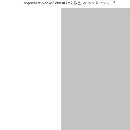
QQ 截图 20190802170538
аэрокосмической связи.