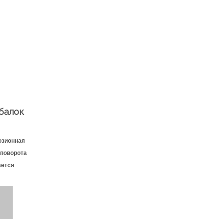
балок
озионная
 поворота
ается