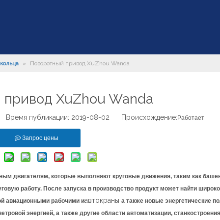
кольца
»
Поворотный привод XuZhou Wanda
 привод XuZhou Wanda
Время публикации: 2019-08-02 Происхождение:
Работает
Запрос цены
ным двигателям, которые выполняют круговые движения, таким как башен
овую работу. После запуска в производство продукт может найти широк
автокраны
ой авиационными рабочими и
а также новые энергетические по
тровой энергией, а также другие области автоматизации, станкостроения