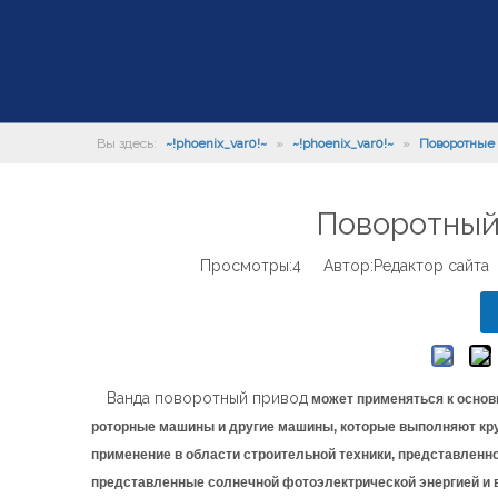
Вы здесь:
~!phoenix_var0!~
»
~!phoenix_var0!~
»
Поворотные 
Поворотный
Просмотры:
4
Автор:Pедактор сайта 
Ванда поворотный привод
может применяться к основ
роторные машины и другие машины, которые выполняют круг
применение в области строительной техники, представленн
представленные солнечной фотоэлектрической энергией и ве