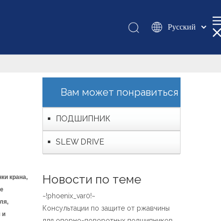
Pусский
Қазақша
românesc
Türk dili
Tiếng Việt
Вам может понравиться
한국어
日本語
ПОДШИПНИК
Italiano
SLEW DRIVE
Deutsch
Português
Español
Новости по теме
ки крана,
Français
ое
~!phoenix_var0!~
العربية
ля,
Консультации по защите от ржавчины
English
 и
для опорно-поворотных подшипников