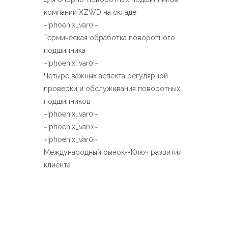
Español
компании XZWD на складе
简体中文
~!phoenix_var0!~
Термическая обработка поворотного
подшипника
~!phoenix_var0!~
Четыре важных аспекта регулярной
проверки и обслуживания поворотных
подшипников
~!phoenix_var0!~
~!phoenix_var0!~
~!phoenix_var0!~
Международный рынок--Ключ развития
клиента