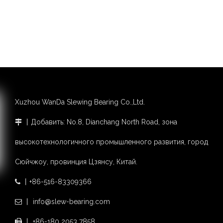
Xuzhou WanDa Slewing Bearing Co.,Ltd.
丨Добавить: No.8, Dianchang North Road, зона

высокотехнологичного промышленного развития, город
Сюйчжоу, провинция Цзянсу, Китай.
丨+86-516-83309366

丨 info@slew-bearing.com

丨 +86-180 2053 7858
