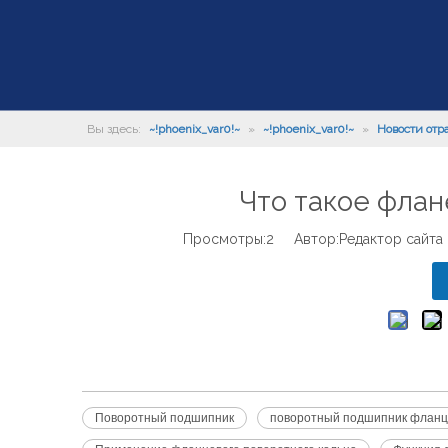
Вы здесь:
~!phoenix_var0!~
»
~!phoenix_var0!~
»
Новости отр
Что такое фла
Просмотры:
2
Автор:Pедактор сайта
Поворотный подшипник
поворотный подшипник флан