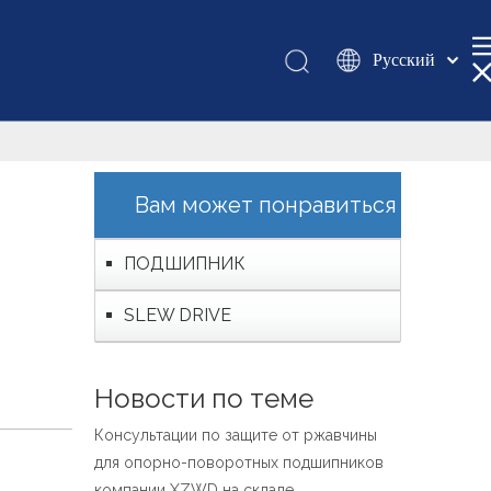
Pусский
Қазақша
românesc
Türk dili
Tiếng Việt
Вам может понравиться
한국어
日本語
ПОДШИПНИК
Italiano
SLEW DRIVE
Deutsch
Português
Español
Новости по теме
Français
Консультации по защите от ржавчины
العربية
для опорно-поворотных подшипников
English
компании XZWD на складе