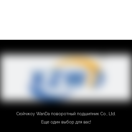
Сюйчжоу WanDa поворотный подшипник Co., Ltd.
Еще один выбор для вас!