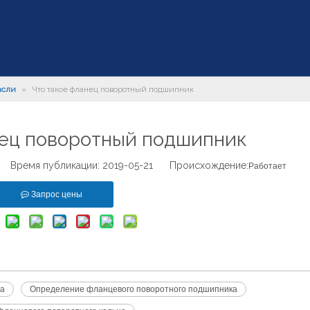
асли
»
Что такое фланец поворотный подшипник
нец поворотный подшипник
 Время публикации: 2019-05-21 Происхождение:
Работает
Запрос цены
ца
Определение фланцевого поворотного подшипника