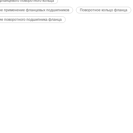
фланцевого поворотного кольца
ое применение фланцевых подшипников
Поворотное кольцо фланца
ие поворотного подшипника фланца