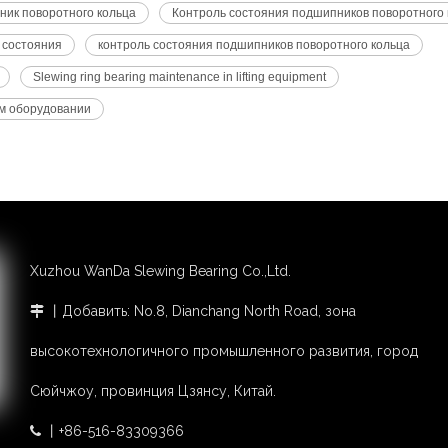
ик поворотного кольца
Контроль состояния подшипников поворотного 
 состояния
контроль состояния подшипников поворотного кольца
Slewing ring bearing maintenance in lifting equipment
м оборудовании
Xuzhou WanDa Slewing Bearing Co.,Ltd.
丨Добавить: No.8, Dianchang North Road, зона

высокотехнологичного промышленного развития, город
Сюйчжоу, провинция Цзянсу, Китай.
丨+86-516-83309366
