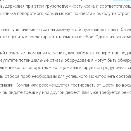
 выдерживая при этом грузоподъемность крана и соответствующ
шипника поворотного кольца может привести к выходу из строя,
чают увеличение затрат на замену и обслуживание вашего бизне
жете оценить и предотвратить возможные сбои. Одним из таких 
ый позволяет компании выяснить, как работают конкретные подш
зультате потенциальные отказы оборудования могут быть обнар
одшипников с поворотным кольцом анализируется продувочная с
ы отбора проб необходимы для успешного мониторинга состоян
 смазки. Компаниям рекомендуется тестировать от шести до вос
и вы видите трещину или другой дефект, вам уже требуется ремо