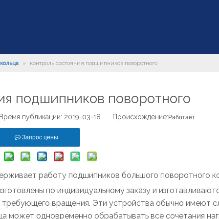
кольца
»
контроль состояния подшипников поворотного
ия подшипников поворотного
емя публикации: 2019-03-18 Происхождение:
Работает
Запрос цены
ерживает работу подшипников большого поворотного к
готовлены по индивидуальному заказу и изготавливаютс
, требующего вращения. Эти устройства обычно имеют 
ца может одновременно обрабатывать все сочетания наг