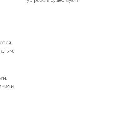
устройств существуют?
ются.
одным,
ги.
ния и,