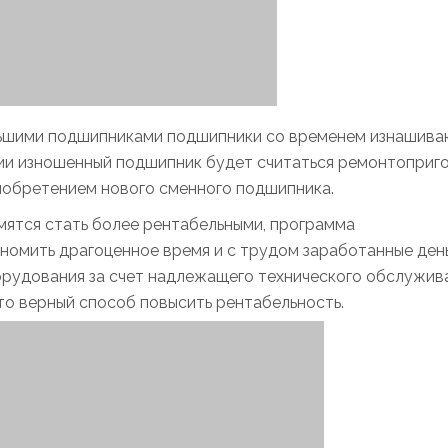
льшими подшипниками подшипники со временем изнашива
и изношенный подшипник будет считаться ремонтоприг
риобретением нового сменного подшипника.
ятся стать более рентабельными, программа
омить драгоценное время и с трудом заработанные день
удования за счет надлежащего технического обслужива
то верный способ повысить рентабельность.