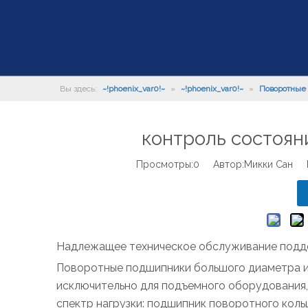
Вы здесь:
~!phoenix_var0!~
»
~!phoenix_var0!~
»
Поворотные 
контроль состоян
Просмотры:
0
Автор:Микки Сан Вр
Надлежащее техническое обслуживание подд
Поворотные подшипники большого диаметра из
исключительно для подъемного оборудования
спектр нагрузки: подшипник поворотного коль