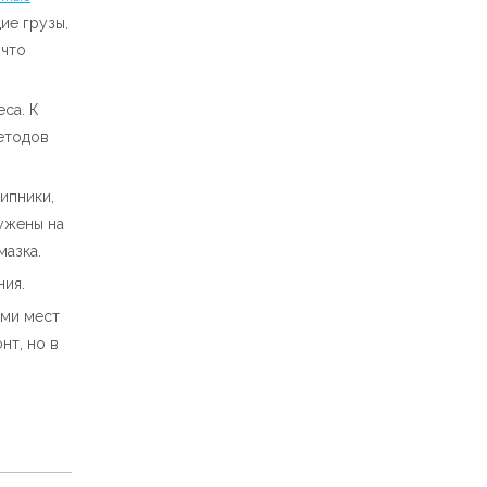
ие грузы,
 что
са. К
методов
ипники,
ужены на
мазка.
ия.
ьми мест
нт, но в