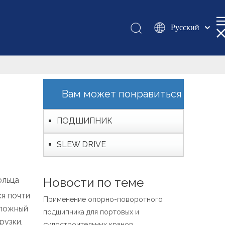
Pусский
Қазақша
românesc
Türk dili
Tiếng Việt
Вам может понравиться
한국어
日本語
ПОДШИПНИК
Italiano
SLEW DRIVE
Deutsch
Português
Español
ольца
Новости по теме
Français
я почти
Применение опорно-поворотного
العربية
сложный
подшипника для портовых и
English
рузки,
судостроительных кранов