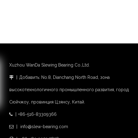
Xuzhou WanDa Slewing Bearing Co.,Ltd.
丨Добавить: No.8, Dianchang North Road, зона

высокотехнологичного промышленного развития, город
Сюйчжоу, провинция Цзянсу, Китай.
丨+86-516-83309366

丨 info@slew-bearing.com
