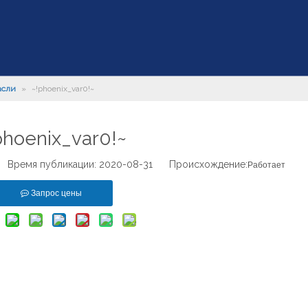
асли
»
~!phoenix_var0!~
phoenix_var0!~
Время публикации: 2020-08-31 Происхождение:
Работает
Запрос цены