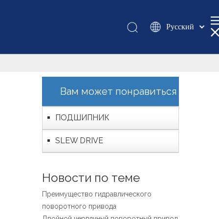
Pусский
Қазақша
românesc
Türk dili
Tiếng Việt
Вам может понравиться
한국어
日本語
ПОДШИПНИК
Italiano
SLEW DRIVE
Deutsch
Português
Español
Новости по теме
Français
Преимущество гидравлического
العربية
поворотного привода
English
Двойной червячный поворотный привод