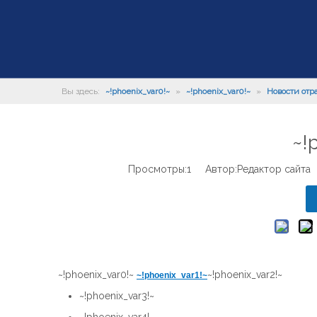
Вы здесь:
~!phoenix_var0!~
»
~!phoenix_var0!~
»
Новости отр
~!
Просмотры:
1
Автор:Pедактор сайта 
~!phoenix_var0!~
~!phoenix_var2!~
~!phoenix_var1!~
~!phoenix_var3!~