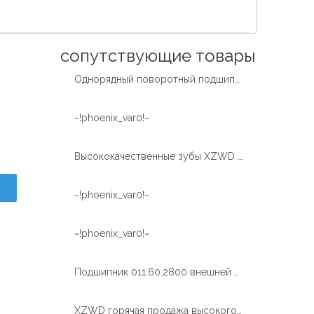
Español
简体中文
сопутствующие товары
Однорядный поворотный подшипник с внутренним закаленным зубом от экскаватора
~!phoenix_var0!~
Высококачественные зубы XZWD закаляют поворотный подшипник поворотного кольца для автокрана
~!phoenix_var0!~
~!phoenix_var0!~
Подшипник 011.60.2800 внешней шестерни шарика СЗВД одиночный большой поворотный
XZWD горячая продажа высокого качества поворотный подшипник поворотного круга для крана