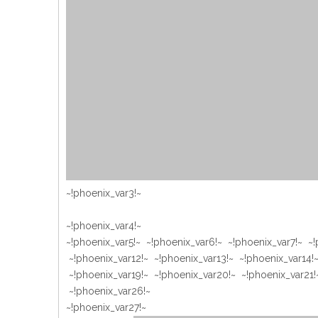
~!phoenix_var3!~
~!phoenix_var4!~
~!phoenix_var5!~ ~!phoenix_var6!~ ~!phoenix_var7!~ ~!
~!phoenix_var12!~ ~!phoenix_var13!~ ~!phoenix_var14!~
~!phoenix_var19!~ ~!phoenix_var20!~ ~!phoenix_var21!
~!phoenix_var26!~
~!phoenix_var27!~