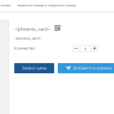
 привод
Червячная передача поворотный привод
~!phoenix_var0!~
~!phoenix_var0!~
Количество:
Запрос цены
Добавить в корзину