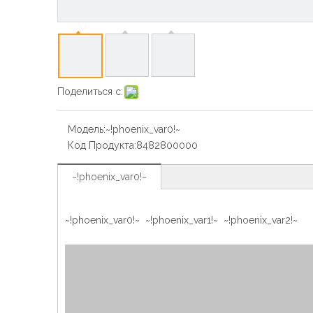
Поделиться с:
Модель:
~!phoenix_var0!~
Код Продукта:
8482800000
~!phoenix_var0!~
~!phoenix_var0!~ ~!phoenix_var1!~ ~!phoenix_var2!~