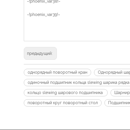
~!phoenix_var38!~
~!phoenix_var39!~
предыдущий:
однорядный поворотный кран
Однорядный шар
одиночный подшипник кольца slewing шарика рядка
кольцо slewing шарового подшипника
Шарнир
поворотный круг поворотный стол
Подшипник