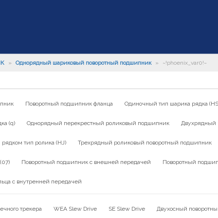
ИК
»
Однорядный шариковый поворотный подшипник
»
~!phoenix_var0!~
ипник
Поворотный подшипник фланца
Одиночный тип шарика рядка (HS
а (q)
Однорядный перекрестный роликовый подшипник
Двухрядный 
ядком тип ролика (HJ)
Трехрядный роликовый поворотный подшипник
(07)
Поворотный подшипник с внешней передачей
Поворотный подшип
льца с внутренней передачей
ечного трекера
WEA Slew Drive
SE Slew Drive
Двухосный поворотны