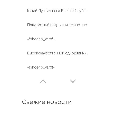
Китай Лучшая цена Внешний зубчатый шариковый кран Используйте подшипник поворотного кольца крана
Поворотный подшипник с внешней зубчатой ​​​​передачей с закалкой зубов для воздушной рабочей платформы
~!phoenix_var0!~
Высококачественный однорядный шарикоподшипник с термической обработкой дорожки качения
~!phoenix_var0!~
Свежие новости