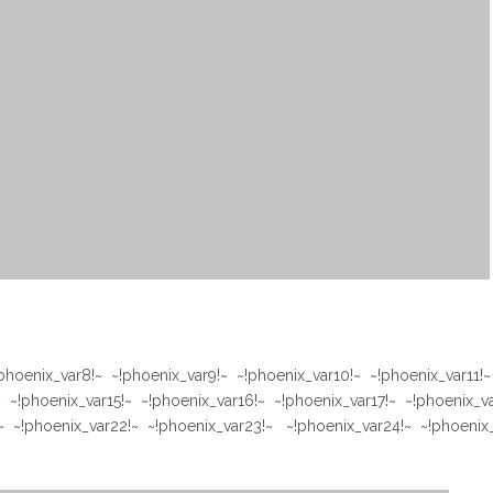
phoenix_var8!~ ~!phoenix_var9!~ ~!phoenix_var10!~ ~!phoenix_var11!~
 ~!phoenix_var15!~ ~!phoenix_var16!~ ~!phoenix_var17!~ ~!phoenix_va
~ ~!phoenix_var22!~ ~!phoenix_var23!~ ~!phoenix_var24!~ ~!phoenix_