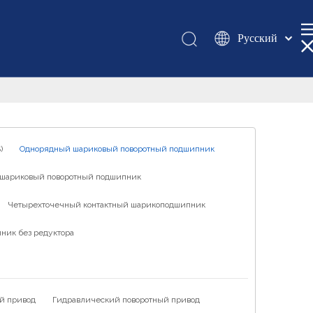
Pусский
Қазақша
românesc
Türk dili
Tiếng Việt
한국어
)
Однорядный шариковый поворотный подшипник
日本語
шариковый поворотный подшипник
Italiano
Deutsch
Четырехточечный контактный шарикоподшипник
Português
ник без редуктора
Español
Français
العربية
й привод
Гидравлический поворотный привод
English