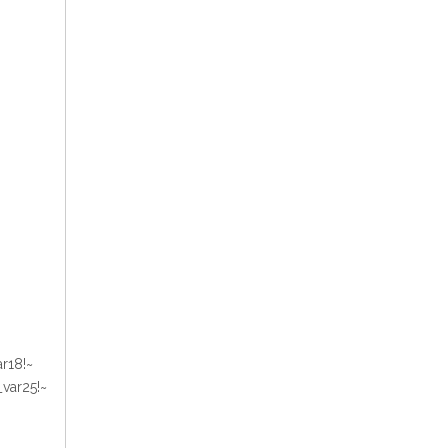
r18!~
var25!~