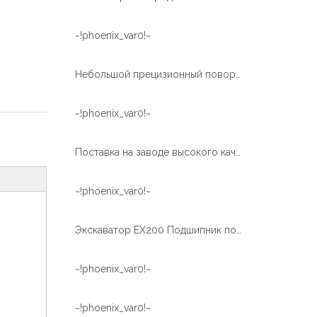
~!phoenix_var0!~
Небольшой прецизионный поворотный подшипник с винтовой передачей для медицинского оборудования
~!phoenix_var0!~
Поставка на заводе высокого качества поворотный подшипник поворотного круга для TM-Z300
~!phoenix_var0!~
Экскаватор EX200 Подшипник поворотного кольца для термообработки внутренней шестерни
~!phoenix_var0!~
~!phoenix_var0!~