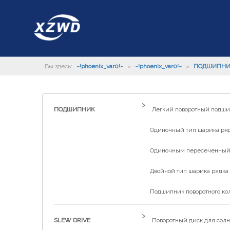
Вы здесь:
~!phoenix_var0!~
»
~!phoenix_var0!~
»
ПОДШИПН
>
ПОДШИПНИК
Легкий поворотный подш
Одиночный тип шарика рядк
Одиночным пересеченный р
Двойной тип шарика рядка 
Подшипник поворотного ко
>
SLEW DRIVE
Поворотный диск для солн