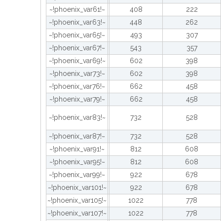
~!phoenix_var61!~
408
222
~!phoenix_var63!~
448
262
~!phoenix_var65!~
493
307
~!phoenix_var67!~
543
357
~!phoenix_var69!~
602
398
~!phoenix_var73!~
602
398
~!phoenix_var76!~
662
458
~!phoenix_var79!~
662
458
~!phoenix_var83!~
732
528
~!phoenix_var87!~
732
528
~!phoenix_var91!~
812
608
~!phoenix_var95!~
812
608
~!phoenix_var99!~
922
678
~!phoenix_var101!~
922
678
~!phoenix_var105!~
1022
778
~!phoenix_var107!~
1022
778