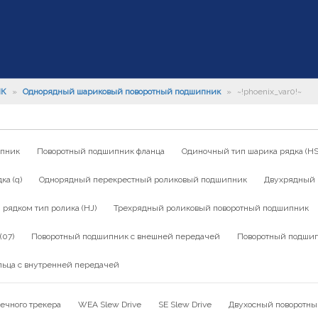
ИК
»
Однорядный шариковый поворотный подшипник
»
~!phoenix_var0!~
ипник
Поворотный подшипник фланца
Одиночный тип шарика рядка (HS
а (q)
Однорядный перекрестный роликовый подшипник
Двухрядный 
ядком тип ролика (HJ)
Трехрядный роликовый поворотный подшипник
(07)
Поворотный подшипник с внешней передачей
Поворотный подшип
льца с внутренней передачей
ечного трекера
WEA Slew Drive
SE Slew Drive
Двухосный поворотны