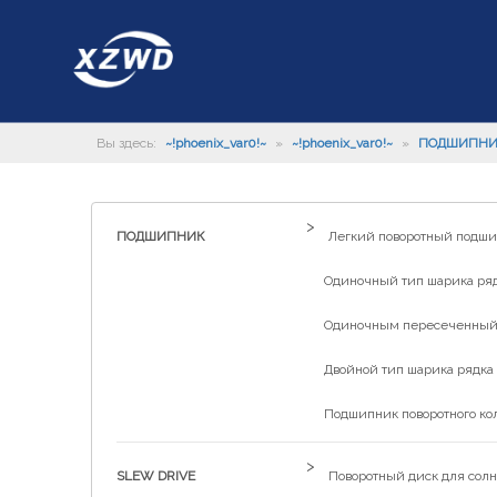
Вы здесь:
~!phoenix_var0!~
»
~!phoenix_var0!~
»
ПОДШИПН
>
ПОДШИПНИК
Легкий поворотный подш
Одиночный тип шарика рядк
Одиночным пересеченный р
Двойной тип шарика рядка 
Подшипник поворотного ко
>
SLEW DRIVE
Поворотный диск для солн