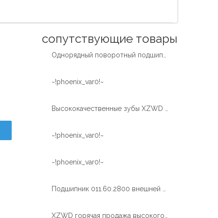
Español
简体中文
сопутствующие товары
Однорядный поворотный подшипник с внутренним закаленным зубом от экскаватора
~!phoenix_var0!~
Высококачественные зубы XZWD закаляют поворотный подшипник поворотного кольца для автокрана
~!phoenix_var0!~
~!phoenix_var0!~
Подшипник 011.60.2800 внешней шестерни шарика СЗВД одиночный большой поворотный
XZWD горячая продажа высокого качества поворотный подшипник поворотного круга для крана