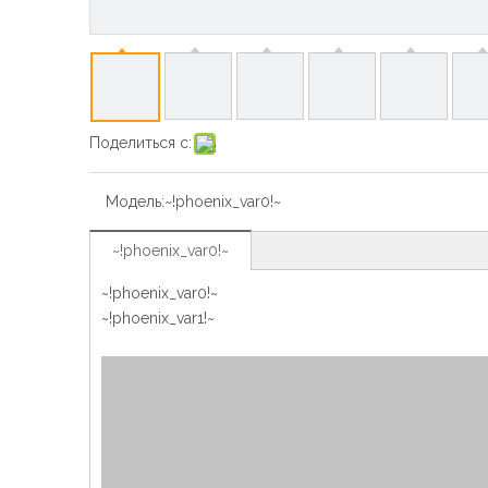
Поделиться с:
Модель:
~!phoenix_var0!~
~!phoenix_var0!~
~!phoenix_var0!~
~!phoenix_var1!~