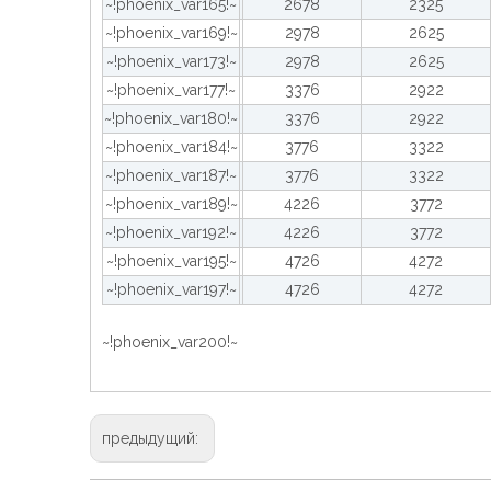
~!phoenix_var165!~
2678
2325
~!phoenix_var169!~
2978
2625
~!phoenix_var173!~
2978
2625
~!phoenix_var177!~
3376
2922
~!phoenix_var180!~
3376
2922
~!phoenix_var184!~
3776
3322
~!phoenix_var187!~
3776
3322
~!phoenix_var189!~
4226
3772
~!phoenix_var192!~
4226
3772
~!phoenix_var195!~
4726
4272
~!phoenix_var197!~
4726
4272
~!phoenix_var200!~
предыдущий: