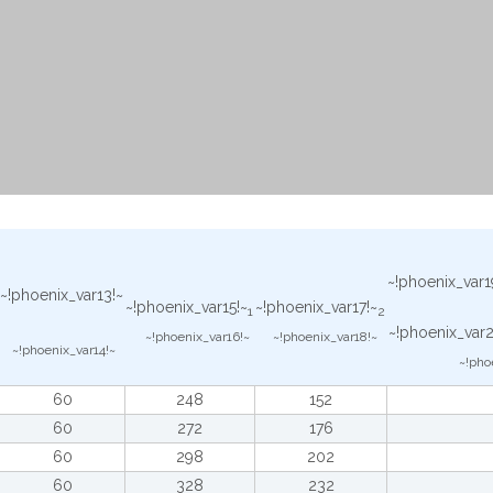
~!phoenix_var1
~!phoenix_var13!~
~!phoenix_var15!~
~!phoenix_var17!~
1
2
~!phoenix_var2
~!phoenix_var16!~
~!phoenix_var18!~
~!phoenix_var14!~
~!pho
60
248
152
60
272
176
60
298
202
60
328
232