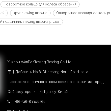
Поворотное кольцо для колеса обозрения
чей
круг slewing шарика
Однорядное шарнирное кольцо
й подшипник slewing шарика рядка
Xuzhou WanDa Slewing Bearing Co.,Ltd.
丨Добавить: No.8, Dianchang North Road, зона

высокотехнологичного промышленного развития, город
Сюйчжоу, провинция Цзянсу, Китай.
丨+86-516-83309366
