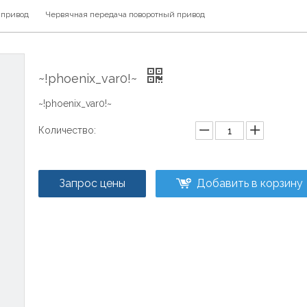
 привод
Червячная передача поворотный привод
~!phoenix_var0!~
~!phoenix_var0!~
Количество:
Запрос цены
Добавить в корзину