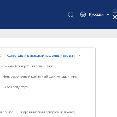
Pусский
Қазақша
românesc
Türk dili
Tiếng Việt
한국어
)
Однорядный шариковый поворотный подшипник
日本語
шариковый поворотный подшипник
Italiano
Deutsch
Четырехточечный контактный шарикоподшипник
Português
ник без редуктора
Español
Français
العربية
й привод
Гидравлический поворотный привод
English