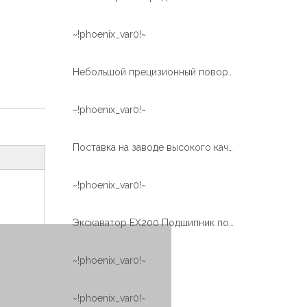
~!phoenix_var0!~
Небольшой прецизионный поворотный подшипник с винтовой передачей для медицинского оборудования
~!phoenix_var0!~
Поставка на заводе высокого качества поворотный подшипник поворотного круга для TM-Z300
~!phoenix_var0!~
Экскаватор EX200 Подшипник поворотного кольца для термообработки внутренней шестерни
~!phoenix_var0!~
~!phoenix_var0!~