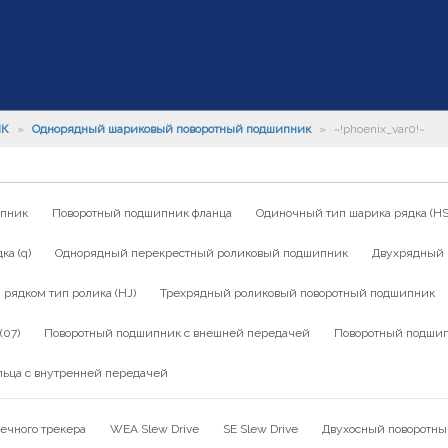
ИК
»
Однорядный шариковый поворотный подшипник
»
~!phoenix_var0!~
ипник
Поворотный подшипник фланца
Одиночный тип шарика рядка (HS
а (q)
Однорядный перекрестный роликовый подшипник
Двухрядный 
ядком тип ролика (HJ)
Трехрядный роликовый поворотный подшипник
(07)
Поворотный подшипник с внешней передачей
Поворотный подшип
льца с внутренней передачей
ечного трекера
WEA Slew Drive
SE Slew Drive
Двухосный поворотны