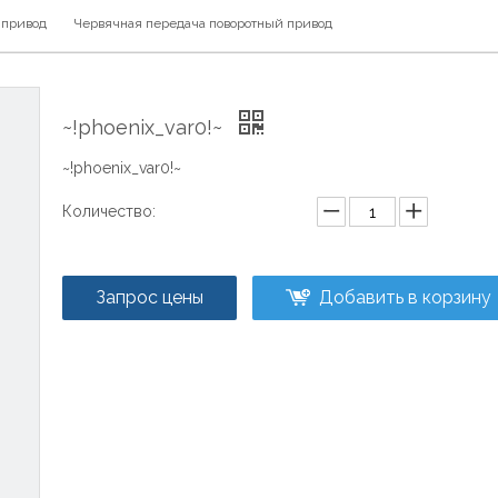
 привод
Червячная передача поворотный привод
~!phoenix_var0!~
~!phoenix_var0!~
Количество:
Запрос цены
Добавить в корзину