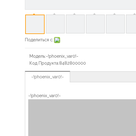
Поделиться с:
Модель:
~!phoenix_var0!~
Код Продукта:
8482800000
~!phoenix_var0!~
~!phoenix_var0!~