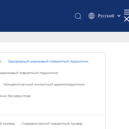
Pусский
Қазақша
românesc
Türk dili
Tiếng Việt
한국어
)
Однорядный шариковый поворотный подшипник
日本語
шариковый поворотный подшипник
Italiano
Deutsch
Четырехточечный контактный шарикоподшипник
Português
ник без редуктора
Español
Français
العربية
й привод
Гидравлический поворотный привод
English