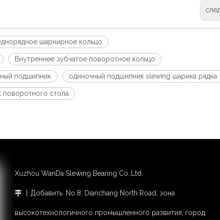
сле
днорядное шарнирное кольцо
Внутреннее зубчатое поворотное кольцо
ный подшипник
одиночный подшипник slewing шарика рядка
 поворотного стола
Xuzhou WanDa Slewing Bearing Co.,Ltd.
丨Добавить: No.8, Dianchang North Road, зона

высокотехнологичного промышленного развития, город