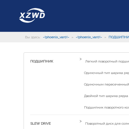
Вы здесь:
~!phoenix_var0!~
»
~!phoenix_var0!~
»
ПОДШИПН
>
ПОДШИПНИК
Легкий поворотный подш
Одиночный тип шарика рядк
Одиночным пересеченный р
Двойной тип шарика рядка 
Подшипник поворотного ко
>
SLEW DRIVE
Поворотный диск для солн