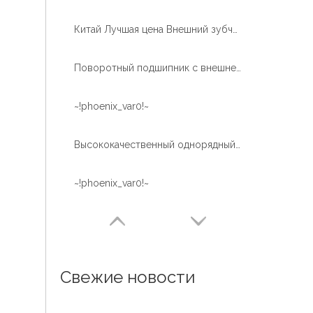
Китай Лучшая цена Внешний зубчатый шариковый кран Используйте подшипник поворотного кольца крана
Поворотный подшипник с внешней зубчатой ​​​​передачей с закалкой зубов для воздушной рабочей платформы
~!phoenix_var0!~
Высококачественный однорядный шарикоподшипник с термической обработкой дорожки качения
~!phoenix_var0!~
Свежие новости