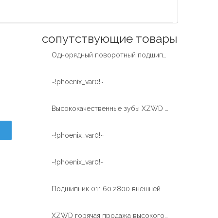
Español
简体中文
сопутствующие товары
Однорядный поворотный подшипник с внутренним закаленным зубом от экскаватора
~!phoenix_var0!~
Высококачественные зубы XZWD закаляют поворотный подшипник поворотного кольца для автокрана
~!phoenix_var0!~
~!phoenix_var0!~
Подшипник 011.60.2800 внешней шестерни шарика СЗВД одиночный большой поворотный
XZWD горячая продажа высокого качества поворотный подшипник поворотного круга для крана