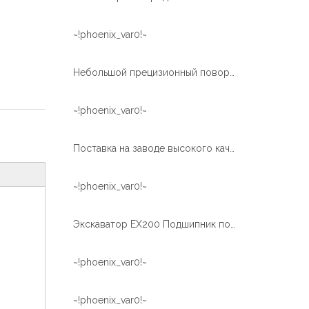
~!phoenix_var0!~
Небольшой прецизионный поворотный подшипник с винтовой передачей для медицинского оборудования
~!phoenix_var0!~
Поставка на заводе высокого качества поворотный подшипник поворотного круга для TM-Z300
~!phoenix_var0!~
Экскаватор EX200 Подшипник поворотного кольца для термообработки внутренней шестерни
~!phoenix_var0!~
~!phoenix_var0!~