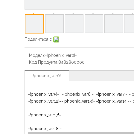
Поделиться с:
Модель:
~!phoenix_var0!~
Код Продукта:
8482800000
~!phoenix_var0!~
~!phoenix_var5!~ ~!phoenix_var6!~ ~!phoenix_var7!~
~!
~!phoenix_var12!~
~!phoenix_var13!~
~!phoenix_var14!~
~!
~!phoenix_var17!~
~!phoenix_var18!~