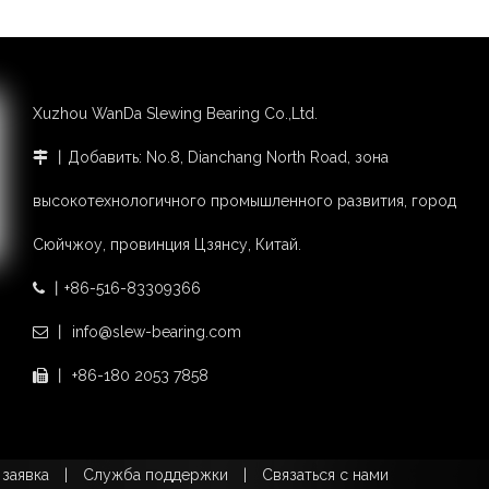
Xuzhou WanDa Slewing Bearing Co.,Ltd.
丨Добавить: No.8, Dianchang North Road, зона

высокотехнологичного промышленного развития, город
Сюйчжоу, провинция Цзянсу, Китай.
丨+86-516-83309366

丨 info@slew-bearing.com

丨 +86-180 2053 7858

заявка
|
Служба поддержки
|
Связаться с нами