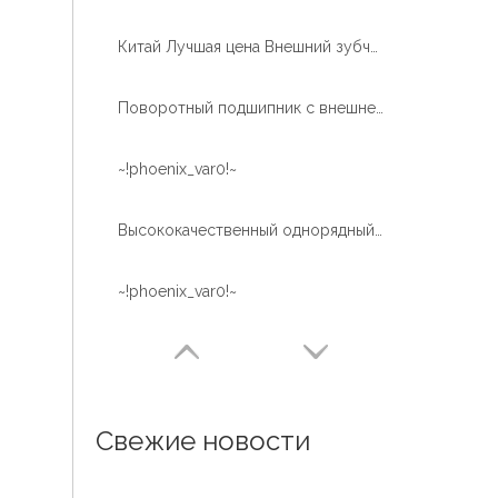
Китай Лучшая цена Внешний зубчатый шариковый кран Используйте подшипник поворотного кольца крана
Поворотный подшипник с внешней зубчатой ​​​​передачей с закалкой зубов для воздушной рабочей платформы
~!phoenix_var0!~
Высококачественный однорядный шарикоподшипник с термической обработкой дорожки качения
~!phoenix_var0!~
Свежие новости