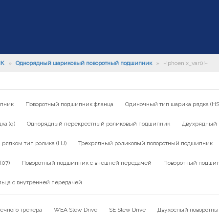
ИК
»
Однорядный шариковый поворотный подшипник
»
~!phoenix_var0!~
ипник
Поворотный подшипник фланца
Одиночный тип шарика рядка (HS
а (q)
Однорядный перекрестный роликовый подшипник
Двухрядный 
ядком тип ролика (HJ)
Трехрядный роликовый поворотный подшипник
(07)
Поворотный подшипник с внешней передачей
Поворотный подшип
льца с внутренней передачей
ечного трекера
WEA Slew Drive
SE Slew Drive
Двухосный поворотны