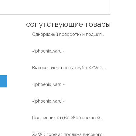
Español
简体中文
сопутствующие товары
Однорядный поворотный подшипник с внутренним закаленным зубом от экскаватора
~!phoenix_var0!~
Высококачественные зубы XZWD закаляют поворотный подшипник поворотного кольца для автокрана
~!phoenix_var0!~
~!phoenix_var0!~
Подшипник 011.60.2800 внешней шестерни шарика СЗВД одиночный большой поворотный
XZWD горячая продажа высокого качества поворотный подшипник поворотного круга для крана