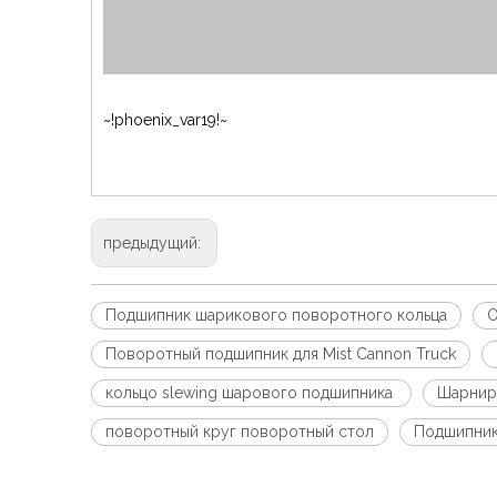
~!phoenix_var19!~
предыдущий:
Подшипник шарикового поворотного кольца
О
Поворотный подшипник для Mist Cannon Truck
кольцо slewing шарового подшипника
Шарнир
поворотный круг поворотный стол
Подшипник