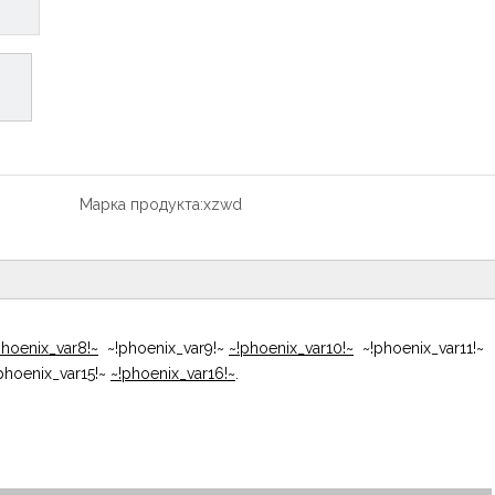
Марка продукта:
xzwd
phoenix_var8!~
~!phoenix_var9!~
~!phoenix_var10!~
~!phoenix_var11!~
phoenix_var15!~
~!phoenix_var16!~
.