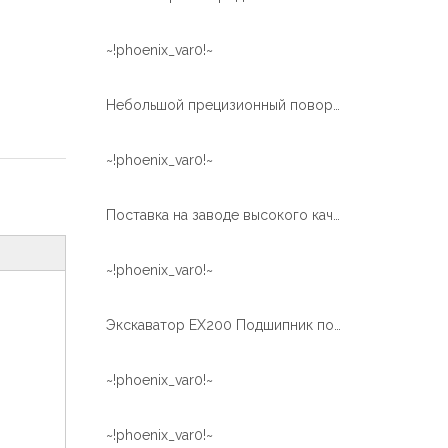
~!phoenix_var0!~
Небольшой прецизионный поворотный подшипник с винтовой передачей для медицинского оборудования
~!phoenix_var0!~
Поставка на заводе высокого качества поворотный подшипник поворотного круга для TM-Z300
~!phoenix_var0!~
Экскаватор EX200 Подшипник поворотного кольца для термообработки внутренней шестерни
~!phoenix_var0!~
~!phoenix_var0!~