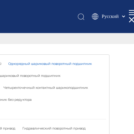
Pусский
Қазақша
românesc
Türk dili
Tiếng Việt
한국어
)
Однорядный шариковый поворотный подшипник
日本語
шариковый поворотный подшипник
Italiano
Deutsch
Четырехточечный контактный шарикоподшипник
Português
ник без редуктора
Español
Français
العربية
й привод
Гидравлический поворотный привод
English