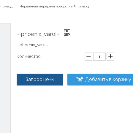
 привод
Червячная передача поворотный привод
~!phoenix_var0!~
~!phoenix_var0!~
Количество:
Запрос цены
Добавить в корзину