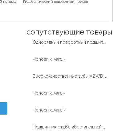
й привод
Гидравлический поворотный привод
Español
简体中文
сопутствующие товары
Однорядный поворотный подшипник с внутренним закаленным зубом от экскаватора
~!phoenix_var0!~
Высококачественные зубы XZWD закаляют поворотный подшипник поворотного кольца для автокрана
~!phoenix_var0!~
~!phoenix_var0!~
Подшипник 011.60.2800 внешней шестерни шарика СЗВД одиночный большой поворотный