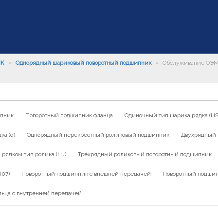
ИК
»
Однорядный шариковый поворотный подшипник
»
Обслуживание ОЭМ к
ипник
Поворотный подшипник фланца
Одиночный тип шарика рядка (HS
а (q)
Однорядный перекрестный роликовый подшипник
Двухрядный 
ядком тип ролика (HJ)
Трехрядный роликовый поворотный подшипник
(07)
Поворотный подшипник с внешней передачей
Поворотный подшип
льца с внутренней передачей