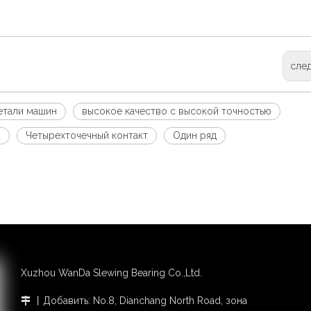
сле
етали машин
высокое качество с высокой точностью
а
Четырехточечный контакт
Один ряд
Xuzhou WanDa Slewing Bearing Co.,Ltd.
丨Добавить: No.8, Dianchang North Road, зона
