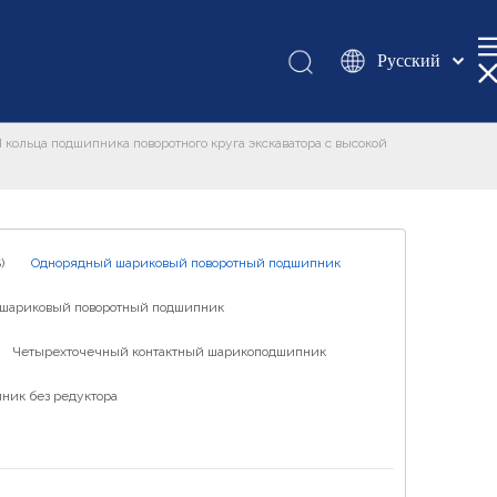
Pусский
Қазақша
românesc
ольца подшипника поворотного круга экскаватора с высокой
Türk dili
Tiếng Việt
한국어
日本語
)
Однорядный шариковый поворотный подшипник
Italiano
шариковый поворотный подшипник
Deutsch
Четырехточечный контактный шарикоподшипник
Português
Español
ник без редуктора
Français
العربية
English