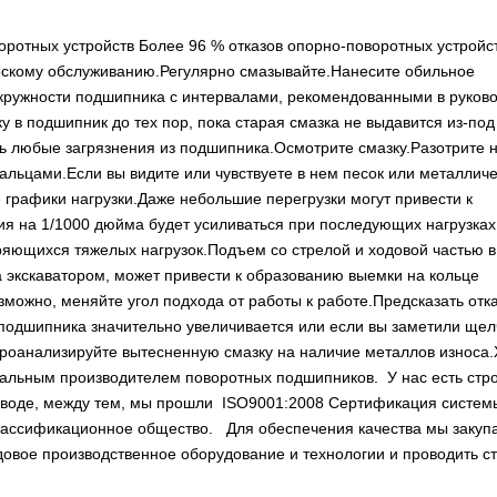
оротных устройств Более 96 % отказов опорно-поворотных устройс
ескому обслуживанию.Регулярно смазывайте.Нанесите обильное
окружности подшипника с интервалами, рекомендованными в руков
у в подшипник до тех пор, пока старая смазка не выдавится из-под
ь любые загрязнения из подшипника.Осмотрите смазку.Разотрите 
льцами.Если вы видите или чувствуете в нем песок или металлич
 графики нагрузки.Даже небольшие перегрузки могут привести к
я на 1/1000 дюйма будет усиливаться при последующих нагрузках
оряющихся тяжелых нагрузок.Подъем со стрелой и ходовой частью 
 экскаватором, может привести к образованию выемки на кольце
можно, меняйте угол подхода от работы к работе.Предсказать отка
подшипника значительно увеличивается или если вы заметили щел
 проанализируйте вытесненную смазку на наличие металлов износа
ональным производителем поворотных подшипников. У нас есть стр
заводе, между тем, мы прошли ISO9001:2008 Сертификация систем
классификационное общество. Для обеспечения качества мы закуп
довое производственное оборудование и технологии и проводить с