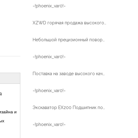
~!phoenix_var0!~
XZWD горячая продажа высокого качества поворотный подшипник поворотного круга для крана
Небольшой прецизионный поворотный подшипник с винтовой передачей для медицинского оборудования
~!phoenix_var0!~
Поставка на заводе высокого качества поворотный подшипник поворотного круга для TM-Z300
~!phoenix_var0!~
й
Экскаватор EX200 Подшипник поворотного кольца для термообработки внутренней шестерни
изайна и
ых
~!phoenix_var0!~