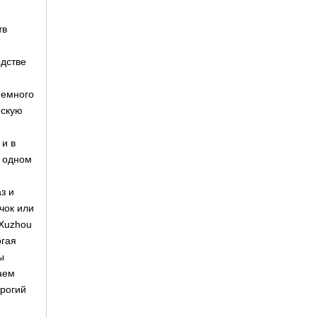
тв
одстве
немного
ескую
 и в
в одном
з и
чок или
.Xuzhou
огая
ы
аем
трогий