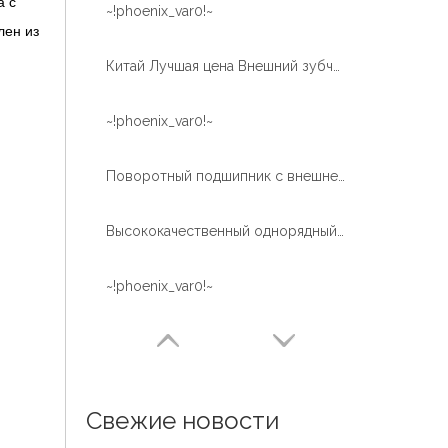
а с
~!phoenix_var0!~
лен из
Китай Лучшая цена Внешний зубчатый шариковый кран Используйте подшипник поворотного кольца крана
~!phoenix_var0!~
Поворотный подшипник с внешней зубчатой ​​​​передачей с закалкой зубов для воздушной рабочей платформы
Высококачественный однорядный шарикоподшипник с термической обработкой дорожки качения
~!phoenix_var0!~
Свежие новости