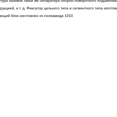
ктура базовой такой же сепаратора опорно-поворотного подшипник
кцией, и т. д. Фиксатор цельного типа и сегментного типа изготов
ющий блок изготовлен из полиамида 1010.