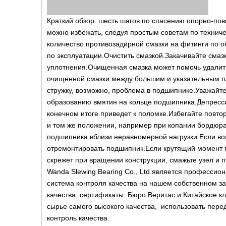
Краткий обзор: шесть шагов по спасению опорно-пов
можно избежать, следуя простым советам по технич
количество противозадирной смазки на фитинги по 
по эксплуатации.Очистить смазкой.Закачивайте смазк
уплотнения.Очищенная смазка может помочь удалит
очищенной смазки между большим и указательным па
стружку, возможно, проблема в подшипнике.Уважайте
образованию вмятин на кольце подшипника.Депресси
конечном итоге приведет к поломке.Избегайте повт
и том же положении, например при копании бордюра
подшипника вблизи неравномерной нагрузки.Если воз
отремонтировать подшипник.Если крутящий момент 
скрежет при вращении конструкции, смажьте узел и
Wanda Slewing Bearing Co., Ltd.является професси
система контроля качества на нашем собственном 
качества, сертификаты Бюро Веритас и Китайское 
сырье самого высокого качества, использовать пере
контроль качества.