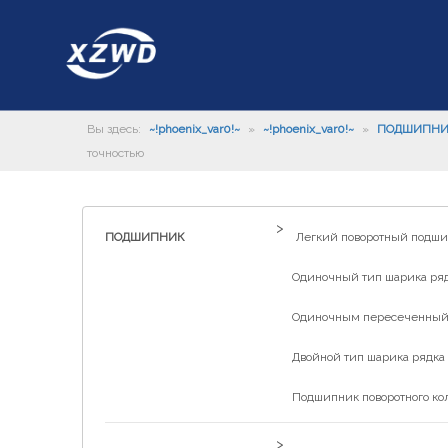
Вы здесь:
~!phoenix_var0!~
»
~!phoenix_var0!~
»
ПОДШИПН
точностью
>
ПОДШИПНИК
Легкий поворотный подш
Одиночный тип шарика рядк
Одиночным пересеченный р
Двойной тип шарика рядка 
Подшипник поворотного ко
>