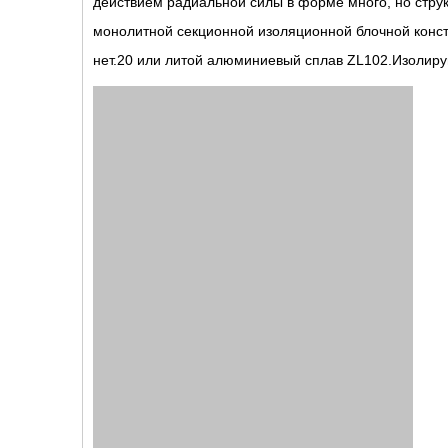
действием радиальной силы в форме много, но стру
монолитной секционной изоляционной блочной констру
нет.20 или литой алюминиевый сплав ZL102.Изолиру