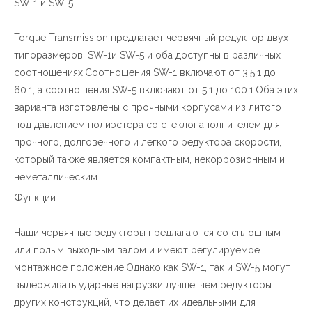
SW-1 и SW-5
Torque Transmission предлагает червячный редуктор двух
типоразмеров:
SW-1
и
SW-5
и оба доступны в различных
соотношениях.Соотношения SW-1 включают от 3,5:1 до
60:1, а соотношения SW-5 включают от 5:1 до 100:1.Оба этих
варианта изготовлены с прочными корпусами из литого
под давлением полиэстера со стеклонаполнителем для
прочного, долговечного и легкого редуктора скорости,
который также является компактным, некоррозионным и
неметаллическим.
Функции
Наши червячные редукторы предлагаются со сплошным
или полым выходным валом и имеют регулируемое
монтажное положение.Однако как SW-1, так и SW-5 могут
выдерживать ударные нагрузки лучше, чем редукторы
других конструкций, что делает их идеальными для