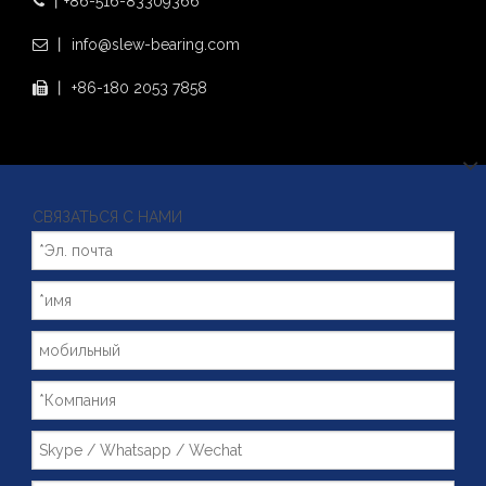
丨+86-516-83309366

丨 info@slew-bearing.com

丨 +86-180 2053 7858

СВЯЗАТЬСЯ С НАМИ