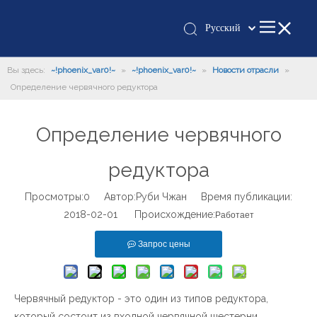
Pусский
Қазақша
Вы здесь:
~!phoenix_var0!~
»
~!phoenix_var0!~
»
românesc
Новости отрасли
»
Определение червячного редуктора
Türk dili
Tiếng Việt
Определение червячного
한국어
日本語
редуктора
Italiano
Deutsch
Просмотры:
0
Автор:Руби Чжан Время публикации:
2018-02-01 Происхождение:
Português
Работает
Español
Запрос цены
Français
العربية
English
Червячный редуктор - это один из типов редуктора,
который состоит из входной червячной шестерни,
Español