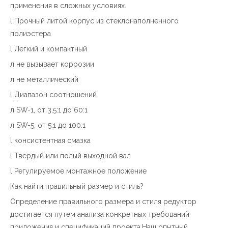
применения в сложных условиях.
l Прочный литой корпус из стеклонаполненного
полиэстера
l Легкий и компактный
л не вызывает коррозии
л не металлический
l Диапазон соотношений
л SW-1, от 3,5:1 до 60:1
л SW-5, от 5:1 до 100:1
l консистентная смазка
l Твердый или полый выходной вал
l Регулируемое монтажное положение
Как найти правильный размер и стиль?
Определение правильного размера и стиля
редуктор
достигается путем анализа конкретных требований
приложения и спецификаций проекта.Наш опытный