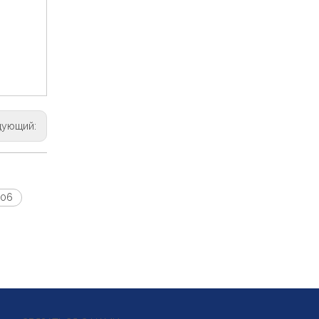
дующий:
-06