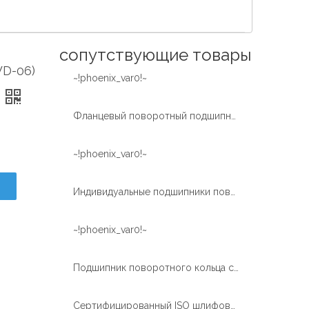
Español
简体中文
сопутствующие товары
WD-06)
~!phoenix_var0!~
Фланцевый поворотный подшипник легкого типа
~!phoenix_var0!~
Индивидуальные подшипники поворотного кольца для роботизированного манипулятора
~!phoenix_var0!~
Подшипник поворотного кольца с длительным сроком службы без зубчатых передач такой же, как и для роботизированного паллетайзера-манипулятора
Сертифицированный ISO шлифовальный круг с внешним зубчатым колесом с поворотным кольцом