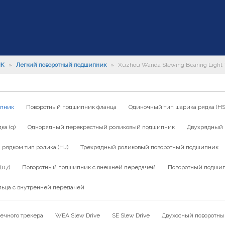
ИК
»
Легкий поворотный подшипник
»
Xuzhou Wanda Slewing Bearing Ligh
ипник
Поворотный подшипник фланца
Одиночный тип шарика рядка (HS
а (q)
Однорядный перекрестный роликовый подшипник
Двухрядный 
ядком тип ролика (HJ)
Трехрядный роликовый поворотный подшипник
(07)
Поворотный подшипник с внешней передачей
Поворотный подшип
льца с внутренней передачей
ечного трекера
WEA Slew Drive
SE Slew Drive
Двухосный поворотны