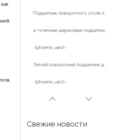
 как
Подшипник поворотного стола легкого типа тонкого сечения с внешней передачей для консервного оборудования
нней
4-точечные шариковые подшипники с поворотным кольцом и быстрой доставкой
~!phoenix_var0!~
Легкий поворотный подшипник для линии розлива
теля.
~!phoenix_var0!~
Свежие новости