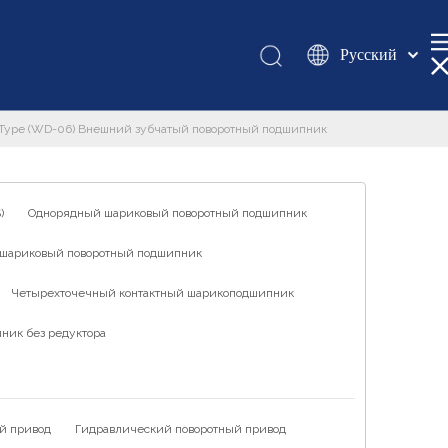
Pусский
Қазақша
românesc
t Type (WD-06) Внешний зубчатый поворотный подшипник
Türk dili
Tiếng Việt
한국어
)
Однорядный шариковый поворотный подшипник
日本語
шариковый поворотный подшипник
Italiano
Deutsch
Четырехточечный контактный шарикоподшипник
Português
ник без редуктора
Español
Français
العربية
й привод
Гидравлический поворотный привод
English