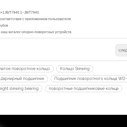
8×1JB/T7940.1~JB/T7940.
соответствии с приложением пользователя.
зубов
 наш каталог опорно-поворотных устройств.
сле
чатое поворотное кольцо
Кольцо Slewing
Шарнирный подшипник
Подшипник поворотного кольца WD
eight slewing bearing
поворотные подшипниковые кольца