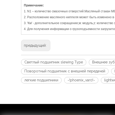
Примечание:
1. N1 – количество смазочных отверстий.Масляный стакан M
2. Расположение масляного ниппеля может быть изменено в 
3. 'Км' - дополнительное сокращение;м: модуль;z: количество 
4. Для получения информации о грузоподъемности загрузите
предыдущий:
Светлый подшипник slewing Type
Внешнее зуб
Поворотный подшипник с внешней передачей
легкие подшипники
~!phoenix_var0!~
lightw