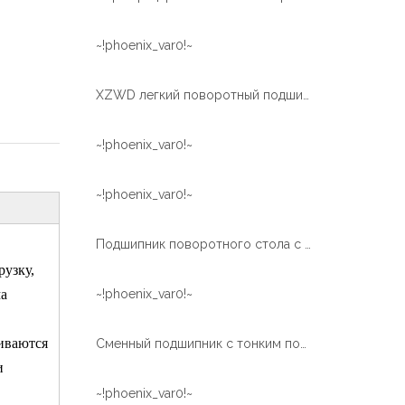
~!phoenix_var0!~
XZWD легкий поворотный подшипник для пищевой машины
~!phoenix_var0!~
~!phoenix_var0!~
Подшипник поворотного стола с поворотным кольцом легкой серии для сварочного робота
узку,
ма
~!phoenix_var0!~
иваются
Сменный подшипник с тонким поворотным кольцом XZWD
и
~!phoenix_var0!~