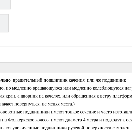
ольцо
вращательный
подшипник качения
или же
подшипник
ю, но медленно вращающуюся или медленно колеблющуюся нагр
ная
кран
, а
дворник на качелях
, или обращенная к ветру платфор
значает повернуться, не меняя места.)
оворотные подшипники имеют тонкое сечение и часто изготавл
и на
Фолкеркское колесо
имеют диаметр 4 метра и подходят к ос
нают увеличенные подшипники рулевой поверхности самолета.