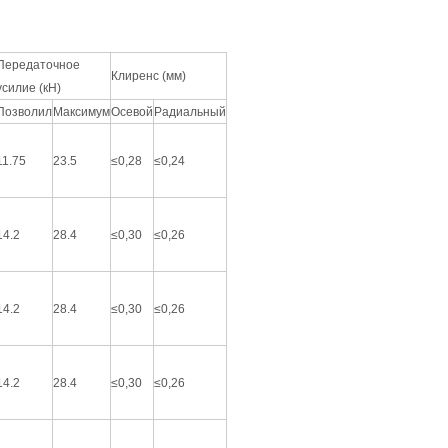
Передаточное
Клиренс (мм)
усилие (кН)
Позволил
Максимум
Осевой
Радиальный
11.75
23.5
≤0,28
≤0,24
14.2
28.4
≤0,30
≤0,26
14.2
28.4
≤0,30
≤0,26
14.2
28.4
≤0,30
≤0,26