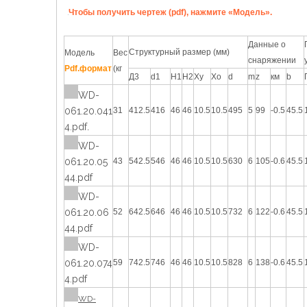
Чтобы получить чертеж (pdf), нажмите «Модель».
Данные о
Структурный размер (мм)
Модель
Вес
снаряжении
Pdf.формат
(кг
Д3
d1
H1
Н2
Ху
Хо
d
m
z
км
b
WD-
061.20.041
31
412.5
416
46
46
10.5
10.5
495
5
99
-0.5
45.5
4.pdf
.
WD-
061.20.05
43
542.5
546
46
46
10.5
10.5
630
6
105
-0.6
45.5
44.pdf
WD-
061.20.06
52
642.5
646
46
46
10.5
10.5
732
6
122
-0.6
45.5
44.pdf
WD-
061.20.074
59
742.5
746
46
46
10.5
10.5
828
6
138
-0.6
45.5
4.pdf
WD-