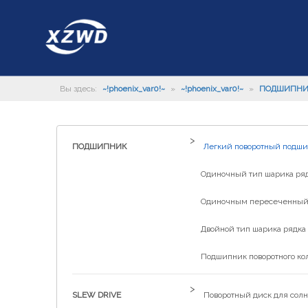
Вы здесь:
~!phoenix_var0!~
»
~!phoenix_var0!~
»
ПОДШИПН
>
ПОДШИПНИК
Легкий поворотный подш
Одиночный тип шарика рядк
Одиночным пересеченный р
Двойной тип шарика рядка 
Подшипник поворотного ко
>
SLEW DRIVE
Поворотный диск для солн