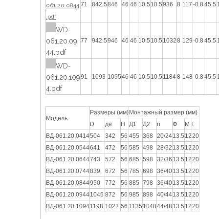
71
842.5
846
46
46
10.5
10.5
936
8
117
-0.8
45.5
061.20.0844
.pdf
WD-
061.20.09
77
942.5
946
46
46
10.5
10.5
1032
8
129
-0.8
45.5
44.pdf
WD-
061.20.109
91
1093
1095
46
46
10.5
10.5
1184
8
148
-0.8
45.5
4.pdf
Размеры (мм)
Монтажный размер (мм)
Модель
D
де
H
Д1
Д2
n
Φ
M
t
ВД-061.20.0414
504
342
56
455
368
20/24
13.5
12
20
ВД-061.20.0544
641
472
56
585
498
28/32
13.5
12
20
ВД-061.20.0644
743
572
56
685
598
32/36
13.5
12
20
ВД-061.20.0744
839
672
56
785
698
36/40
13.5
12
20
ВД-061.20.0844
950
772
56
885
798
36/40
13.5
12
20
ВД-061.20.0944
1046
872
56
985
898
40/44
13.5
12
20
ВД-061.20.1094
1198
1022
56
1135
1048
44/48
13.5
12
20