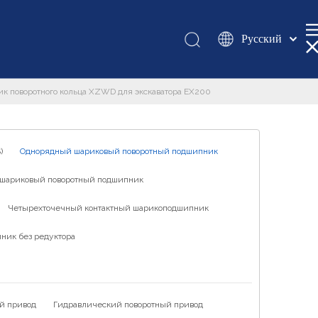
Pусский
Қазақша
românesc
к поворотного кольца XZWD для экскаватора EX200
Türk dili
Tiếng Việt
한국어
)
Однорядный шариковый поворотный подшипник
日本語
шариковый поворотный подшипник
Italiano
Deutsch
Четырехточечный контактный шарикоподшипник
Português
ник без редуктора
Español
Français
العربية
й привод
Гидравлический поворотный привод
English