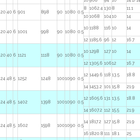
10
968
94
10
14.1/1
8
1062.4
130
8
11.1
20
40
6
901
898
90
10
80
0.5
10
1068
104
10
14
10
1188
116
10
14
20
40
6
1001
998
90
10
80
0.5
12
1185.6
96
12
16.7
10
1298
127
10
14
20
40
6
1121
1118
90
10
80
0.5
12
1305.6
106
12
16.7
12
1449.6
118
13.5
18.8
24
48
5
1252
1248
100
10
90
0.5
14
1453.2
101
15.8
21.9
12
1605.6
131
13.5
18.8
24
48
5
1402
1398
100
10
90
0.5
14
1607.2
112
15.5
21.9
14
1817.2
127
15.8
21.9
24
48
5
1602
1598
100
10
90
0.5
16
1820.8
111
18.1
25