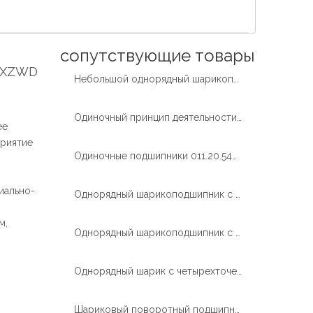
Español
简体中文
сопутствующие товары
а XZWD
Небольшой однорядный шарикоподшипник с поворотным кольцом с внешней шестерней
Одиночный принцип деятельности шарикоподшипника контакта строки четырехточечный
ее
риятие
Одиночные подшипники 011.20.544 поворотного кольца шарика контакта строки 4 для крана
иально-
Однорядный шарикоподшипник с четырехточечным контактом (HS) без шестерни для сварочного аппарата
м,
Однорядный шарикоподшипник с четырехточечным контактом (01) Подшипник поворотной платформы с внешним зубчатым колесом для вращающейся платформы и башенного крана
Однорядный шарик с четырехточечным контактом (01) Сварка внутреннего зубчатого колеса Производитель поворотного стола
Шариковый поворотный подшипник европейского стандарта с внешней шестерней для погрузчиков