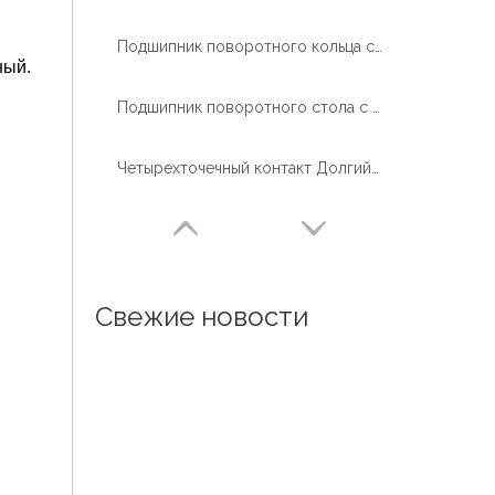
Подшипник поворотного кольца с внешним зубчатым колесом для горнодобывающих лопат
нный.
Подшипник поворотного стола с поворотным кольцом легкой серии для сварочного робота
Четырехточечный контакт Долгий срок службы поворотного подшипника
Свежие новости