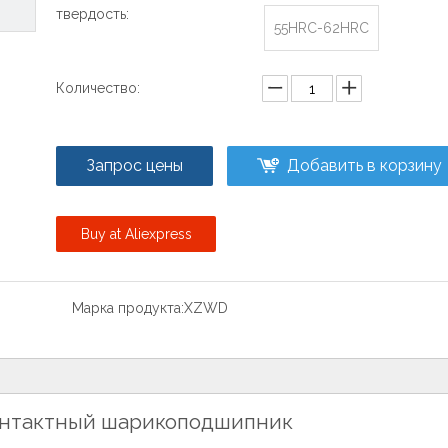
твердость:
55HRC-62HRC
Количество:
Запрос цены
Добавить в корзину
Buy at Aliexpress
Марка продукта:
XZWD
нтактный шарикоподшипник