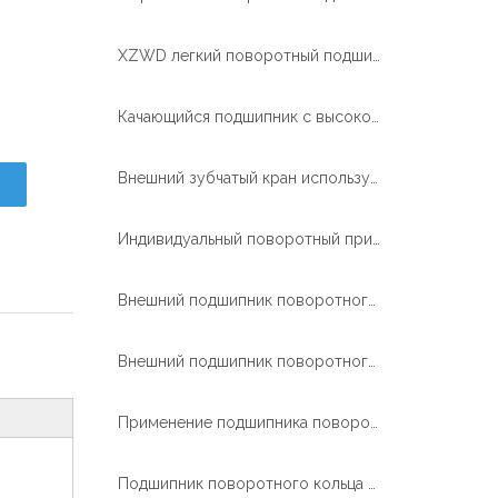
XZWD легкий поворотный подшипник для пищевой машины
Качающийся подшипник с высококачественной закалкой зубьев и защитой от коррозии при работе в условиях сильного тумана, конкурентоспособная цена на складе
Внешний зубчатый кран использует однорядный четырехточечный контактный шарикоподшипник с поворотным кольцом
Индивидуальный поворотный привод с электродвигателем с датчиком Холла, применяемый в системе слежения за солнцем
Внешний подшипник поворотного кольца для башенного крана
Внешний подшипник поворотного кольца для бетонораздатчика
Применение подшипника поворотного кольца внешней шестерни в ветроэнергетике
Подшипник поворотного кольца ролика 3 рядков большого диаметра для буровых машин тоннеля