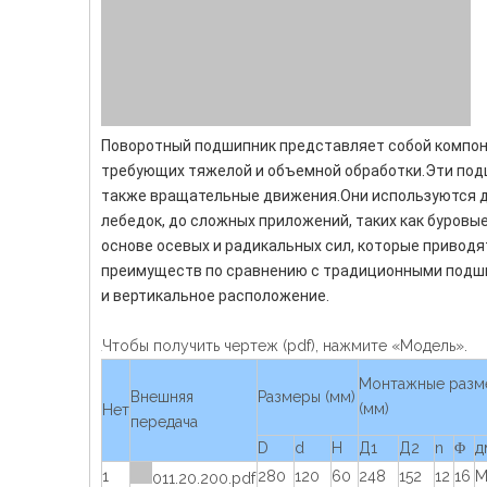
Поворотный подшипник представляет собой компоне
требующих тяжелой и объемной обработки.Эти подш
также вращательные движения.Они используются дл
лебедок, до сложных приложений, таких как буровы
основе осевых и радикальных сил, которые привод
преимуществ по сравнению с традиционными подшип
и вертикальное расположение.
Чтобы получить чертеж (pdf), нажмите «Модель».
Монтажные разм
Внешняя
Размеры (мм)
(мм)
Нет
передача
D
d
H
Д1
Д2
n
Φ
д
1
280
120
60
248
152
12
16
М
011.20.200.pdf