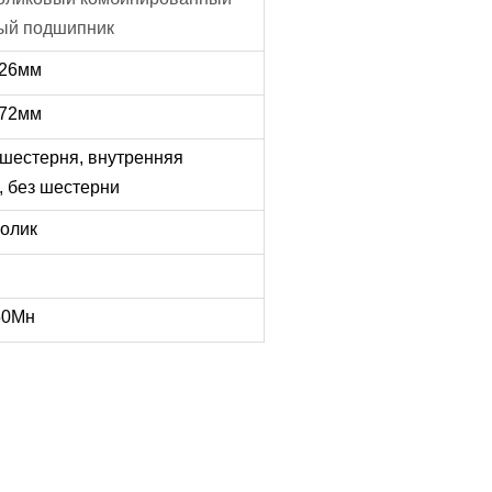
ый подшипник
726мм
272мм
шестерня, внутренняя
, без шестерни
ролик
50Мн