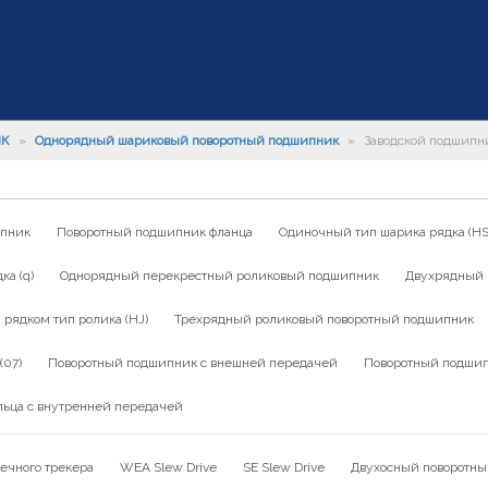
ИК
»
Однорядный шариковый поворотный подшипник
»
Заводской подшипни
ипник
Поворотный подшипник фланца
Одиночный тип шарика рядка (HS
а (q)
Однорядный перекрестный роликовый подшипник
Двухрядный 
ядком тип ролика (HJ)
Трехрядный роликовый поворотный подшипник
(07)
Поворотный подшипник с внешней передачей
Поворотный подшип
льца с внутренней передачей
ечного трекера
WEA Slew Drive
SE Slew Drive
Двухосный поворотны