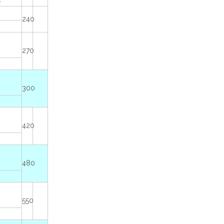
4
240
270
300
420
480
550