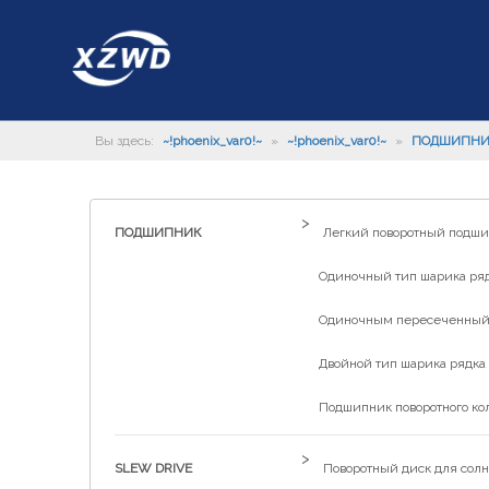
Вы здесь:
~!phoenix_var0!~
»
~!phoenix_var0!~
»
ПОДШИПН
>
ПОДШИПНИК
Легкий поворотный подш
Одиночный тип шарика рядк
Одиночным пересеченный р
Двойной тип шарика рядка 
Подшипник поворотного ко
>
SLEW DRIVE
Поворотный диск для солн