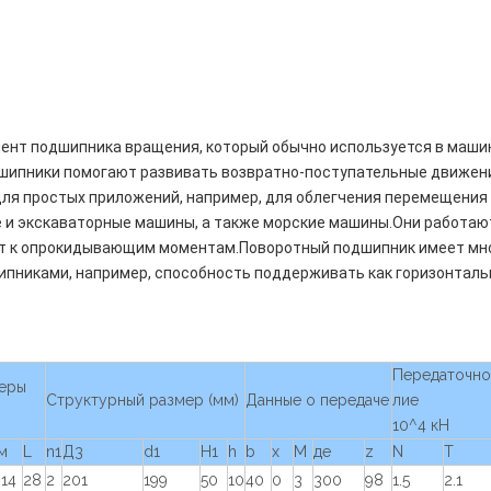
нт подшипника вращения, который обычно используется в машин
ипники помогают развивать возвратно-поступательные движения
я простых приложений, например, для облегчения перемещения 
е и экскаваторные машины, а также морские машины.Они работают
ят к опрокидывающим моментам.Поворотный подшипник имеет мно
никами, например, способность поддерживать как горизонтально
Передаточно
еры
Структурный размер (мм)
Данные о передаче
лие
10^4 кН
м
L
n1
Д3
d1
Н1
h
b
x
M
де
z
N
T
14
28
2
201
199
50
10
40
0
3
300
98
1.5
2.1