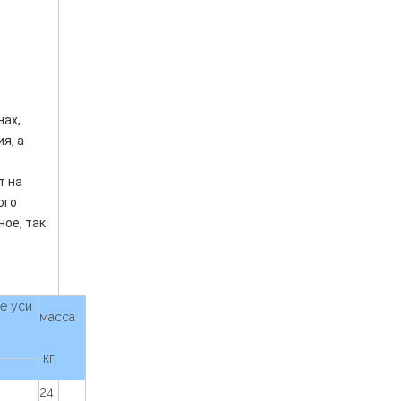
ах, 
, а 
 на 
го 
е, так 
е уси
масса
кг
24