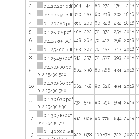
2
304
144
60
272
176
12
16
М
011.20.224.pdf
3
330
170
60
298
202
18
16
М
011.20.250.pdf
4
360
200
60
328
232
18
16
М
011.20.280.pdf
5
408
222
70
372
258
20
18
М
011.25.315.pdf
6
448
262
70
412
298
20
18
М
011.25.355.pdf
7
493
307
70
457
343
20
18
М
011.25.400.pdf
8
543
357
70
507
393
20
18
М
011.25.450.pdf
011.30.500.pdf
9
602
398
80
566
434
20
18
М
012.25/30.500
011.30.560.pdf
10
662
458
80
626
494
20
18
М
012.25/30.560
011.30.630.pdf
11
732
528
80
696
564
24
18
М
012.25/30.630
011.30.710.pdf
12
812
608
80
776
644
24
18
М
012.25/30.710
011.40.800.pdf
13
922
678
100
878
722
30
22
М