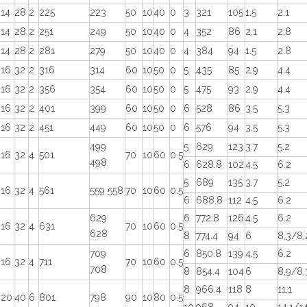
14
28
2
225
223
50
10
40
0
3
321
105
1.5
2.1
14
28
2
251
249
50
10
40
0
4
352
86
2.1
2.8
14
28
2
281
279
50
10
40
0
4
384
94
1.5
2.8
16
32
2
316
314
60
10
50
0
5
435
85
2.9
4.4
16
32
2
356
354
60
10
50
0
5
475
93
2.9
4.4
16
32
2
401
399
60
10
50
0
6
528
86
3.5
5.3
16
32
2
451
449
60
10
50
0
6
576
94
3.5
5.3
499
5
629
123
3.7
5.2
16
32
4
501
70
10
60
0.5
498
6
628.8
102
4.5
6.2
5
689
135
3.7
5.2
16
32
4
561
559 558
70
10
60
0.5
6
688.8
112
4.5
6.2
629
6
772.8
126
4.5
6.2
16
32
4
631
70
10
60
0.5
628
8
774.4
94
6
8,3/8,
709
6
850.8
139
4.5
6.2
16
32
4
711
70
10
60
0.5
708
8
854.4
104
6
8,9/8,
8
966.4
118
8
11.1
20
40
6
801
798
90
10
80
0.5