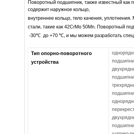
Поворотный подшипник, также известный как 
содержит наружное кольцо,
внутреннее кольцо, тело качения, уплотнения
стали, такие как 42CrMo 50Mn. Поворотный по
-30℃ до +70 ℃, и мы можем разработать спец
однорядн
Тип опорно-поворотного
подшипни
устройства
двухрядн
подшипни
трехрядн
подшипни
однорядн
перекрес
двухрядн
подшипни
шарико-р