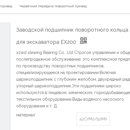
 привод
Червячная передача поворотный привод
Заводской подшипник поворотного кольц
для экскаватора EX200
xzwd slewing Bearing Co., Ltd Строгое управление и общ
послепродажное обслуживание, это комплексное предп
по производству поворотных подшипников,
специализирующееся на проектировании.Включая
шарикоподшипник с глубоким желобом, двухрядный рад
упорный шарикоподшипник.Эти подшипники широко
используются в пищевом, химическом, горнодобывающе
текстильном оборудовании.Виды водяного насосного
оборудования и т. Д.
материал:
42CrMo/50Mn