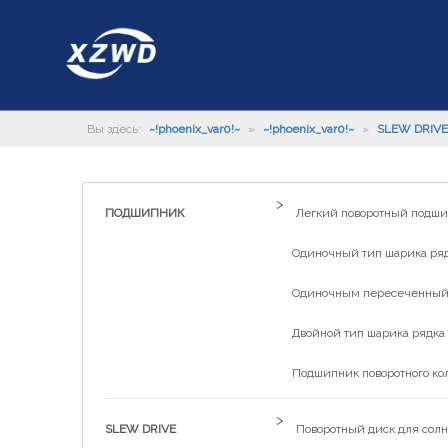
Вы здесь:
~!phoenix_var0!~
»
~!phoenix_var0!~
»
SLEW DRIVE
>
ПОДШИПНИК
Легкий поворотный подш
Одиночный тип шарика рядк
Одиночным пересеченный р
Двойной тип шарика рядка 
Подшипник поворотного ко
>
SLEW DRIVE
Поворотный диск для солн