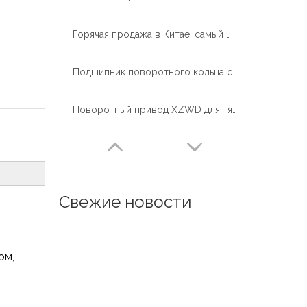
Горячая продажа в Китае, самый маленький поворотный привод SE3 для слежения за солнцем
Подшипник поворотного кольца с длительным сроком службы без зубчатых передач такой же, как и для роботизированного паллетайзера-манипулятора
Поворотный привод XZWD для тяжелых условий эксплуатации, используемый в транспортных средствах с автовышками
Свежие новости
ом,