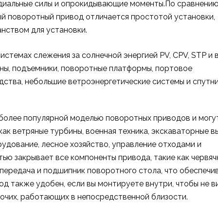
диальные силы и опрокидывающие моменты.По сравнению
й поворотный привод отличается простотой установки,
нством для установки.
стемах слежения за солнечной энергией PV, CPV, STP и 
ны, подъемники, поворотные платформы, портовое
дства, небольшие ветроэнергетические системы и спутн
более популярной моделью поворотных приводов и могу
ак ветряные турбины, военная техника, экскаваторные в
дование, лесное хозяйство, управление отходами и
ю закрывает все компоненты привода, такие как червяч
 передача и подшипник поворотного стола, что обеспечи
д также удобен, если вы монтируете внутри, чтобы не в
очих, работающих в непосредственной близости.