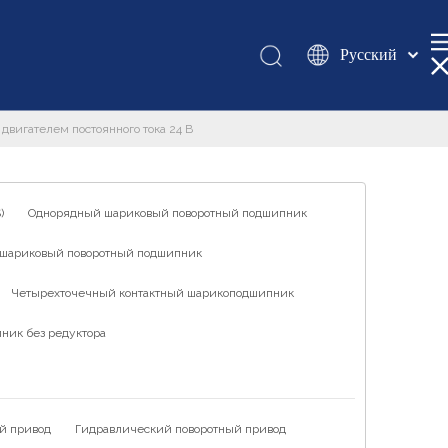
Pусский
Қазақша
românesc
двигателем постоянного тока 24 В
Türk dili
Tiếng Việt
한국어
)
Однорядный шариковый поворотный подшипник
日本語
шариковый поворотный подшипник
Italiano
Deutsch
Четырехточечный контактный шарикоподшипник
Português
ник без редуктора
Español
Français
العربية
й привод
Гидравлический поворотный привод
English