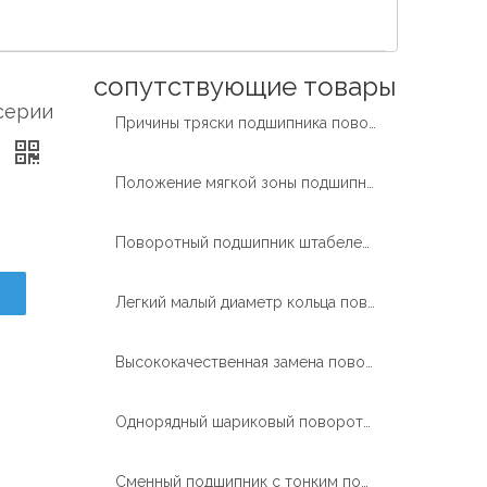
Español
简体中文
сопутствующие товары
серии
Причины тряски подшипника поворотного кольца малого диаметра XZWD
В
Положение мягкой зоны подшипника поворотного кольца малого диаметра
Поворотный подшипник штабелеукладчика может использоваться для подшипника поворотной платформы экскаватора с внутренним зацеплением
Легкий малый диаметр кольца поворотного подшипника Traduction
Высококачественная замена поворотного кольца с 4-точечным контактом
Однорядный шариковый поворотный подшипник с поворотным кольцом с внешней шестерней
Сменный подшипник с тонким поворотным кольцом XZWD