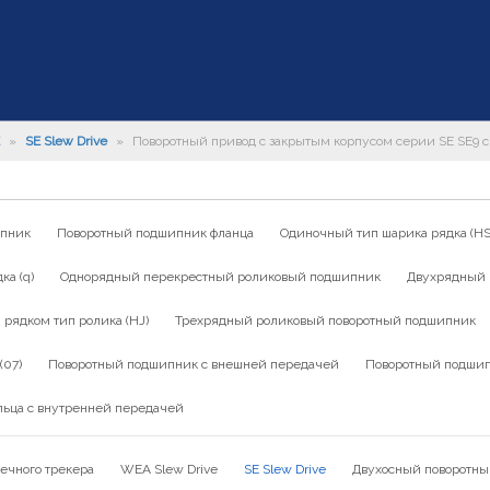
»
SE Slew Drive
»
Поворотный привод с закрытым корпусом серии SE SE9 с 
ипник
Поворотный подшипник фланца
Одиночный тип шарика рядка (HS
а (q)
Однорядный перекрестный роликовый подшипник
Двухрядный 
ядком тип ролика (HJ)
Трехрядный роликовый поворотный подшипник
(07)
Поворотный подшипник с внешней передачей
Поворотный подшип
льца с внутренней передачей
ечного трекера
WEA Slew Drive
SE Slew Drive
Двухосный поворотны