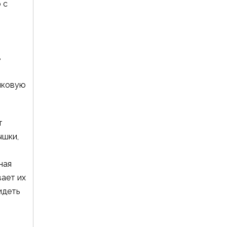
 с
в
иковую
т
ышки,
ная
вает их
идеть