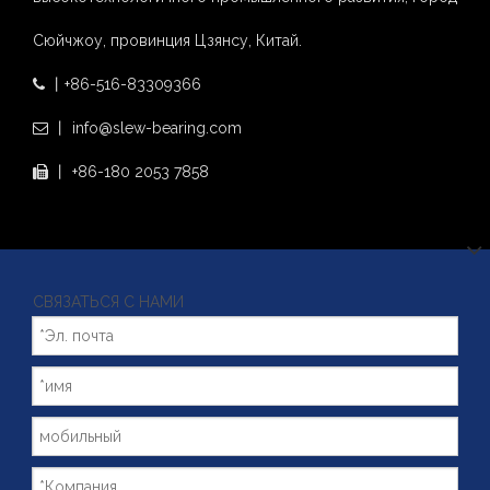
Сюйчжоу, провинция Цзянсу, Китай.
丨+86-516-83309366

丨 info@slew-bearing.com

丨 +86-180 2053 7858

СВЯЗАТЬСЯ С НАМИ