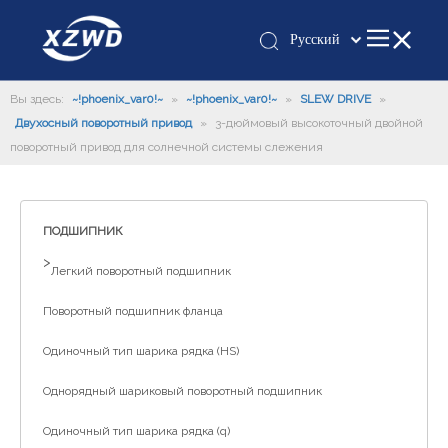
Pусский
Қазақша
Вы здесь:
~!phoenix_var0!~
»
~!phoenix_var0!~
»
românesc
SLEW DRIVE
»
Двухосный поворотный привод
»
3-дюймовый высокоточный двойной
Türk dili
поворотный привод для солнечной системы слежения
Tiếng Việt
한국어
日本語
ПОДШИПНИК
Italiano
>
Легкий поворотный подшипник
Deutsch
Português
Поворотный подшипник фланца
Español
Одиночный тип шарика рядка (HS)
Français
العربية
Однорядный шариковый поворотный подшипник
English
Одиночный тип шарика рядка (q)
Español