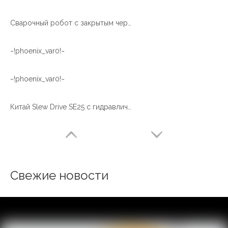
Сварочный робот с закрытым червячным редуктором SE9 Поворотный привод с гидравлическим двигателем Цена
~!phoenix_var0!~
~!phoenix_var0!~
Китай Slew Drive SE25 с гидравлическим двигателем для использования солнечной системы слежения
Свежие новости