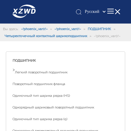
Pусский
Қазақша
Вы здесь:
~!phoenix_var0!~
»
~!phoenix_var0!~
»
românesc
ПОДШИПНИК
»
Четырехточечный контактный шарикоподшипник
»
~!phoenix_var0!~
Türk dili
Tiếng Việt
한국어
ПОДШИПНИК
日本語
>
Italiano
Легкий поворотный подшипник
Deutsch
Поворотный подшипник фланца
Português
Одиночный тип шарика рядка (HS)
Español
Français
Однорядный шариковый поворотный подшипник
العربية
Одиночный тип шарика рядка (q)
English
Однорядный перекрестный роликовый подшипник
Español