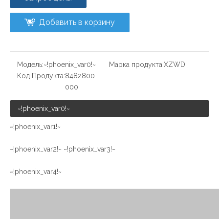
Добавить в корзину
Модель:
~!phoenix_var0!~
Марка продукта:
XZWD
Код Продукта:
8482800
000
~!phoenix_var0!~
~!phoenix_var1!~
~!phoenix_var2!~
~!phoenix_var3!~
~!phoenix_var4!~