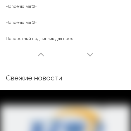
~!phoenix_var0!~
~!phoenix_var0!~
Поворотный подшипник для проходческой машины
Свежие новости