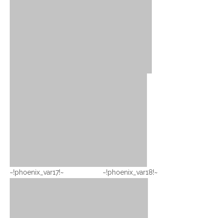
~!phoenix_var17!~ ~!phoenix_var18!~