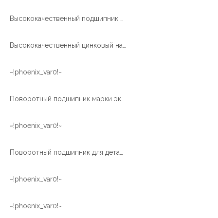
Высококачественный подшипник поворотного кольца с цинковым напылением для ветряных турбин из Китая
Высококачественный цинковый напыленный поворотный подшипник XZWD для ветроэнергетической турбины
~!phoenix_var0!~
Поворотный подшипник марки экскаватора
~!phoenix_var0!~
Поворотный подшипник для деталей машин EC210
~!phoenix_var0!~
~!phoenix_var0!~