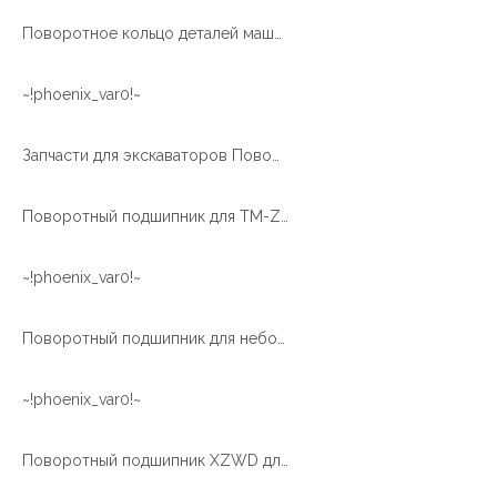
Поворотное кольцо деталей машин
~!phoenix_var0!~
Запчасти для экскаваторов Поворотный подшипник экскаватора
Поворотный подшипник для TM-Z300
~!phoenix_var0!~
Поворотный подшипник для небольшого экскаватора
~!phoenix_var0!~
Поворотный подшипник XZWD для ветроэнергетической турбины