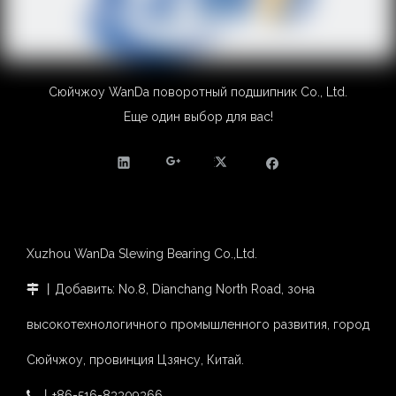
Сюйчжоу WanDa поворотный подшипник Co., Ltd.
Еще один выбор для вас!
Xuzhou WanDa Slewing Bearing Co.,Ltd.
丨Добавить: No.8, Dianchang North Road, зона

высокотехнологичного промышленного развития, город
Сюйчжоу, провинция Цзянсу, Китай.
丨+86-516-83309366
