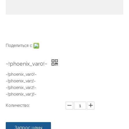
Поделиться с:
~!phoenix_var0!~
~!phoenix_var0!~
~!phoenix_var1!~
~!phoenix_var2!~
~!phoenix_var3!~
Количество:
Запрос цены