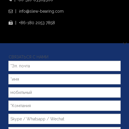
丨 info@slew-bearing.com

丨 +86-180 2053 7858

СВЯЗАТЬСЯ С НАМИ