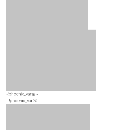
~!phoenix_var19!~
~!phoenix_var20!~