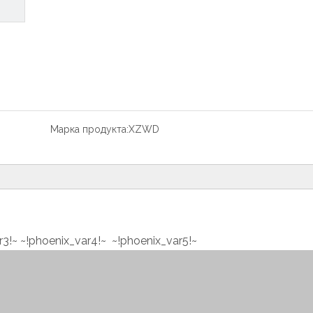
Марка продукта:
XZWD
r3!~
~!phoenix_var4!~ ~!phoenix_var5!~