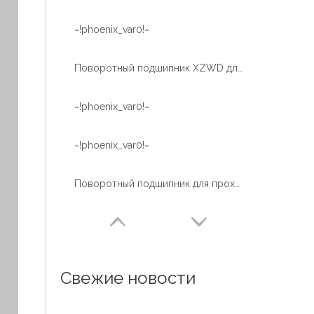
~!phoenix_var0!~
Поворотный подшипник XZWD для ветроэнергетической турбины
~!phoenix_var0!~
~!phoenix_var0!~
Поворотный подшипник для проходческой машины
Свежие новости