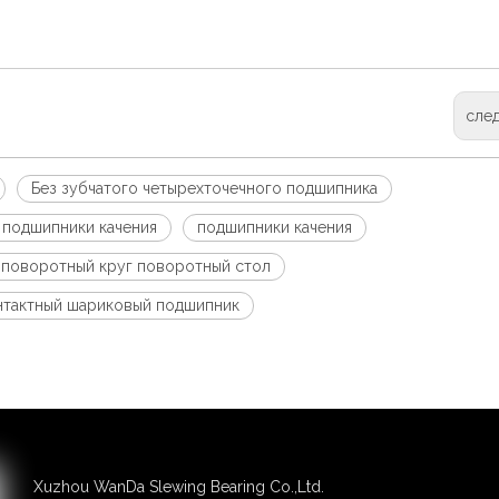
сле
Без зубчатого четырехточечного подшипника
 подшипники качения
подшипники качения
поворотный круг поворотный стол
нтактный шариковый подшипник
Xuzhou WanDa Slewing Bearing Co.,Ltd.