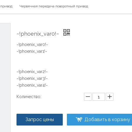
 привод
Червячная передача поворотный привод
~!phoenix_var0!~
~!phoenix_var0!~
~!phoenix_var1!~
~!phoenix_var2!~
~!phoenix_var3!~
~!phoenix_var4!~
Количество:
Запрос цены
Добавить в корзину