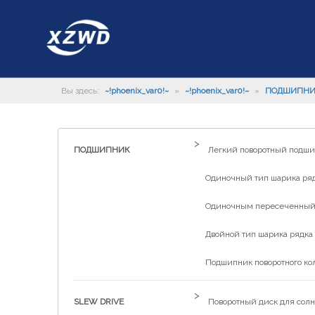
Вы здесь:
~!phoenix_var0!~
»
~!phoenix_var0!~
»
ПОДШИПН
>
ПОДШИПНИК
Легкий поворотный подш
Одиночный тип шарика рядк
Одиночным пересеченный р
Двойной тип шарика рядка 
Подшипник поворотного ко
>
SLEW DRIVE
Поворотный диск для солн