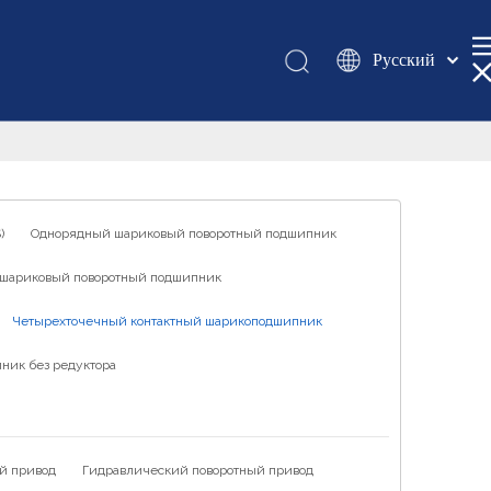
Pусский
Қазақша
românesc
Türk dili
Tiếng Việt
한국어
)
Однорядный шариковый поворотный подшипник
日本語
шариковый поворотный подшипник
Italiano
Deutsch
Четырехточечный контактный шарикоподшипник
Português
ник без редуктора
Español
Français
العربية
й привод
Гидравлический поворотный привод
English