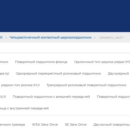
ИК
»
Четырехточечный контактный шарикоподшипник
»
~!phoenix_var0!~
ипник
Поворотный подшипник фланца
Одиночный тип шарика рядка (HS
а (q)
Однорядный перекрестный роликовый подшипник
Двухрядный 
ядком тип ролика (HJ)
Трехрядный роликовый поворотный подшипник
(07)
Поворотный подшипник с внешней передачей
Поворотный подшип
льца с внутренней передачей
ечного трекера
WEA Slew Drive
SE Slew Drive
Двухосный поворотны