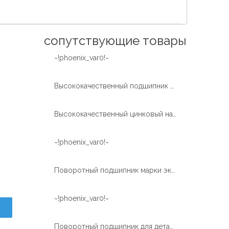
Español
简体中文
сопутствующие товары
~!phoenix_var0!~
Высококачественный подшипник поворотного кольца с цинковым напылением для ветряных турбин из Китая
Высококачественный цинковый напыленный поворотный подшипник XZWD для ветроэнергетической турбины
~!phoenix_var0!~
Поворотный подшипник марки экскаватора
~!phoenix_var0!~
Поворотный подшипник для деталей машин EC210