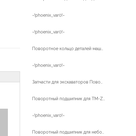
~!phoenix_var0!~
~!phoenix_var0!~
Поворотное кольцо деталей машин
~!phoenix_var0!~
Запчасти для экскаваторов Поворотный подшипник экскаватора
Поворотный подшипник для TM-Z300
~!phoenix_var0!~
Поворотный подшипник для небольшого экскаватора