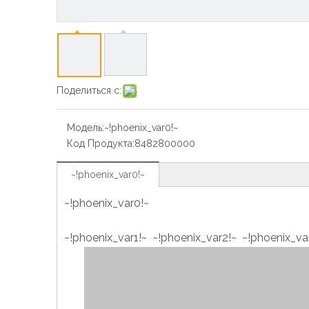
Поделиться с:
Модель:
~!phoenix_var0!~
Код Продукта:
8482800000
~!phoenix_var0!~
~!phoenix_var0!~
~!phoenix_var1!~ ~!phoenix_var2!~
~!phoenix_va